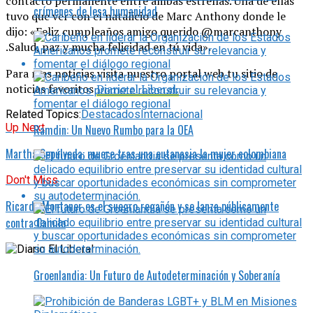
contacto permanente entre ambas estrellas. Una de ellas
crímenes de lesa humanidad
tuvo que ver con el natalicio de Marc Anthony donde le
dijo: «Feliz cumpleaños amigo querido @marcanthony
.Salud, paz y mucha felicidad en tú vida».
Para mas noticias visita nuestro portal web tu sitio de
noticias favoritos
Diario el Liberal.
Related Topics:
Destacados
Internacional
Up Next
Ramdin: Un Nuevo Rumbo para la OEA
Martha Sepúlveda: muere tras una eutanasia la mujer colombiana
Don't Miss
Ricardo Montaner es el suegro regañón y se lanza públicamente
contra Camilo
Groenlandia: Un Futuro de Autodeterminación y Soberanía