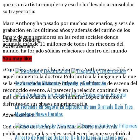
que es un artista completo y eso lo ha llevado a consolidar
su trayectoria.
Marc Anthony ha pasado por muchos escenarios, y sets de
grabación en los últimos años y además del cariño de los
fans y de sus seguidores en las redes sociales donde
Continue Reading
acumula más de 11 millones de todos los rincones del
Advertisement
mundo, ha forjado sólidas relaciones dentro del mundo
artístico.
You may like
«Con mi gran y querido amigo Marc Anthony» escribió en
aquel momento la doctora Polo junto a la imágen en la que
Terremoto en Birmania: Tragedia y Destrucción
se la ve abrazada a Marc Anthony en el detrás de escena del
reconocido evento. Al parecer la relación continuó y en
más de una ocasión el ex de Jennifer López la invitó a
disfrutar de sus shows en primera fila.
La Violencia en Bogotá: La Explosión de una Granada Deja Tres
Muertos y Nueve Heridos
Advertisement
Con el paso del tiempo, Ana María Polo, hizo otras
publicaciones en las redes sociales en las que se refirió al
Arresto de Rodrigo Duterte: Un hito hacia la justicia por