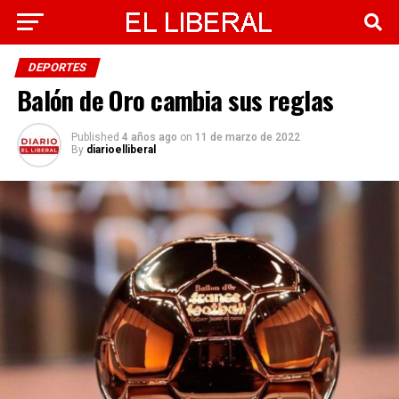
DEPORTES
Balón de Oro cambia sus reglas
Published
4 años ago
on
11 de marzo de 2022
By
diarioelliberal