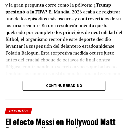
de un inédito «Premio de la Paz» por parte de la
y la gran pregunta corre como la pólvora:
¿Trump
FIFA, diseñado exclusivamente para ser entregado
presionó a la FIFA?
El Mundial 2026 acaba de registrar
a Trump.
uno de los episodios más oscuros y controvertidos de su
Para garantizar que no se altere la evidencia, el
historia reciente. En una resolución inédita que ha
Congreso exigió la preservación inmediata de todas las
quebrado por completo los principios de neutralidad del
conversaciones, llamadas y registros digitales,
fútbol, el organismo rector de este deporte decidió
incluyendo chats de mensajería encriptada en
levantar la suspensión del delantero estadounidense
plataformas como Signal, WhatsApp y Telegram. La
Folarin Balogun. Esta sorpresiva medida ocurre justo
polémica escala rápidamente y pone en tela de juicio la
antes del crucial choque de octavos de final contra
neutralidad ética del máximo rector del fútbol global así
Bélgica, confirmando un secreto a voces que ha hecho
como el mal arbitraje en la final del mundial a favor de
temblar los cimientos institucionales: una intervención
España.
política directa desde los despachos de la Casa Blanca.
CONTINUE READING
Fuentes periodísticas de prestigio global como
The New
York Times
,
El País
de España y la agencia
Associated
Press
confirmaron de forma unánime que el presidente
DEPORTES
Donald Trump realizó una llamada telefónica personal
El efecto Messi en Hollywood Matt
al mandatario de la FIFA, Gianni Infantino. ¿El objetivo?
Exigir una revisión exprés de la tarjeta roja directa que