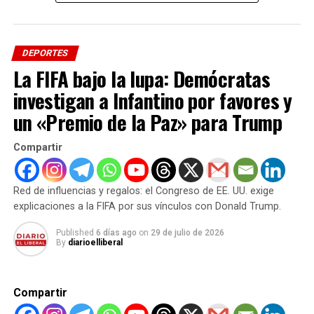
3. Menos votantes
Una crítica importante al Balón de Oro residía en que
DEPORTES
algunos votantes de países pequeños no tenían la
La FIFA bajo la lupa: Demócratas
suficiente relevancia y cultura futbolística como para
investigan a Infantino por favores y
equipararse a los de países poderosos.
un «Premio de la Paz» para Trump
Compartir
ADVERTISEMENT
A partir de ahora, sólo los representantes de los
primeros 100 países del ránking FIFA tendrán derecho a
Red de influencias y regalos: el Congreso de EE. UU. exige
voto.
explicaciones a la FIFA por sus vínculos con Donald Trump.
De esta manera, France Football se asegura que no haya
Published
6 días ago
on
29 de julio de 2026
votos sin una calidad lo suficientemente considerable
By
diarioelliberal
que se equiparen al resto.
4. Premio individual
Compartir