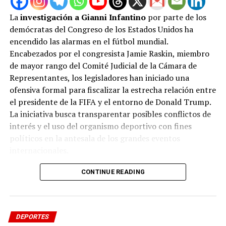
Aunque el Balón de Oro siempre fue un premio a un
futbolista, a veces se ponderaron más los éxitos
La
investigación a Gianni Infantino
por parte de los
colectivos que los individuales.
demócratas del Congreso de los Estados Unidos ha
encendido las alarmas en el fútbol mundial.
Es decir, aquel jugador que ganara varios títulos con su
Encabezados por el congresista Jamie Raskin, miembro
club o selección siempre estaba entre los finalistas
de mayor rango del Comité Judicial de la Cámara de
incluso sin haber tenido un papel principal en estos
Representantes, los legisladores han iniciado una
logros.
ofensiva formal para fiscalizar la estrecha relación entre
el presidente de la FIFA y el entorno de Donald Trump.
Con el cambio, se reforzará la tésis de que el premio es
La iniciativa busca transparentar posibles conflictos de
para un futbolista por sus méritos, no por los de su
interés y el uso del organismo deportivo con fines
equipo, lo que hará posible que alguien lo gane incluso
políticos en la antesala de los grandes eventos
no habiendo tenido una temporada satisfactoria a nivel
internacionales.
de títulos.
El comité ha solicitado formalmente que Infantino
CONTINUE READING
comparezca en persona y entregue un expediente
ADVERTISEMENT
completo con registros de visitas, comunicaciones y
Para noticias visita
Diario el Liberal
tu portal web
cualquier documentación que acredite la entrega de
favorito.
DEPORTES
regalos, pagos o beneficios directos otorgados tanto a