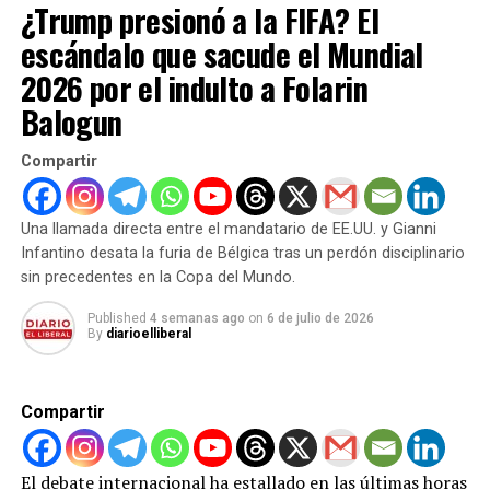
¿Trump presionó a la FIFA? El
Trump como a su administración.
RELATED TOPICS:
DESTACADOS
INTERNACIONAL
escándalo que sacude el Mundial
Entre los puntos más severos bajo escrutinio destacan:
UP NEXT
2026 por el indulto a Folarin
Día Mundial del Riñón
Balogun
Negocios inmobiliarios de alto nivel:
El alquiler
DON'T MISS
de costosas oficinas por parte de la FIFA dentro de
Remontada histórica del Real Madrid
Compartir
la emblemática Trump Tower en Nueva York.
Cambios estratégicos de sedes:
La repentina
Una llamada directa entre el mandatario de EE.UU. y Gianni
decisión de mover el sorteo del Mundial desde
Infantino desata la furia de Bélgica tras un perdón disciplinario
Las Vegas hacia el Centro Kennedy, un recinto bajo
sin precedentes en la Copa del Mundo.
la administración de aliados políticos del
expresidente.
Published
4 semanas ago
on
6 de julio de 2026
By
diarioelliberal
Intervención directa en el juego:
Una llamada
telefónica personal entre Trump e Infantino que
habría logrado revertir la suspensión del delantero
Compartir
estadounidense Folarin Balogun en pleno torneo.
Galardones a la medida:
La misteriosa creación
El debate internacional ha estallado en las últimas horas