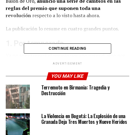
Balón de Oro,
anunció una serie de cambios en las
reglas del premio que suponen toda una
revolución
respecto a lo visto hasta ahora.
La publicación lo resume en cuatro grandes puntos.
1. Por temporada
CONTINUE READING
Ya no se entregará el premio por año natural, sino por
temporada. Esto es algo que se demandaba, pues con el
ADVERTISEMENT
anterior sistema había que juzgar lo hecho por un
YOU MAY LIKE
futbolista en dos campañas diferentes.
Terremoto en Birmania: Tragedia y
Los méritos siempre iban a caballo entre lo realizado en
Destrucción
una temporada y en otra, con apenas importancia para
la segunda parte al haber menos cosas relevantes en el
calendario.
La Violencia en Bogotá: La Explosión de una
Granada Deja Tres Muertos y Nueve Heridos
ADVERTISEMENT