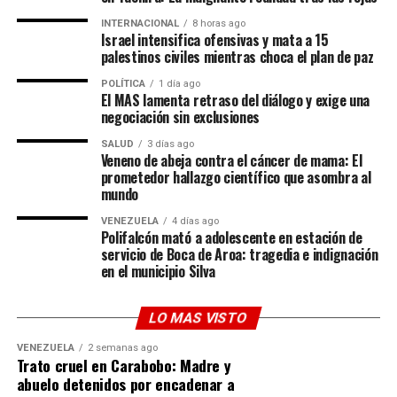
tras la creación de un polémico «Premio de la Paz»
Una conexión que nace en el corazón de
INTERNACIONAL
8 horas ago
otorgado a Trump en 2025. El planeta fútbol hoy se
Israel intensifica ofensivas y mata a 15
Salta
pregunta si las canchas se rigen por el balón o por la
palestinos civiles mientras choca el plan de paz
diplomacia del poder.
POLÍTICA
1 día ago
Para entender esta pasión futbolera hay que mirar hacia
El MAS lamenta retraso del diálogo y exige una
las raíces de su esposa,
Luciana Barroso
, nacida en
negociación sin exclusiones
Salta, Argentina. Ella ha sido la encargada de introducir
SALUD
3 días ago
al actor de
Good Will Hunting
en la vibrante cultura del
Veneno de abeja contra el cáncer de mama: El
prometedor hallazgo científico que asombra al
fútbol sudamericano. Damon ya ha compartido en otras
mundo
ocasiones sus experiencias viviendo la intensidad de la
bombonera con Boca Juniors, pero este Mundial ha
VENEZUELA
4 días ago
Polifalcón mató a adolescente en estación de
llevado la fiebre familiar a otro nivel.
servicio de Boca de Aroa: tragedia e indignación
en el municipio Silva
Aunque Damon
bromeó diciendo que «apoyaba a
Colombia» en ese partido en particular solo por respeto
LO MAS VISTO
a Leguizamo, reafirmó que su corazón (y el de su hogar)
le pertenece a la Scaloneta:
«Argentina es mi equipo»
.
VENEZUELA
2 semanas ago
Trato cruel en Carabobo: Madre y
Un ícono que trasciende el deporte
abuelo detenidos por encadenar a