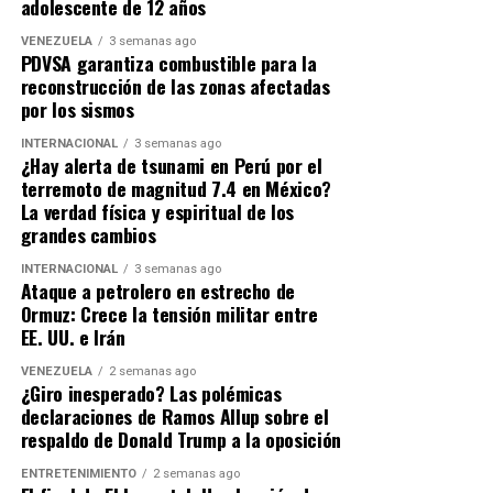
adolescente de 12 años
A sus 39 años, el impacto del
efecto Messi
ya no se
VENEZUELA
3 semanas ago
mide solo en balones de oro o estadísticas; se mide en el
PDVSA garantiza combustible para la
reconstrucción de las zonas afectadas
impacto cultural global. Que una de las figuras más
por los sismos
rentables y respetadas del cine de EE. UU. acepte con
orgullo que es el «segundo» en su hogar demuestra que
INTERNACIONAL
3 semanas ago
¿Hay alerta de tsunami en Perú por el
la Messimanía es un fenómeno sociológico. Matt Damon
terremoto de magnitud 7.4 en México?
puede ser el héroe de la gran pantalla, pero en su propia
La verdad física y espiritual de los
casa, el trono le pertenece indiscutiblemente a Lionel
grandes cambios
Messi.
INTERNACIONAL
3 semanas ago
Ataque a petrolero en estrecho de
Ormuz: Crece la tensión militar entre
EE. UU. e Irán
VENEZUELA
2 semanas ago
¿Giro inesperado? Las polémicas
declaraciones de Ramos Allup sobre el
respaldo de Donald Trump a la oposición
ENTRETENIMIENTO
2 semanas ago