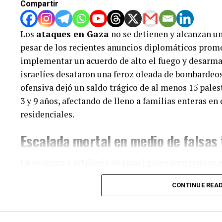
Compartir
Los
ataques en Gaza
no se detienen y alcanzan u
pesar de los recientes anuncios diplomáticos prom
implementar un acuerdo de alto el fuego y desarmar 
israelíes desataron una feroz oleada de bombardeos
ofensiva dejó un saldo trágico de al menos 15 pale
3 y 9 años, afectando de lleno a familias enteras 
residenciales.
Escalada mortal en medio de falsas
La aviación y artillería de Israel golpearon puntos 
áreas vulnerables en la ciudad de Gaza, Deir el-Bal
CONTINUE REA
fatales se reportan historias desgarradoras, como
a su esposo e hija pequeña, así como familias sepu
hogares.