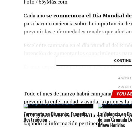
Foto / 65yMás.com
Cada año
se conmemora el Día Mundial de
para hacer conciencia sobre la importancia de 
prevenir las enfermedades renales que afectan 
Excelente campaña en el día Mundial del Riñón
intención de aumentar los conocimientos para
CONTINU
Es muy importante porque el 10% de la poblac
ADVERT
ADVERT
Todo el mes de marzo habrá campaña de inform
YOU M
prevenir la enfermedad, y ayudar a quienes la 
Terremoto en Birmania: Tragedia y
La Violencia en B
La Organización Mundial de la Salud, y varias 
Destrucción
de una Granada D
bajando la información pertinente.
Nueve Heridos