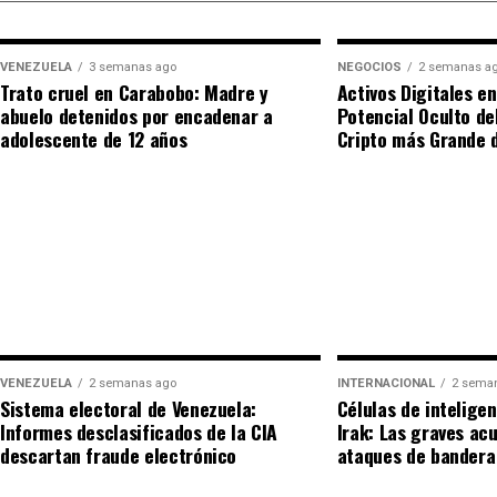
confirmó que sus fuerzas de seguridad han logrado 
vinculados a estas redes. Durante los interrogatori
VENEZUELA
3 semanas ago
NEGOCIOS
2 semanas a
minuciosamente la participación directa de la intel
Trato cruel en Carabobo: Madre y
Activos Digitales en
ejecución de sabotajes clave contra infraestructuras 
abuelo detenidos por encadenar a
Potencial Oculto de
adolescente de 12 años
Cripto más Grande 
Este hallazgo no solo pone en evidencia la fragilida
espionaje contemporánea, sino que también amenaza
y las tensiones militares en la zona. Irak, que dura
soberanía e institucionalidad, se encuentra ahora e
interferencia externa inédita que busca utilizar su
intereses ajenos. La comunidad internacional obser
responderán los implicados ante pruebas de semejan
VENEZUELA
2 semanas ago
INTERNACIONAL
2 sema
Sistema electoral de Venezuela:
Células de intelige
Informes desclasificados de la CIA
Irak: Las graves ac
descartan fraude electrónico
ataques de bandera