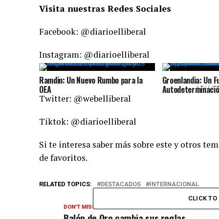
Visita nuestras Redes Sociales
Facebook: @diarioelliberal
Instagram: @diarioelliberal
Ramdin: Un Nuevo Rumbo para la
Groenlandia: Un F
OEA
Autodeterminació
ADVERT
Twitter: @webelliberal
Tiktok: @diarioelliberal
Si te interesa saber más sobre este y otros tem
de favoritos.
RELATED TOPICS:
DESTACADOS
INTERNACIONAL
CLICK T
DON'T MISS
Balón de Oro cambia sus reglas