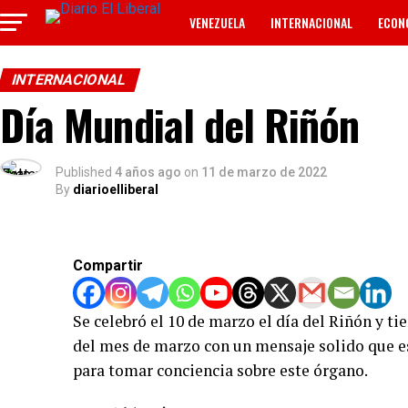
VENEZUELA
INTERNACIONAL
ECON
TECNOLOGÍA
ANUNCIOS CLASIFICADOS
INTERNACIONAL
Día Mundial del Riñón
Published
4 años ago
on
11 de marzo de 2022
By
diarioelliberal
Compartir
Se celebró el 10 de marzo el día del Riñón y ti
del mes de marzo con un mensaje solido que 
para tomar conciencia sobre este órgano.