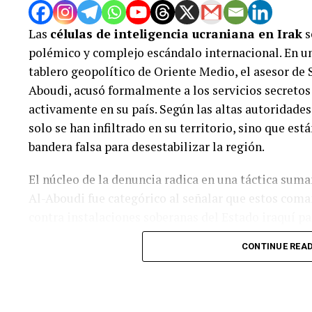
cesa por completo las operaciones militares y retir
Las
células de inteligencia ucraniana en Irak
s
Exigencia de Israel:
Integrantes del gabinete de 
retirada del Ejército sin una desmilitarización previ
polémico y complejo escándalo internacional. En u
tablero geopolítico de Oriente Medio, el asesor de
Tensión interna:
Ministros del gobierno israelí ha
Aboudi, acusó formalmente a los servicios secretos
inaceptable, abogando por mantener la «libertad de 
territorio.
activamente en su país. Según las altas autoridades
solo se han infiltrado en su territorio, sino que es
La brecha entre los discursos de paz y la violencia e
bandera falsa para desestabilizar la región.
atrapada en una crisis humanitaria sin fin visible.
El núcleo de la denuncia radica en una táctica sum
Al-Aboudi fue categórico al señalar que estos com
contra instalaciones soberanas del Estado iraquí p
responsabilidad a distintas facciones armadas local
CONTINUE REA
manipular la percepción pública, generar divisiones
verdaderas redes de inteligencia que mueven los hi
Sin embargo, las acusaciones no se quedan solo en e