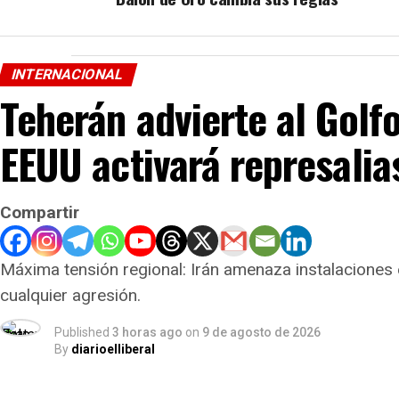
INTERNACIONAL
Teherán advierte al Golf
EEUU activará represalias
Compartir
Máxima tensión regional: Irán amenaza instalaciones
cualquier agresión.
Published
3 horas ago
on
9 de agosto de 2026
By
diarioelliberal