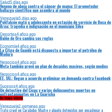
Salud
5 días ago
Veneno de abeja contra el cáncer de mama: El prometedor
hallazgo científico que asombra al mundo
Venezuela
5 días ago
Polifalcón mató a adolescente en estación de servicio de Boca de
Aroa: tragedia e indignación en el municipio Silva
Deportes
4 años ago
Balón de Oro cambia sus reglas
Economía
4 años ago
La Citgo de Guaidó está dispuesta a importar el petróleo de
Maduro
Negocios
4 años ago
Meta también prevé un plan de despidos masivos, según medios
Negocios
4 años ago
EE. UU.: llegan a acuerdo preliminar en demanda contra Facebook
Sucesos
4 años ago
Un detective del Cicpc y varios delincuentes muertos en
enfrentamientos en La Guaricha
lo mas visto
Venezuela
2 semanas ago
Trato cruel en Carabobo: Madre y abuelo detenidos por encadenar a