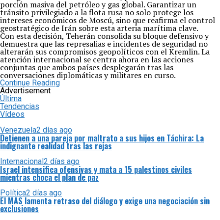
porción masiva del petróleo y gas global. Garantizar un
tránsito privilegiado a la flota rusa no solo protege los
intereses económicos de Moscú, sino que reafirma el control
geostratégico de Irán sobre esta arteria marítima clave.
Con esta decisión, Teherán consolida su bloque defensivo y
demuestra que las represalias e incidentes de seguridad no
alterarán sus compromisos geopolíticos con el Kremlin. La
atención internacional se centra ahora en las acciones
conjuntas que ambos países desplegarán tras las
conversaciones diplomáticas y militares en curso.
Continue Reading
Advertisement
Última
Tendencias
Vídeos
Venezuela
2 días ago
Detienen a una pareja por maltrato a sus hijos en Táchira: La
indignante realidad tras las rejas
Internacional
2 días ago
Israel intensifica ofensivas y mata a 15 palestinos civiles
mientras choca el plan de paz
Política
2 días ago
El MAS lamenta retraso del diálogo y exige una negociación sin
exclusiones