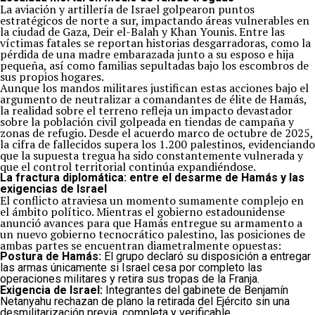
La aviación y artillería de Israel golpearon puntos
estratégicos de norte a sur, impactando áreas vulnerables en
la ciudad de Gaza, Deir el-Balah y Khan Younis. Entre las
víctimas fatales se reportan historias desgarradoras, como la
pérdida de una madre embarazada junto a su esposo e hija
pequeña, así como familias sepultadas bajo los escombros de
sus propios hogares.
Aunque los mandos militares justifican estas acciones bajo el
argumento de neutralizar a comandantes de élite de Hamás,
la realidad sobre el terreno refleja un impacto devastador
sobre la población civil golpeada en tiendas de campaña y
zonas de refugio. Desde el acuerdo marco de octubre de 2025,
la cifra de fallecidos supera los 1.200 palestinos, evidenciando
que la supuesta tregua ha sido constantemente vulnerada y
que el control territorial continúa expandiéndose.
La fractura diplomática: entre el desarme de Hamás y las
exigencias de Israel
El conflicto atraviesa un momento sumamente complejo en
el ámbito político. Mientras el gobierno estadounidense
anunció avances para que Hamás entregue su armamento a
un nuevo gobierno tecnocrático palestino, las posiciones de
ambas partes se encuentran diametralmente opuestas:
Postura de Hamás:
El grupo declaró su disposición a entregar
las armas únicamente si Israel cesa por completo las
operaciones militares y retira sus tropas de la Franja.
Exigencia de Israel:
Integrantes del gabinete de Benjamín
Netanyahu rechazan de plano la retirada del Ejército sin una
desmilitarización previa, completa y verificable.