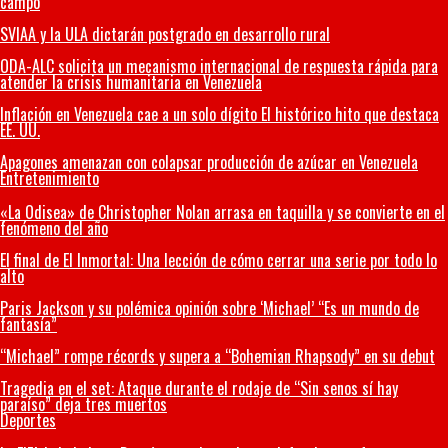
campo
SVIAA y la ULA dictarán postgrado en desarrollo rural
ODA-ALC solicita un mecanismo internacional de respuesta rápida para
atender la crisis humanitaria en Venezuela
Inflación en Venezuela cae a un solo dígito El histórico hito que destaca
EE. UU.
Apagones amenazan con colapsar producción de azúcar en Venezuela
Entretenimiento
«La Odisea» de Christopher Nolan arrasa en taquilla y se convierte en el
fenómeno del año
El final de El Inmortal: Una lección de cómo cerrar una serie por todo lo
alto
Paris Jackson y su polémica opinión sobre ‘Michael’ “Es un mundo de
fantasía”
“Michael” rompe récords y supera a “Bohemian Rhapsody” en su debut
Tragedia en el set: Ataque durante el rodaje de “Sin senos sí hay
paraíso” deja tres muertos
Deportes