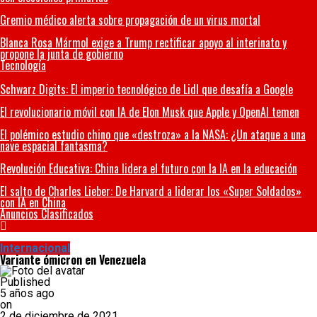
Gremio médico alerta sobre propagación de un virus mortal
Blanca Rosa Mármol exige a Trump rectificar apoyo al interinato y
propone la junta de gobierno
Tecnología
Schwarz Digits: El imperio tecnológico de Lidl que desafía a Google
El revolucionario móvil con IA de Elon Musk que Apple y OpenAI temen
El polémico estudio chino que «destroza» a la NASA: ¿Un ataque a una
nave espacial fantasma?
Revolución Educativa: China lidera el futuro con la IA en la educación
El salto de Charles Lieber: De Harvard a liderar los «Super Soldados»
con IA en China
Anuncios Clasificados
Internacional
Variante ómicron en Venezuela
Published
5 años ago
on
2 de diciembre de 2021