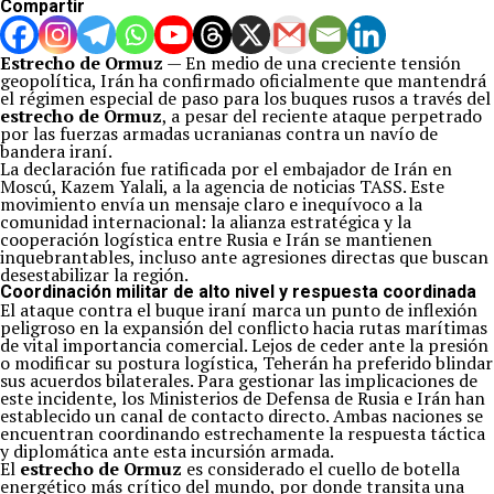
Compartir
Estrecho de Ormuz
— En medio de una creciente tensión
geopolítica, Irán ha confirmado oficialmente que mantendrá
el régimen especial de paso para los buques rusos a través del
estrecho de Ormuz
, a pesar del reciente ataque perpetrado
por las fuerzas armadas ucranianas contra un navío de
bandera iraní.
La declaración fue ratificada por el embajador de Irán en
Moscú, Kazem Yalali, a la agencia de noticias TASS. Este
movimiento envía un mensaje claro e inequívoco a la
comunidad internacional: la alianza estratégica y la
cooperación logística entre Rusia e Irán se mantienen
inquebrantables, incluso ante agresiones directas que buscan
desestabilizar la región.
Coordinación militar de alto nivel y respuesta coordinada
El ataque contra el buque iraní marca un punto de inflexión
peligroso en la expansión del conflicto hacia rutas marítimas
de vital importancia comercial. Lejos de ceder ante la presión
o modificar su postura logística, Teherán ha preferido blindar
sus acuerdos bilaterales. Para gestionar las implicaciones de
este incidente, los Ministerios de Defensa de Rusia e Irán han
establecido un canal de contacto directo. Ambas naciones se
encuentran coordinando estrechamente la respuesta táctica
y diplomática ante esta incursión armada.
El
estrecho de Ormuz
es considerado el cuello de botella
energético más crítico del mundo, por donde transita una