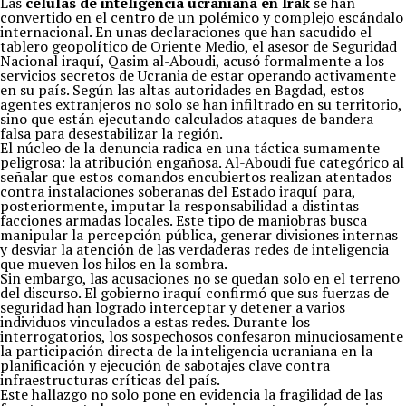
Las
células de inteligencia ucraniana en Irak
se han
convertido en el centro de un polémico y complejo escándalo
internacional. En unas declaraciones que han sacudido el
tablero geopolítico de Oriente Medio, el asesor de Seguridad
Nacional iraquí, Qasim al-Aboudi, acusó formalmente a los
servicios secretos de Ucrania de estar operando activamente
en su país. Según las altas autoridades en Bagdad, estos
agentes extranjeros no solo se han infiltrado en su territorio,
sino que están ejecutando calculados ataques de bandera
falsa para desestabilizar la región.
El núcleo de la denuncia radica en una táctica sumamente
peligrosa: la atribución engañosa. Al-Aboudi fue categórico al
señalar que estos comandos encubiertos realizan atentados
contra instalaciones soberanas del Estado iraquí para,
posteriormente, imputar la responsabilidad a distintas
facciones armadas locales. Este tipo de maniobras busca
manipular la percepción pública, generar divisiones internas
y desviar la atención de las verdaderas redes de inteligencia
que mueven los hilos en la sombra.
Sin embargo, las acusaciones no se quedan solo en el terreno
del discurso. El gobierno iraquí confirmó que sus fuerzas de
seguridad han logrado interceptar y detener a varios
individuos vinculados a estas redes. Durante los
interrogatorios, los sospechosos confesaron minuciosamente
la participación directa de la inteligencia ucraniana en la
planificación y ejecución de sabotajes clave contra
infraestructuras críticas del país.
Este hallazgo no solo pone en evidencia la fragilidad de las