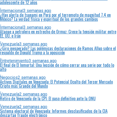
adolescente de 12 años
Internacional
3 semanas ago
¿Hay alerta de tsunami en Perú por el terremoto de magnitud 7.4 en
México? La verdad física y espiritual de los grandes cambios
Internacional
3 semanas ago
Ataque a petrolero en estrecho de Ormuz: Crece la tensión militar entre
EE. UU. e Irán
Venezuela
3 semanas ago
¿Giro inesperado? Las polémicas declaraciones de Ramos Allup sobre el
respaldo de Donald Trump a la oposición
Entretenimiento
3 semanas ago
El final de El Inmortal: Una lección de cómo cerrar una serie por todo lo
alto
Negocios
2 semanas ago
Activos Digitales en Venezuela: El Potencial Oculto del Tercer Mercado
Cripto más Grande del Mundo
Venezuela
2 semanas ago
Retiro de Venezuela de la CPI: El paso definitivo ante la ONU
Venezuela
2 semanas ago
Sistema electoral de Venezuela: Informes desclasificados de la CIA
descartan fraude electrónico