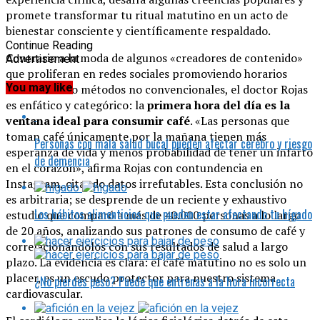
promete transformar tu ritual matutino en un acto de
bienestar consciente y científicamente respaldado.
Continue Reading
Contrario a la moda de algunos «creadores de contenido»
Advertisement
que proliferan en redes sociales promoviendo horarios
You may like
alternativos o métodos no convencionales, el doctor Rojas
es enfático y categórico: la
primera hora del día es la
ventana ideal para consumir café
. «Las personas que
toman café únicamente por la mañana tienen más
Personas con mala salud bucal pueden afectar cerebro y riesgo
esperanza de vida y menos probabilidad de tener un infarto
de demencia
en el corazón», afirma Rojas con contundencia en
Instagram, citando datos irrefutables. Esta conclusión no
es arbitraria; se desprende de un reciente y exhaustivo
Los hábitos alimenticios que pueden estar afectando tu hígado
estudio que comparó a más de 40.000 personas a lo largo
de 20 años, analizando sus patrones de consumo de café y
correlacionándolos con sus resultados de salud a largo
plazo. La evidencia es clara: el café matutino no es solo un
placer, es un escudo protector para nuestro sistema
¿No pierdes peso? Puede que entrenas a la hora incorrecta
cardiovascular.