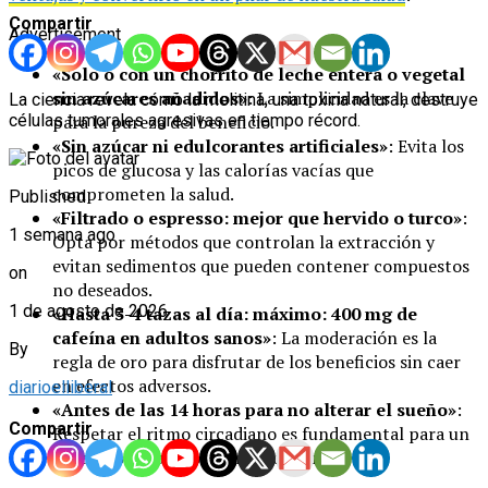
Compartir
Advertisement
«Solo o con un chorrito de leche entera o vegetal
sin azúcares añadidos»
: La simplicidad es la clave
La ciencia revela cómo la melitina, una toxina natural, destruye
células tumorales agresivas en tiempo récord.
para la pureza del beneficio.
«Sin azúcar ni edulcorantes artificiales»
: Evita los
picos de glucosa y las calorías vacías que
comprometen la salud.
Published
«Filtrado o espresso: mejor que hervido o turco»
:
1 semana ago
Opta por métodos que controlan la extracción y
evitan sedimentos que pueden contener compuestos
on
no deseados.
1 de agosto de 2026
«Hasta 3-4 tazas al día: máximo: 400 mg de
cafeína en adultos sanos»
: La moderación es la
By
regla de oro para disfrutar de los beneficios sin caer
en efectos adversos.
diarioelliberal
«Antes de las 14 horas para no alterar el sueño»
:
Compartir
Respetar el ritmo circadiano es fundamental para un
descanso reparador y una vida sana.