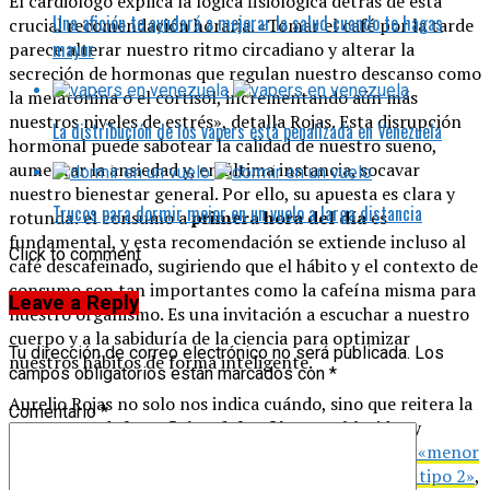
El cardiólogo explica la lógica fisiológica detrás de esta
Una afición te ayudará a mejorar la salud cuando te hagas
crucial recomendación horaria. «Tomar el café por la tarde
mayor
parece alterar nuestro ritmo circadiano y alterar la
secreción de hormonas que regulan nuestro descanso como
la melatonina o el cortisol, incrementando aún más
nuestros niveles de estrés», detalla Rojas. Esta disrupción
La distribución de los vapers está penalizada en Venezuela
hormonal puede sabotear la calidad de nuestro sueño,
aumentar la ansiedad y, en última instancia, socavar
nuestro bienestar general. Por ello, su apuesta es clara y
Trucos para dormir mejor en un vuelo a larga distancia
rotunda: el consumo a
primera hora del día
es
fundamental, y esta recomendación se extiende incluso al
Click to comment
café descafeinado, sugiriendo que el hábito y el contexto de
consumo son tan importantes como la cafeína misma para
Leave a Reply
nuestro organismo. Es una invitación a escuchar a nuestro
cuerpo y a la sabiduría de la ciencia para optimizar
Tu dirección de correo electrónico no será publicada.
Los
nuestros hábitos de forma inteligente.
campos obligatorios están marcados con
*
Aurelio Rojas no solo nos indica cuándo, sino que reitera la
Comentario
*
vasta gama de
beneficios del café
ya establecidos y
validados por la ciencia.
Subraya su relación con un «menor
riesgo de enfermedades cardiovasculares y diabetes tipo 2»
,