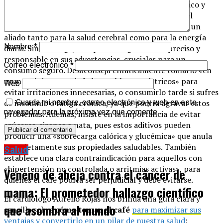
destaca su probado «efecto protector a nivel hepático y
neurológico», y celebra su capacidad para mejorar el
«rendimiento cognitivo y físico», convirtiéndose en un
aliado tanto para la salud cerebral como para la energía
Nombre
*
diaria. Sin embargo, el experto es igualmente preciso y
responsable en sus advertencias, cruciales para un
Correo electrónico
*
consumo seguro. Desaconseja enfáticamente tomarlo «en
ayunas si tienes ansiedad o problemas gástricos» para
Web
evitar irritaciones innecesarias, o consumirlo tarde si sufres
de insomnio o fatiga crónica, ya que podría agravar estos
Guarda mi nombre, correo electrónico y web en este
navegador para la próxima vez que comente.
problemas. Además, insiste en la importancia de evitar
azúcares, siropes o nata, pues estos aditivos pueden
producir una «sobrecarga calórica y glucémica» que anula
completamente sus propiedades saludables. También
Salud
establece una clara contraindicación para aquellos con
«hipertensión no controlada o arritmias activas», para
Veneno de abeja contra el cáncer de
quienes el café podría ser perjudicial y debe evitarse.
mama: El prometedor hallazgo científico
El cardiólogo Aurelio Rojas nos brinda una guía clara y
que asombra al mundo
sencilla sobre
cómo tomar el café
para maximizar sus
ventajas y convertirlo en un pilar de nuestra salud
: