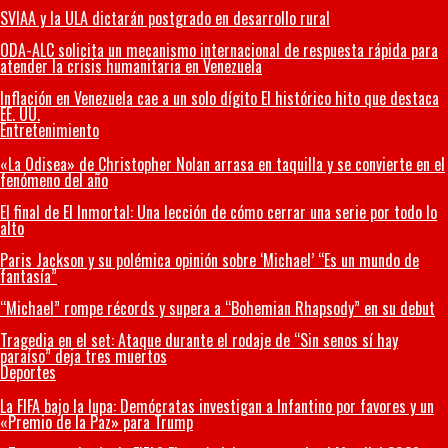
SVIAA y la ULA dictarán postgrado en desarrollo rural
ODA-ALC solicita un mecanismo internacional de respuesta rápida para
atender la crisis humanitaria en Venezuela
Inflación en Venezuela cae a un solo dígito El histórico hito que destaca
EE. UU.
Entretenimiento
«La Odisea» de Christopher Nolan arrasa en taquilla y se convierte en el
fenómeno del año
El final de El Inmortal: Una lección de cómo cerrar una serie por todo lo
alto
Paris Jackson y su polémica opinión sobre ‘Michael’ “Es un mundo de
fantasía”
“Michael” rompe récords y supera a “Bohemian Rhapsody” en su debut
Tragedia en el set: Ataque durante el rodaje de “Sin senos sí hay
paraíso” deja tres muertos
Deportes
La FIFA bajo la lupa: Demócratas investigan a Infantino por favores y un
«Premio de la Paz» para Trump