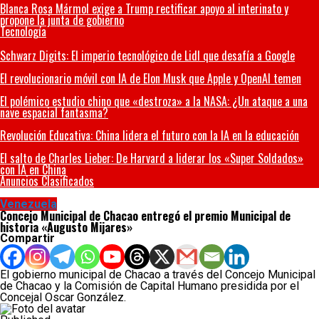
Blanca Rosa Mármol exige a Trump rectificar apoyo al interinato y
propone la junta de gobierno
Tecnología
Schwarz Digits: El imperio tecnológico de Lidl que desafía a Google
El revolucionario móvil con IA de Elon Musk que Apple y OpenAI temen
El polémico estudio chino que «destroza» a la NASA: ¿Un ataque a una
nave espacial fantasma?
Revolución Educativa: China lidera el futuro con la IA en la educación
El salto de Charles Lieber: De Harvard a liderar los «Super Soldados»
con IA en China
Anuncios Clasificados
Venezuela
Concejo Municipal de Chacao entregó el premio Municipal de
historia «Augusto Mijares»
Compartir
El gobierno municipal de Chacao a través del Concejo Municipal
de Chacao y la Comisión de Capital Humano presidida por el
Concejal Oscar González.