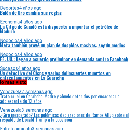
Deportes
4 años ago
Balón de Oro cambia sus reglas
Economía
4 años ago
La Citgo de Guaidó está dispuesta a importar el petróleo de
Maduro
Negocios
4 años ago
Meta también prevé un plan de despidos masivos, según medios
Negocios
4 años ago
EE. UU.: llegan a acuerdo preliminar en demanda contra Facebook
Sucesos
4 años ago
Un detective del Cicpc y varios delincuentes muertos en
enfrentamientos en La Guaricha
lo mas visto
Venezuela
2 semanas ago
Trato cruel en Carabobo: Madre y abuelo detenidos por encadenar a
adolescente de 12 años
Venezuela
3 semanas ago
¿Giro inesperado? Las polémicas declaraciones de Ramos Allup sobre el
respaldo de Donald Trump a la oposición
Entretenimiento
3 semanas ago