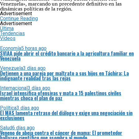
Venezuela», marcando un precedente definitivo en las
dinámicas políticas de la región.
Advertisement
Continue Reading
Advertisement
Última
Tendencias
Vídeos
Economía
5 horas ago
SVIAA pide abrir el crédito bancario a la agricultura familiar en
Venezuela
Venezuela
3 días ago
Detienen a una pareja por maltrato a sus hijos en Táchira: La
indignante realidad tras las rejas
Internacional
3 días ago
Israel intensifica ofensivas y mata a 15 palestinos civiles
mientras choca el plan de paz
Política
3 días ago
El MAS lamenta retraso del diálogo y exige una negociación sin
exclusiones
Salud
6 días ago
Veneno de abeja contra el cáncer de mama: El prometedor
hallazgo científico que asombra al mundo