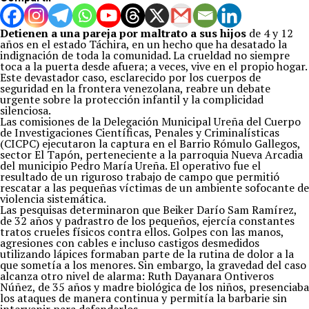
Detienen a una pareja por maltrato a sus hijos
de 4 y 12
años en el estado Táchira, en un hecho que ha desatado la
indignación de toda la comunidad. La crueldad no siempre
toca a la puerta desde afuera; a veces, vive en el propio hogar.
Este devastador caso, esclarecido por los cuerpos de
seguridad en la frontera venezolana, reabre un debate
urgente sobre la protección infantil y la complicidad
silenciosa.
Las comisiones de la Delegación Municipal Ureña del Cuerpo
de Investigaciones Científicas, Penales y Criminalísticas
(CICPC) ejecutaron la captura en el Barrio Rómulo Gallegos,
sector El Tapón, perteneciente a la parroquia Nueva Arcadia
del municipio Pedro María Ureña. El operativo fue el
resultado de un riguroso trabajo de campo que permitió
rescatar a las pequeñas víctimas de un ambiente sofocante de
violencia sistemática.
Las pesquisas determinaron que Beiker Darío Sam Ramírez,
de 32 años y padrastro de los pequeños, ejercía constantes
tratos crueles físicos contra ellos. Golpes con las manos,
agresiones con cables e incluso castigos desmedidos
utilizando lápices formaban parte de la rutina de dolor a la
que sometía a los menores. Sin embargo, la gravedad del caso
alcanza otro nivel de alarma: Ruth Dayanara Ontiveros
Núñez, de 35 años y madre biológica de los niños, presenciaba
los ataques de manera continua y permitía la barbarie sin