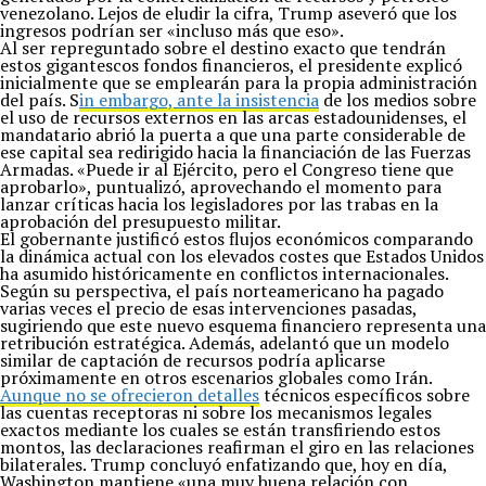
venezolano. Lejos de eludir la cifra, Trump aseveró que los
ingresos podrían ser «incluso más que eso».
Al ser repreguntado sobre el destino exacto que tendrán
estos gigantescos fondos financieros, el presidente explicó
inicialmente que se emplearán para la propia administración
del país. S
in embargo, ante la insistencia
de los medios sobre
el uso de recursos externos en las arcas estadounidenses, el
mandatario abrió la puerta a que una parte considerable de
ese capital sea redirigido hacia la financiación de las Fuerzas
Armadas. «Puede ir al Ejército, pero el Congreso tiene que
aprobarlo», puntualizó, aprovechando el momento para
lanzar críticas hacia los legisladores por las trabas en la
aprobación del presupuesto militar.
El gobernante justificó estos flujos económicos comparando
la dinámica actual con los elevados costes que Estados Unidos
ha asumido históricamente en conflictos internacionales.
Según su perspectiva, el país norteamericano ha pagado
varias veces el precio de esas intervenciones pasadas,
sugiriendo que este nuevo esquema financiero representa una
retribución estratégica. Además, adelantó que un modelo
similar de captación de recursos podría aplicarse
próximamente en otros escenarios globales como Irán.
Aunque no se ofrecieron detalles
técnicos específicos sobre
las cuentas receptoras ni sobre los mecanismos legales
exactos mediante los cuales se están transfiriendo estos
montos, las declaraciones reafirman el giro en las relaciones
bilaterales. Trump concluyó enfatizando que, hoy en día,
Washington mantiene «una muy buena relación con