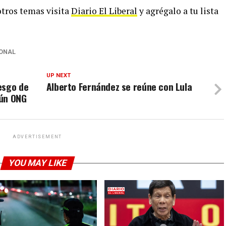
 otros temas visita
Diario El Liberal
y agrégalo a tu lista
ONAL
UP NEXT
esgo de
Alberto Fernández se reúne con Lula
gún ONG
ADVERTISEMENT
YOU MAY LIKE