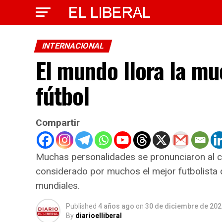
INTERNACIONAL
El mundo llora la mue
fútbol
Compartir
Muchas personalidades se pronunciaron al con
considerado por muchos el mejor futbolista 
mundiales.
Published
4 años ago
on
30 de diciembre de 202
By
diarioelliberal