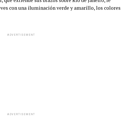
, que extiende sus brazos sobre Rio de Janeiro, le
ves con una iluminación verde y amarillo, los colores
ADVERTISEMENT
ADVERTISEMENT