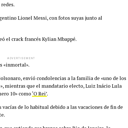
 redes.
gentino Lionel Messi, con fotos suyas junto al
eó el crack francés Kylian Mbappé.
ADVERTISEMENT
es «inmortal».
 Bolsonaro, envió condolencias a la familia de «uno de los
», mientras que el mandatario electo, Luiz Inácio Lula
úmero 10» como
‘O Rei’
.
 vacías de lo habitual debido a las vacaciones de fin de
te.