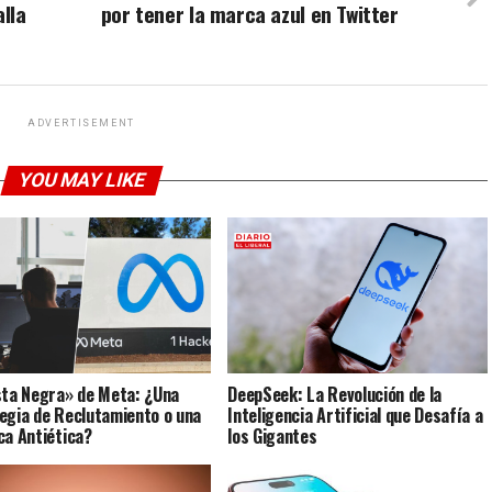
lla
por tener la marca azul en Twitter
ADVERTISEMENT
YOU MAY LIKE
sta Negra» de Meta: ¿Una
DeepSeek: La Revolución de la
egia de Reclutamiento o una
Inteligencia Artificial que Desafía a
ca Antiética?
los Gigantes