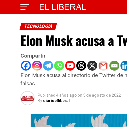
TECNOLOGÍA
Elon Musk acusa a Tw
Compartir
Elon Musk acusa al directorio de Twitter de
falsas.
Published
4 años ago
on
5 de agosto de 2022
By
diarioelliberal