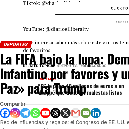
Tiktok: @diarioelliberal
CLICK T
ADVERT
YouTube: @diarioelliberaltv
Si te interesa saber más sobre este y otros tem
DEPORTES
de favoritos.
La FIFA bajo la lupa: De
Infantino por favores y 
RELATED TOPICS:
DEPORTES
DESTACADOS
DON'T MISS
Paz» para Trump
PSG le paga 40 millones de euros a un
Mbappé que tiene las malestas listas
Compartir
Red de influencias y regalos: el Congreso de EE. UU. 