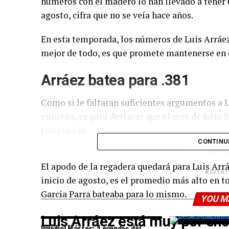
números con el madero lo han llevado a tener 
agosto, cifra que no se veía hace años.
En esta temporada, los números de Luis Arráez
mejor de todo, es que promete mantenerse en 
Arráez batea para .381
Como si le faltaran suficientes argumentos a
ensueño, es para destacar que el mes de julio l
temporada.
CONTINU
El apodo de la regadera quedará para Luis Arráe
ADVERT
inicio de agosto, es el promedio más alto en t
Garcia Parra bateaba para lo mismo.
YOU M
Luis Arráez está muy por en
Voleibol Máster: ¡Leyendas del