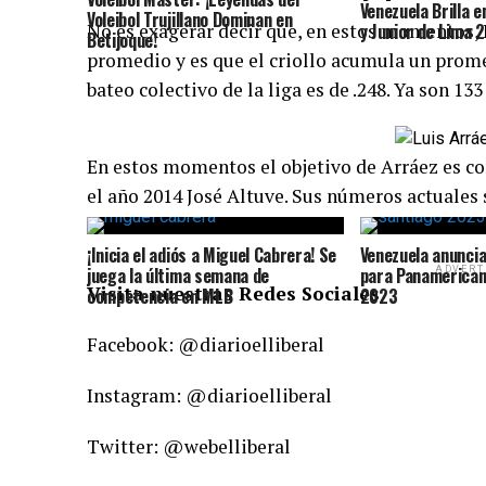
Venezuela Brilla e
Voleibol Trujillano Dominan en
No es exagerar decir que, en estos momentos, 
y Junior de Lima 
Betijoque!
promedio y es que el criollo acumula un prome
bateo colectivo de la liga es de .248. Ya son 1
En estos momentos el objetivo de Arráez es con
el año 2014 José Altuve. Sus números actuales
¡Inicia el adiós a Miguel Cabrera! Se
Venezuela anunci
juega la última semana de
para Panamerican
ADVERT
Visita nuestras Redes Sociales
competencia en MLB
2023
Facebook: @diarioelliberal
Instagram: @diarioelliberal
Twitter: @webelliberal