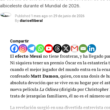
la FIFA actuó en abierta contradicción con sus propi
albiceleste durante el Mundial de 2026.
a las selecciones. Los asesores legales de Bélgica y
Published
1 mes ago
on
29 de junio de 2026
vías jurídicas posibles para impugnar esta insólita
By
diarioelliberal
un atropello a la equidad deportiva en pleno torneo
Lejos de mantener la discreción, el propio Donald
Compartir
celebrando la noticia en su red social
Truth Social
, 
por «revertir una gran injusticia». Este escándalo re
El
efecto Messi
no tiene fronteras, y ha llegado 
proximidad entre Infantino y el presidente norteam
Ni siquiera tener un premio Óscar en la estantería 
lupa tras la creación de un polémico «Premio de la
cuando el mejor jugador del mundo entra en la ecua
fútbol hoy se pregunta si las canchas se rigen por e
confesado
Matt Damon
, quien, con una dosis de h
absoluta devoción que se vive en su hogar por el as
nueva película
La Odisea
(dirigida por Christopher 
trata de jerarquías familiares, él no es el número u
La revelación surgió en una divertida entrevista 