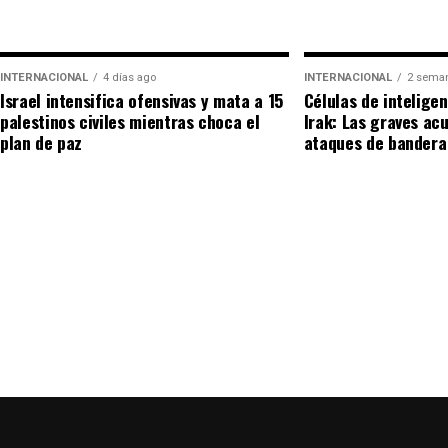
Un ícono que trasciende el deporte
A sus 39 años, el impacto del
efecto Messi
ya no se
INTERNACIONAL
4 días ago
INTERNACIONAL
2 sema
estadísticas; se mide en el impacto cultural global.
Israel intensifica ofensivas y mata a 15
Células de intelige
palestinos civiles mientras choca el
Irak: Las graves ac
respetadas del cine de EE. UU. acepte con orgullo 
plan de paz
ataques de bandera
que la Messimanía es un fenómeno sociológico. Mat
pantalla, pero en su propia casa, el trono le perten