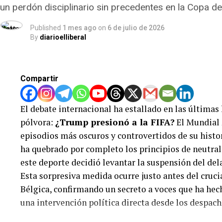
un perdón disciplinario sin precedentes en la Copa d
de todas las conversaciones, llamadas y registros d
encriptada en plataformas como Signal, WhatsApp 
Published
1 mes ago
on
6 de julio de 2026
rápidamente y pone en tela de juicio la neutralidad
By
diarioelliberal
así como el mal arbitraje en la final del mundial a 
Compartir
El debate internacional ha estallado en las últimas
pólvora:
¿Trump presionó a la FIFA?
El Mundial 
episodios más oscuros y controvertidos de su histor
ha quebrado por completo los principios de neutrali
este deporte decidió levantar la suspensión del de
Esta sorpresiva medida ocurre justo antes del cruci
Bélgica, confirmando un secreto a voces que ha hec
una intervención política directa desde los despach