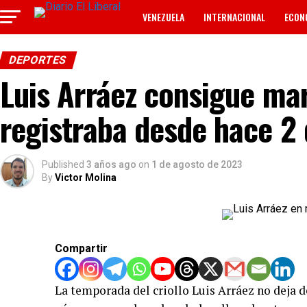
VENEZUELA
INTERNACIONAL
ECON
TECNOLOGÍA
ANUNCIOS CLASIFICADOS
DEPORTES
Luis Arráez consigue ma
registraba desde hace 2
Published
3 años ago
on
1 de agosto de 2023
By
Victor Molina
Compartir
La temporada del criollo Luis Arráez no deja de