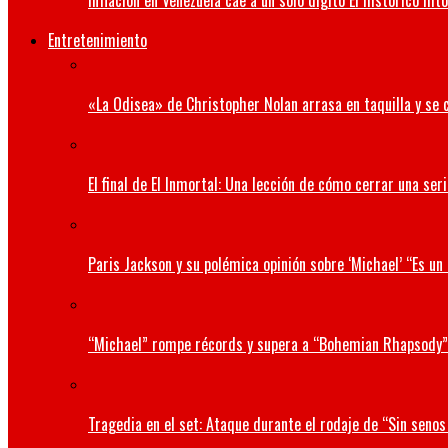
Inflación en Venezuela cae a un solo dígito El histórico hit
Entretenimiento
«La Odisea» de Christopher Nolan arrasa en taquilla y se 
El final de El Inmortal: Una lección de cómo cerrar una seri
Paris Jackson y su polémica opinión sobre ‘Michael’ “Es u
“Michael” rompe récords y supera a “Bohemian Rhapsody”
Tragedia en el set: Ataque durante el rodaje de “Sin senos