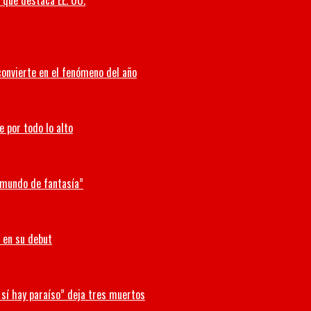
o que destaca EE. UU.
convierte en el fenómeno del año
e por todo lo alto
n mundo de fantasía”
 en su debut
 sí hay paraíso” deja tres muertos