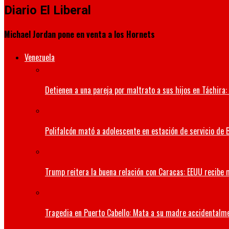
Diario El Liberal
Michael Jordan pone en venta a los Hornets
Venezuela
Detienen a una pareja por maltrato a sus hijos en Táchira: 
Polifalcón mató a adolescente en estación de servicio de B
Trump reitera la buena relación con Caracas: EEUU recibe 
Tragedia en Puerto Cabello: Mata a su madre accidentalm