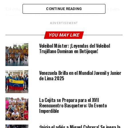
En estos momentos, la Vinotinto fue seleccionada para
CONTINUE READING
formar parte del Grupo A.
En él, tendrá que
enfrentarse a las selecciones de Argentina,
ADVERTISEMENT
Colombia, Chile.
Afortunadamente, para el combinado
YOU MAY LIKE
nacional se dará como clasificado los tres primeros de
cada grupo, lo que invita a pensar que tendría que
Voleibol Máster: ¡Leyendas del Voleibol
torcerse mucho las cosas para no conseguir la
Trujillano Dominan en Betijoque!
clasificación.
Venezuela Brilla en el Mundial Juvenil y Junior
de Lima 2025
La Cejita se Prepara para el XVII
Reencuentro Basquetero: Un Evento
Imperdible
¡Inicia el adiós a Miguel Cabrera! Se juega la