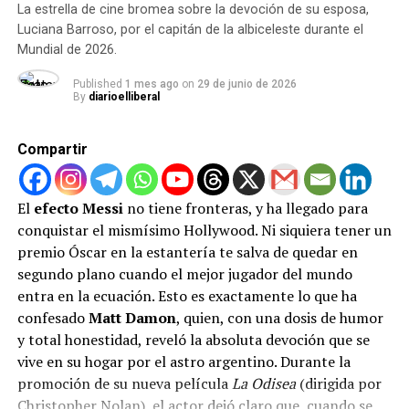
del poder político.
La estrella de cine bromea sobre la devoción de su esposa,
Luciana Barroso, por el capitán de la albiceleste durante el
La FIFA justificó la polémica medida amparándose en el
Mundial de 2026.
artículo 27 del Código Disciplinario, dejando la sanción
Published
1 mes ago
on
29 de junio de 2026
«en suspenso» bajo un período de prueba de un año. Sin
By
diarioelliberal
embargo, omitieron explicar las razones jurídicas de
este trato preferencial, abriendo una enorme brecha de
Compartir
desigualdad competitiva en el torneo deportivo más
importante del planeta.
El
efecto Messi
no tiene fronteras, y ha llegado para
Furia en Europa y un peligroso
conquistar el mismísimo Hollywood. Ni siquiera tener un
precedente
premio Óscar en la estantería te salva de quedar en
segundo plano cuando el mejor jugador del mundo
La indignación en el viejo continente no se ha hecho
entra en la ecuación. Esto es exactamente lo que ha
esperar. La Real Federación Belga de Fútbol emitió un
confesado
Matt Damon
, quien, con una dosis de humor
comunicado oficial expresando su absoluto «asombro» y
y total honestidad, reveló la absoluta devoción que se
denunciando que la FIFA actuó en abierta contradicción
vive en su hogar por el astro argentino. Durante la
con sus propios estatutos y las directrices entregadas a
promoción de su nueva película
La Odisea
(dirigida por
las selecciones. Los asesores legales de Bélgica ya se
Christopher Nolan), el actor dejó claro que, cuando se