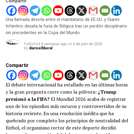
Compartir
la emblemática Trump Tower en Nueva York.
Venezuela oficializada como sede del Panamericano de
Pádel
Cambios estratégicos de sedes:
La repentina
Una llamada directa entre el mandatario de EE.UU. y Gianni
decisión de mover el sorteo del Mundial desde
Infantino desata la furia de Bélgica tras un perdón disciplinario
Las Vegas hacia el Centro Kennedy, un recinto bajo
sin precedentes en la Copa del Mundo.
la administración de aliados políticos del
expresidente.
Published
4 semanas ago
on
6 de julio de 2026
By
diarioelliberal
Intervención directa en el juego:
Una llamada
telefónica personal entre Trump e Infantino que
Compartir
habría logrado revertir la suspensión del delantero
estadounidense Folarin Balogun en pleno torneo.
Galardones a la medida:
La misteriosa creación
El debate internacional ha estallado en las últimas horas
de un inédito «Premio de la Paz» por parte de la
y la gran pregunta corre como la pólvora:
¿Trump
FIFA, diseñado exclusivamente para ser entregado
presionó a la FIFA?
El Mundial 2026 acaba de registrar
a Trump.
uno de los episodios más oscuros y controvertidos de su
historia reciente. En una resolución inédita que ha
Para garantizar que no se altere la evidencia, el
quebrado por completo los principios de neutralidad del
Congreso exigió la preservación inmediata de todas las
fútbol, el organismo rector de este deporte decidió
conversaciones, llamadas y registros digitales,