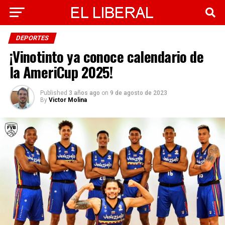
DEPORTES
¡Vinotinto ya conoce calendario de
la AmeriCup 2025!
Published
3 años ago
on
9 de agosto de 2023
By
Victor Molina