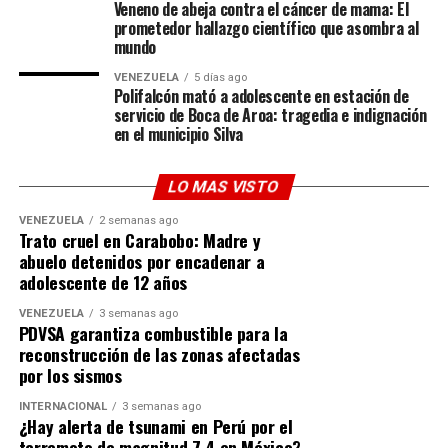
al actor de
Good Will Hunting
en la vibrante cultura del
Veneno de abeja contra el cáncer de mama: El
prometedor hallazgo científico que asombra al
fútbol sudamericano. Damon ya ha compartido en otras
mundo
ocasiones sus experiencias viviendo la intensidad de la
bombonera con Boca Juniors, pero este Mundial ha
VENEZUELA
5 días ago
Polifalcón mató a adolescente en estación de
llevado la fiebre familiar a otro nivel.
servicio de Boca de Aroa: tragedia e indignación
en el municipio Silva
Aunque Damon
bromeó diciendo que «apoyaba a
Colombia» en ese partido en particular solo por respeto
LO MAS VISTO
a Leguizamo, reafirmó que su corazón (y el de su hogar)
le pertenece a la Scaloneta:
«Argentina es mi equipo»
.
VENEZUELA
2 semanas ago
Trato cruel en Carabobo: Madre y
Un ícono que trasciende el deporte
abuelo detenidos por encadenar a
adolescente de 12 años
A sus 39 años, el impacto del
efecto Messi
ya no se
VENEZUELA
3 semanas ago
mide solo en balones de oro o estadísticas; se mide en el
PDVSA garantiza combustible para la
reconstrucción de las zonas afectadas
impacto cultural global. Que una de las figuras más
por los sismos
rentables y respetadas del cine de EE. UU. acepte con
orgullo que es el «segundo» en su hogar demuestra que
INTERNACIONAL
3 semanas ago
¿Hay alerta de tsunami en Perú por el
la Messimanía es un fenómeno sociológico. Matt Damon
terremoto de magnitud 7.4 en México?