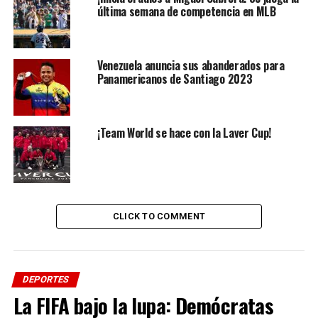
última semana de competencia en MLB
Venezuela anuncia sus abanderados para
Panamericanos de Santiago 2023
¡Team World se hace con la Laver Cup!
La conformación de los otros grupos tiene a
CLICK TO COMMENT
Brasil
como cabeza de serie en el Grupo B ante Uruguay,
Panamá y Paraguay.
DEPORTES
El grupo C tiene a Canadá, dominicana, México y la
La FIFA bajo la lupa: Demócratas
selección de Nicaragua. Respecto al Grupo D cuenta
con Estados Unidos, Puerto Rico, Bahamas y Cuba.