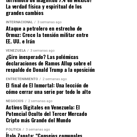
puede ser el héroe de la gran pantalla, pero en su propia
La verdad física y espiritual de los
casa, el trono le pertenece indiscutiblemente a Lionel
grandes cambios
Messi.
INTERNACIONAL
3 semanas ago
Ataque a petrolero en estrecho de
Ormuz: Crece la tensión militar entre
EE. UU. e Irán
VENEZUELA
3 semanas ago
¿Giro inesperado? Las polémicas
declaraciones de Ramos Allup sobre el
respaldo de Donald Trump a la oposición
ENTRETENIMIENTO
2 semanas ago
El final de El Inmortal: Una lección de
cómo cerrar una serie por todo lo alto
NEGOCIOS
2 semanas ago
Activos Digitales en Venezuela: El
Potencial Oculto del Tercer Mercado
Cripto más Grande del Mundo
POLÍTICA
3 semanas ago
Ítalo Zapata: “Consejos comunales