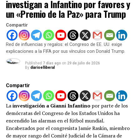
investigan a Infantino por favores y
un «Premio de la Paz» para Trump
Es importante aclarar que estos clasificatorias se
jugarán en tres ventanas entre febrero de 2024 y
Compartir
febrero de 2025 para que luego se juegue el torneo
como tal. La Federación Venezolana de Baloncesto
aseguró que serán 6 encuentros en total, 2 ante cada
Red de influencias y regalos: el Congreso de EE. UU. exige
uno de los grupos.
explicaciones a la FIFA por sus vínculos con Donald Trump.
Published
7 días ago
on
29 de julio de 2026
By
diarioelliberal
ADVERTISEMENT
El Mundial el reto pendiente de
Compartir
la Vinotinto
La
investigación a Gianni Infantino
por parte de los
De momento, la selección de
Venezuela
tiene toda su
demócratas del Congreso de los Estados Unidos ha
atención en la Copa Mundial de Baloncesto que se
encendido las alarmas en el fútbol mundial.
celebrará en Filipinas, Japón e Indonesia.
El torneo
Encabezados por el congresista Jamie Raskin, miembro
inicia el 25 de agosto, los criollos debutan el 28, e
de mayor rango del Comité Judicial de la Cámara de
intentarán la gesta de conseguir un pase a la siguiente