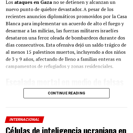
Los
ataques en Gaza
no se detienen y alcanzan un
Twitter: @webelliberal
nuevo punto de quiebre devastador. A pesar de los
recientes anuncios diplomáticos promovidos por la Casa
Tiktok: @diarioelliberal
Blanca para implementar un acuerdo de alto el fuego y
desarmar a las milicias, las fuerzas militares israelíes
desataron una feroz oleada de bombardeos durante dos
ADVERTISEMENT
Si te interesa saber más sobre este y otros temas
días consecutivos. Esta ofensiva dejó un saldo trágico de
visita
Diario El Liberal
y agrégalo a tu lista de favoritos.
al menos 15 palestinos muertos, incluyendo a dos niños
de 3 y 9 años, afectando de lleno a familias enteras en
campamentos de refugiados y zonas residenciales.
RELATED TOPICS:
DESTACADOS
INTERNACIONAL
Escalada mortal en medio de falsas
UP NEXT
Brasil a balotaje: Lula 48,4%, Bolsonaro 43,2%
treguas
CONTINUE READING
DON'T MISS
Putin ratificará el viernes la anexión de territorios
ucranianos
La aviación y artillería de Israel golpearon puntos
estratégicos de norte a sur, impactando áreas
vulnerables en la ciudad de Gaza, Deir el-Balah y Khan
INTERNACIONAL
Younis. Entre las víctimas fatales se reportan historias
Células de inteligencia ucraniana en