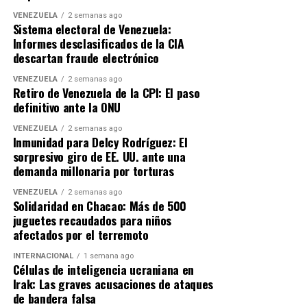
VENEZUELA
2 semanas ago
Sistema electoral de Venezuela:
Informes desclasificados de la CIA
descartan fraude electrónico
VENEZUELA
2 semanas ago
Retiro de Venezuela de la CPI: El paso
definitivo ante la ONU
VENEZUELA
2 semanas ago
Inmunidad para Delcy Rodríguez: El
sorpresivo giro de EE. UU. ante una
demanda millonaria por torturas
VENEZUELA
2 semanas ago
Solidaridad en Chacao: Más de 500
juguetes recaudados para niños
afectados por el terremoto
INTERNACIONAL
1 semana ago
Células de inteligencia ucraniana en
Irak: Las graves acusaciones de ataques
de bandera falsa