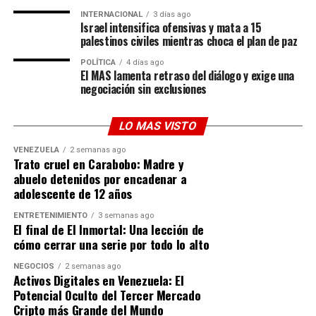
táctica y diplomática ante esta incursión armada.
INTERNACIONAL
3 días ago
Israel intensifica ofensivas y mata a 15
El
estrecho de Ormuz
es considerado el cuello de
palestinos civiles mientras choca el plan de paz
botella energético más crítico del mundo, por donde
POLÍTICA
4 días ago
transita una porción masiva del petróleo y gas global.
El MAS lamenta retraso del diálogo y exige una
negociación sin exclusiones
Garantizar un tránsito privilegiado a la flota rusa no
solo protege los intereses económicos de Moscú, sino
que reafirma el control geostratégico de Irán sobre esta
LO MAS VISTO
arteria marítima clave.
VENEZUELA
2 semanas ago
Trato cruel en Carabobo: Madre y
Con esta decisión, Teherán consolida su bloque
abuelo detenidos por encadenar a
defensivo y demuestra que las represalias e incidentes
adolescente de 12 años
de seguridad no alterarán sus compromisos geopolíticos
ENTRETENIMIENTO
3 semanas ago
con el Kremlin. La atención internacional se centra
El final de El Inmortal: Una lección de
ahora en las acciones conjuntas que ambos países
cómo cerrar una serie por todo lo alto
desplegarán tras las conversaciones diplomáticas y
NEGOCIOS
2 semanas ago
militares en curso.
Activos Digitales en Venezuela: El
Potencial Oculto del Tercer Mercado
Cripto más Grande del Mundo