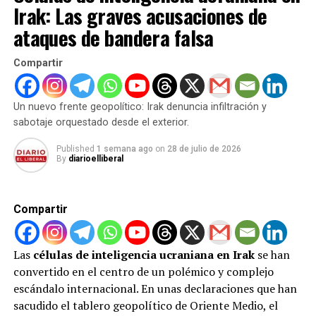
desgarradoras, como la pérdida de una madre
Irak: Las graves acusaciones de
embarazada junto a su esposo e hija pequeña, así como
ataques de bandera falsa
familias sepultadas bajo los escombros de sus propios
hogares.
Compartir
Aunque los mandos militares justifican estas acciones
bajo el argumento de neutralizar a comandantes de élite
Un nuevo frente geopolítico: Irak denuncia infiltración y
de Hamás, la realidad sobre el terreno refleja un impacto
sabotaje orquestado desde el exterior.
devastador sobre la población civil golpeada en tiendas
Published
1 semana ago
on
28 de julio de 2026
de campaña y zonas de refugio. Desde el acuerdo marco
By
diarioelliberal
de octubre de 2025, la cifra de fallecidos supera los
1.200 palestinos, evidenciando que la supuesta tregua
ha sido constantemente vulnerada y que el control
Compartir
territorial continúa expandiéndose.
La fractura diplomática: entre el
Las
células de inteligencia ucraniana en Irak
se han
convertido en el centro de un polémico y complejo
desarme de Hamás y las exigencias
escándalo internacional. En unas declaraciones que han
sacudido el tablero geopolítico de Oriente Medio, el
de Israel