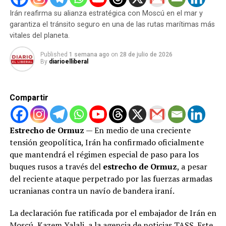
Sin embargo, las acusaciones no se quedan solo en el
inaceptable, abogando por mantener la «libertad de
Irán reafirma su alianza estratégica con Moscú en el mar y
terreno del discurso. El gobierno iraquí confirmó que
operación» militar y expandir la presencia en el
garantiza el tránsito seguro en una de las rutas marítimas más
sus fuerzas de seguridad han logrado interceptar y
territorio.
vitales del planeta.
detener a varios individuos vinculados a estas redes.
Durante los interrogatorios, los sospechosos confesaron
La brecha entre los discursos de paz y la violencia en el
Published
1 semana ago
on
28 de julio de 2026
By
diarioelliberal
minuciosamente la participación directa de la
terreno deja a la población gazatí atrapada en una crisis
inteligencia ucraniana en la planificación y ejecución de
humanitaria sin fin visible.
sabotajes clave contra infraestructuras críticas del país.
Compartir
Este hallazgo no solo pone en evidencia la fragilidad de
las fronteras ante la guerra de espionaje
Estrecho de Ormuz
— En medio de una creciente
contemporánea, sino que también amenaza con
tensión geopolítica, Irán ha confirmado oficialmente
redefinir las alianzas diplomáticas y las tensiones
que mantendrá el régimen especial de paso para los
militares en la zona. Irak, que durante años ha luchado
buques rusos a través del
estrecho de Ormuz
, a pesar
por consolidar su soberanía e institucionalidad, se
del reciente ataque perpetrado por las fuerzas armadas
encuentra ahora en la encrucijada de contener una
ucranianas contra un navío de bandera iraní.
interferencia externa inédita que busca utilizar su suelo
como un tablero de ajedrez para intereses ajenos. La
La declaración fue ratificada por el embajador de Irán en
comunidad internacional observa con cautela, a la
Moscú, Kazem Yalali, a la agencia de noticias TASS. Este