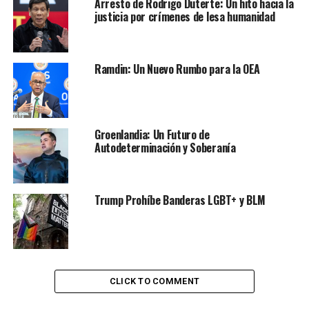
Arresto de Rodrigo Duterte: Un hito hacia la
justicia por crímenes de lesa humanidad
Ramdin: Un Nuevo Rumbo para la OEA
Groenlandia: Un Futuro de
Autodeterminación y Soberanía
Largas filas para votar en Río de Janeiro.
Solo si son «limpias”
Trump Prohíbe Banderas LGBT+ y BLM
Las cerca de medio millón de urnas electrónicas
instaladas en el país contarán nuevamente con un
amplio dispositivo de seguridad, reforzado con efectivos
del Ejército, que estará presente en 568 municipios,
CLICK TO COMMENT
principalmente de la región amazónica y en algunas
ciudades con índices altos de violencia, como Río de