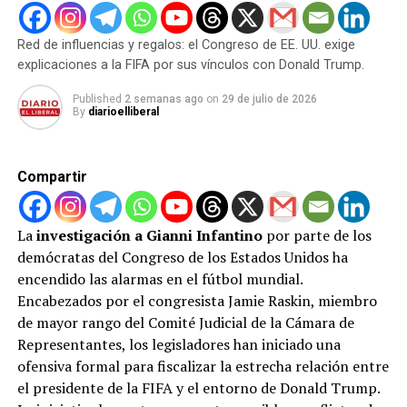
Red de influencias y regalos: el Congreso de EE. UU. exige
RELATED TOPICS:
DESTACADOS
INTERNACIONAL
explicaciones a la FIFA por sus vínculos con Donald Trump.
UP NEXT
El Rey 21 títulos de Grand Slam Rafa Nadal
Published
2 semanas ago
on
29 de julio de 2026
By
diarioelliberal
DON'T MISS
Selección Vinotinto Goleadora
Compartir
La
investigación a Gianni Infantino
por parte de los
demócratas del Congreso de los Estados Unidos ha
encendido las alarmas en el fútbol mundial.
Encabezados por el congresista Jamie Raskin, miembro
de mayor rango del Comité Judicial de la Cámara de
Representantes, los legisladores han iniciado una
ofensiva formal para fiscalizar la estrecha relación entre
el presidente de la FIFA y el entorno de Donald Trump.