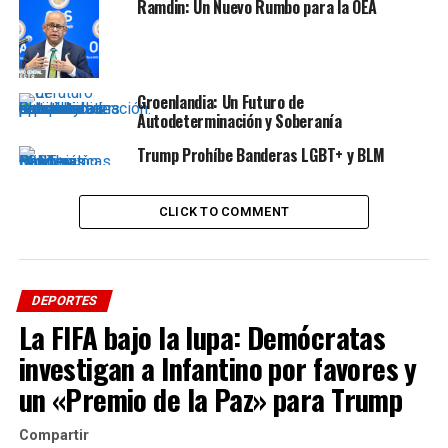
Ramdin: Un Nuevo Rumbo para la OEA
Una celebración acorde al torneo que se marcó, con
emoción y el toque histórico que la convierte en la
nueva campeona local después de 44 años sin un triunfo
en manos de una australiana:
Chris O’Neill en 1978 fue
Groenlandia: Un Futuro de
la última en alcanzar la gloria en el Slam oceánico.
Autodeterminación y Soberanía
Trump Prohíbe Banderas LGBT+ y BLM
Visita nuestras Redes Sociales
Facebook: @diarioelliberal
CLICK TO COMMENT
Instagram: @diarioelliberal
Twitter: @webelliberal
DEPORTES
La FIFA bajo la lupa: Demócratas
investigan a Infantino por favores y
ADVERTISEMENT
Tiktok: @diarioelliberal
un «Premio de la Paz» para Trump
Si te interesa saber más sobre este y otros temas
Compartir
visita
Diario El Liberal
y agrégalo a tu lista de favoritos.