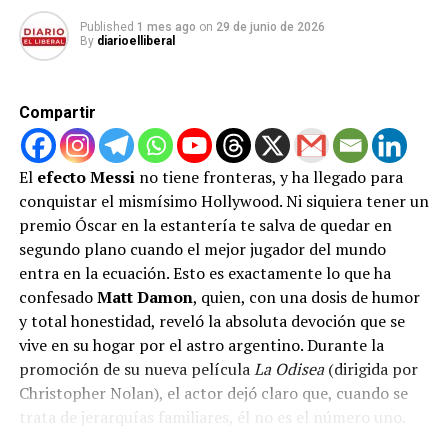
artículo 27 del Código Disciplinario, dejando la sanción
Published
1 mes ago
on
29 de junio de 2026
«en suspenso» bajo un período de prueba de un año. Sin
By
diarioelliberal
embargo, omitieron explicar las razones jurídicas de
este trato preferencial, abriendo una enorme brecha de
desigualdad competitiva en el torneo deportivo más
Compartir
importante del planeta.
Furia en Europa y un peligroso
El
efecto Messi
no tiene fronteras, y ha llegado para
conquistar el mismísimo Hollywood. Ni siquiera tener un
precedente
premio Óscar en la estantería te salva de quedar en
segundo plano cuando el mejor jugador del mundo
La indignación en el viejo continente no se ha hecho
entra en la ecuación. Esto es exactamente lo que ha
esperar. La Real Federación Belga de Fútbol emitió un
confesado
Matt Damon
, quien, con una dosis de humor
comunicado oficial expresando su absoluto «asombro» y
y total honestidad, reveló la absoluta devoción que se
denunciando que la FIFA actuó en abierta contradicción
vive en su hogar por el astro argentino. Durante la
con sus propios estatutos y las directrices entregadas a
promoción de su nueva película
La Odisea
(dirigida por
las selecciones. Los asesores legales de Bélgica ya se
Christopher Nolan), el actor dejó claro que, cuando se
encuentran investigando todas las vías jurídicas
trata de jerarquías familiares, él no es el número uno.
posibles para impugnar esta insólita habilitación,
catalogando el hecho como un atropello a la equidad