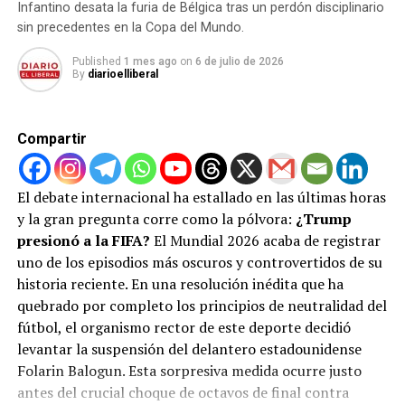
Infantino desata la furia de Bélgica tras un perdón disciplinario
Las Vegas hacia el Centro Kennedy, un recinto bajo
sin precedentes en la Copa del Mundo.
la administración de aliados políticos del
expresidente.
Published
1 mes ago
on
6 de julio de 2026
By
diarioelliberal
Intervención directa en el juego:
Una llamada
telefónica personal entre Trump e Infantino que
habría logrado revertir la suspensión del delantero
Compartir
estadounidense Folarin Balogun en pleno torneo.
Galardones a la medida:
La misteriosa creación
El debate internacional ha estallado en las últimas horas
de un inédito «Premio de la Paz» por parte de la
y la gran pregunta corre como la pólvora:
¿Trump
FIFA, diseñado exclusivamente para ser entregado
presionó a la FIFA?
El Mundial 2026 acaba de registrar
a Trump.
uno de los episodios más oscuros y controvertidos de su
Para garantizar que no se altere la evidencia, el
historia reciente. En una resolución inédita que ha
Congreso exigió la preservación inmediata de todas las
quebrado por completo los principios de neutralidad del
conversaciones, llamadas y registros digitales,
fútbol, el organismo rector de este deporte decidió
incluyendo chats de mensajería encriptada en
levantar la suspensión del delantero estadounidense
plataformas como Signal, WhatsApp y Telegram. La
Folarin Balogun. Esta sorpresiva medida ocurre justo
polémica escala rápidamente y pone en tela de juicio la
antes del crucial choque de octavos de final contra