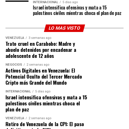
ocasiones sus experiencias viviendo la intensidad de la
INTERNACIONAL
5 días ago
bombonera con Boca Juniors, pero este Mundial ha
Israel intensifica ofensivas y mata a 15
palestinos civiles mientras choca el plan de paz
llevado la fiebre familiar a otro nivel.
Aunque Damon
bromeó diciendo que «apoyaba a
LO MAS VISTO
Colombia» en ese partido en particular solo por respeto
VENEZUELA
3 semanas ago
a Leguizamo, reafirmó que su corazón (y el de su hogar)
Trato cruel en Carabobo: Madre y
le pertenece a la Scaloneta:
«Argentina es mi equipo»
.
abuelo detenidos por encadenar a
adolescente de 12 años
Un ícono que trasciende el deporte
NEGOCIOS
2 semanas ago
Activos Digitales en Venezuela: El
A sus 39 años, el impacto del
efecto Messi
ya no se
Potencial Oculto del Tercer Mercado
mide solo en balones de oro o estadísticas; se mide en el
Cripto más Grande del Mundo
impacto cultural global. Que una de las figuras más
INTERNACIONAL
5 días ago
rentables y respetadas del cine de EE. UU. acepte con
Israel intensifica ofensivas y mata a 15
orgullo que es el «segundo» en su hogar demuestra que
palestinos civiles mientras choca el
la Messimanía es un fenómeno sociológico. Matt Damon
plan de paz
puede ser el héroe de la gran pantalla, pero en su propia
VENEZUELA
2 semanas ago
casa, el trono le pertenece indiscutiblemente a Lionel
Retiro de Venezuela de la CPI: El paso
Messi.