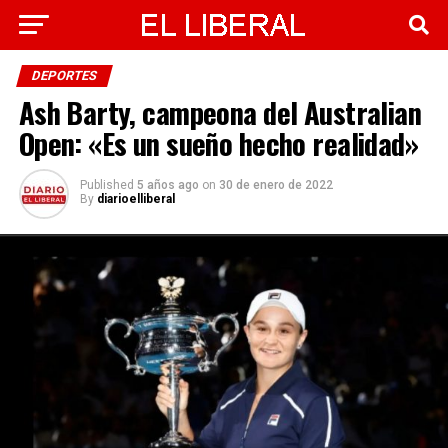
DEPORTES
Ash Barty, campeona del Australian
Open: «Es un sueño hecho realidad»
Published
5 años ago
on
30 de enero de 2022
By
diarioelliberal