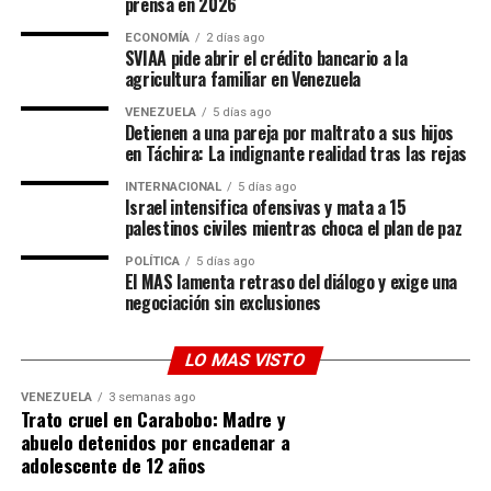
prensa en 2026
norteamericano, quienes ya habían estado bajo la lupa
Una conexión que nace en el corazón de
tras la creación de un polémico «Premio de la Paz»
ECONOMÍA
2 días ago
SVIAA pide abrir el crédito bancario a la
otorgado a Trump en 2025. El planeta fútbol hoy se
Salta
agricultura familiar en Venezuela
pregunta si las canchas se rigen por el balón o por la
diplomacia del poder.
VENEZUELA
5 días ago
Para entender esta pasión futbolera hay que mirar hacia
Detienen a una pareja por maltrato a sus hijos
las raíces de su esposa,
Luciana Barroso
, nacida en
en Táchira: La indignante realidad tras las rejas
Salta, Argentina. Ella ha sido la encargada de introducir
INTERNACIONAL
5 días ago
al actor de
Good Will Hunting
en la vibrante cultura del
Israel intensifica ofensivas y mata a 15
palestinos civiles mientras choca el plan de paz
fútbol sudamericano. Damon ya ha compartido en otras
ocasiones sus experiencias viviendo la intensidad de la
POLÍTICA
5 días ago
bombonera con Boca Juniors, pero este Mundial ha
El MAS lamenta retraso del diálogo y exige una
negociación sin exclusiones
llevado la fiebre familiar a otro nivel.
Aunque Damon
bromeó diciendo que «apoyaba a
LO MAS VISTO
Colombia» en ese partido en particular solo por respeto
VENEZUELA
3 semanas ago
a Leguizamo, reafirmó que su corazón (y el de su hogar)
Trato cruel en Carabobo: Madre y
le pertenece a la Scaloneta:
«Argentina es mi equipo»
.
abuelo detenidos por encadenar a
adolescente de 12 años
Un ícono que trasciende el deporte