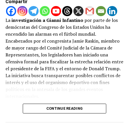
Compartir
ADVERTISEMENT
La
investigación a Gianni Infantino
por parte de los
demócratas del Congreso de los Estados Unidos ha
encendido las alarmas en el fútbol mundial.
Encabezados por el congresista Jamie Raskin, miembro
de mayor rango del Comité Judicial de la Cámara de
Representantes, los legisladores han iniciado una
ofensiva formal para fiscalizar la estrecha relación entre
el presidente de la FIFA y el entorno de Donald Trump.
La iniciativa busca transparentar posibles conflictos de
interés y el uso del organismo deportivo con fines
políticos en la antesala de los grandes eventos
internacionales.
Con este triunfo, Real Madrid logra garantizar que
seguirá siendo el líder absoluto de la competencia en
El comité ha solicitado formalmente que Infantino
CONTINUE READING
estas 4 primeras jornadas. Atlético de Madrid y FC
comparezca en persona y entregue un expediente
Barcelona se vislumbran como los “perseguidores” del
completo con registros de visitas, comunicaciones y
conjunto blanco en este inicio de liga.