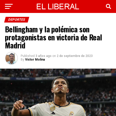
DEPORTES
Bellingham y la polémica son
protagonistas en victoria de Real
Madrid
Published
3 años ago
on
2 de septiembre de 2023
By
Victor Molina