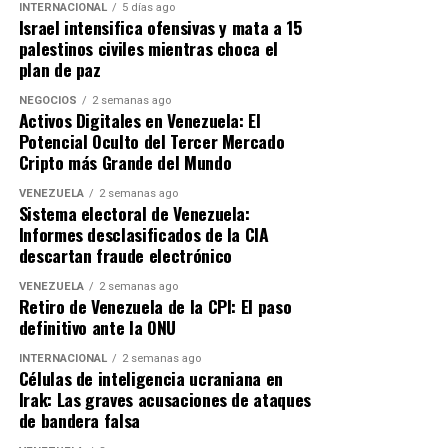
INTERNACIONAL
5 días ago
Israel intensifica ofensivas y mata a 15
A sus 39 años, el impacto del
efecto Messi
ya no se
palestinos civiles mientras choca el
mide solo en balones de oro o estadísticas; se mide en el
plan de paz
impacto cultural global. Que una de las figuras más
NEGOCIOS
2 semanas ago
rentables y respetadas del cine de EE. UU. acepte con
Activos Digitales en Venezuela: El
orgullo que es el «segundo» en su hogar demuestra que
Potencial Oculto del Tercer Mercado
la Messimanía es un fenómeno sociológico. Matt Damon
Cripto más Grande del Mundo
puede ser el héroe de la gran pantalla, pero en su propia
VENEZUELA
2 semanas ago
casa, el trono le pertenece indiscutiblemente a Lionel
Sistema electoral de Venezuela:
Messi.
Informes desclasificados de la CIA
descartan fraude electrónico
VENEZUELA
2 semanas ago
Retiro de Venezuela de la CPI: El paso
definitivo ante la ONU
INTERNACIONAL
2 semanas ago
Células de inteligencia ucraniana en
Irak: Las graves acusaciones de ataques
de bandera falsa