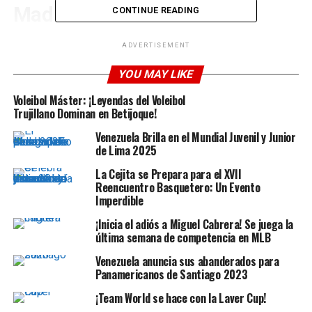
Madrid
CONTINUE READING
El goleador del campeonato en este momento es Jude
ADVERTISEMENT
Bellingham, el inglés ha logrado meter 5 goles en
YOU MAY LIKE
apenas 4 jornadas del campeonato, pero hubo que
sudarla mucho más de lo que se esperaba.
Voleibol Máster: ¡Leyendas del Voleibol
Trujillano Dominan en Betijoque!
Venezuela Brilla en el Mundial Juvenil y Junior
de Lima 2025
La Cejita se Prepara para el XVII
Reencuentro Basquetero: Un Evento
Imperdible
¡Inicia el adiós a Miguel Cabrera! Se juega la
última semana de competencia en MLB
Venezuela anuncia sus abanderados para
Panamericanos de Santiago 2023
Borja Mayoral, canterano del club blanco, fue quien
¡Team World se hace con la Laver Cup!
adelantó el marcador del Getafe, al minuto 10´ del