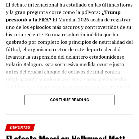
DON'T MISS
Galardones a la medida:
La misteriosa creación
El debate internacional ha estallado en las últimas horas
¡RONALD ACUÑA YA ESTÁ EN LA HISTORIA DE MLB!
de un inédito «Premio de la Paz» por parte de la
y la gran pregunta corre como la pólvora:
¿Trump
FIFA, diseñado exclusivamente para ser entregado
presionó a la FIFA?
El Mundial 2026 acaba de registrar
a Trump.
uno de los episodios más oscuros y controvertidos de su
historia reciente. En una resolución inédita que ha
Para garantizar que no se altere la evidencia, el
quebrado por completo los principios de neutralidad del
Congreso exigió la preservación inmediata de todas las
fútbol, el organismo rector de este deporte decidió
conversaciones, llamadas y registros digitales,
levantar la suspensión del delantero estadounidense
incluyendo chats de mensajería encriptada en
Folarin Balogun. Esta sorpresiva medida ocurre justo
plataformas como Signal, WhatsApp y Telegram. La
antes del crucial choque de octavos de final contra
polémica escala rápidamente y pone en tela de juicio la
Bélgica, confirmando un secreto a voces que ha hecho
neutralidad ética del máximo rector del fútbol global así
temblar los cimientos institucionales: una intervención
como el mal arbitraje en la final del mundial a favor de
política directa desde los despachos de la Casa Blanca.
España.
CONTINUE READING
Fuentes periodísticas de prestigio global como
The New
York Times
,
El País
de España y la agencia
Associated
Press
confirmaron de forma unánime que el presidente
DEPORTES
Donald Trump realizó una llamada telefónica personal
El efecto Messi en Hollywood Matt
al mandatario de la FIFA, Gianni Infantino. ¿El objetivo?