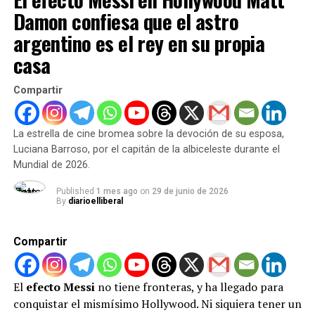
Exigir una revisión exprés de la tarjeta roja directa que
Damon confiesa que el astro
Balogun recibió durante el partido de dieciseisavos de
argentino es el rey en su propia
final frente a Bosnia y Herzegovina, tras una dura
casa
infracción revisada por el VAR sobre el tobillo del
defensor Tarik Muharemovic. Aunque el reglamento
Compartir
dictaba de forma estricta una fecha automática de
suspensión, las reglas parecieron disolverse ante el peso
del poder político.
La estrella de cine bromea sobre la devoción de su esposa,
Luciana Barroso, por el capitán de la albiceleste durante el
La FIFA justificó la polémica medida amparándose en el
Mundial de 2026.
artículo 27 del Código Disciplinario, dejando la sanción
Published
1 mes ago
on
29 de junio de 2026
«en suspenso» bajo un período de prueba de un año. Sin
By
diarioelliberal
embargo, omitieron explicar las razones jurídicas de
este trato preferencial, abriendo una enorme brecha de
Compartir
desigualdad competitiva en el torneo deportivo más
importante del planeta.
El
efecto Messi
no tiene fronteras, y ha llegado para
Furia en Europa y un peligroso
conquistar el mismísimo Hollywood. Ni siquiera tener un