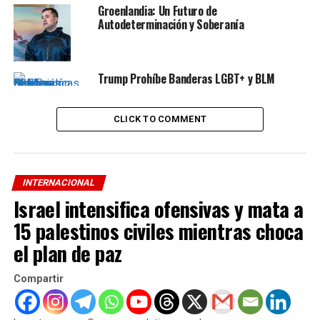
Instagram: @diarioelliberal
Groenlandia: Un Futuro de
Autodeterminación y Soberanía
Twitter: @webelliberal
Trump Prohíbe Banderas LGBT+ y BLM
ADVERTISEMENT
Tiktok: @diarioelliberal
CLICK TO COMMENT
Si te interesa saber más sobre este y otros temas
visita
Diario El Liberal
y agrégalo a tu lista de favoritos.
INTERNACIONAL
RELATED TOPICS:
DESTACADOS
INTERNACIONAL
Israel intensifica ofensivas y mata a
UP NEXT
15 palestinos civiles mientras choca
Trump denuncia que será arrestado
el plan de paz
DON'T MISS
Bukele Vs El Chavismo
Compartir