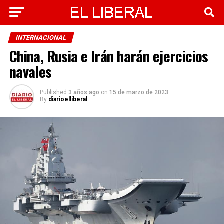
INTERNACIONAL
China, Rusia e Irán harán ejercicios
navales
Published
3 años ago
on
15 de marzo de 2023
By
diarioelliberal