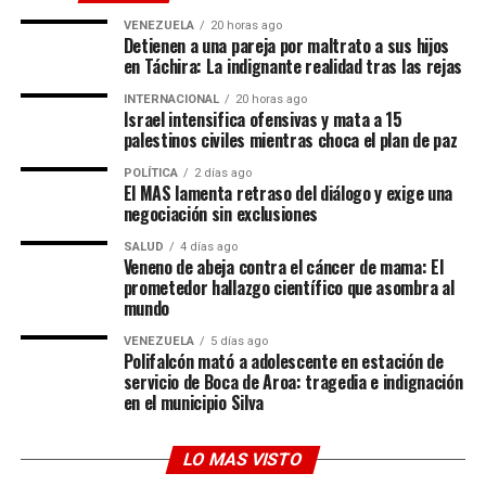
El ataque contra el buque iraní marca un punto de
inflexión peligroso en la expansión del conflicto hacia
VENEZUELA
20 horas ago
Detienen a una pareja por maltrato a sus hijos
rutas marítimas de vital importancia comercial. Lejos de
en Táchira: La indignante realidad tras las rejas
ceder ante la presión o modificar su postura logística,
INTERNACIONAL
20 horas ago
Teherán ha preferido blindar sus acuerdos bilaterales.
Israel intensifica ofensivas y mata a 15
Para gestionar las implicaciones de este incidente, los
palestinos civiles mientras choca el plan de paz
Ministerios de Defensa de Rusia e Irán han establecido
POLÍTICA
2 días ago
un canal de contacto directo. Ambas naciones se
El MAS lamenta retraso del diálogo y exige una
encuentran coordinando estrechamente la respuesta
negociación sin exclusiones
táctica y diplomática ante esta incursión armada.
SALUD
4 días ago
Veneno de abeja contra el cáncer de mama: El
El
estrecho de Ormuz
es considerado el cuello de
prometedor hallazgo científico que asombra al
mundo
botella energético más crítico del mundo, por donde
transita una porción masiva del petróleo y gas global.
VENEZUELA
5 días ago
Polifalcón mató a adolescente en estación de
Garantizar un tránsito privilegiado a la flota rusa no
servicio de Boca de Aroa: tragedia e indignación
solo protege los intereses económicos de Moscú, sino
en el municipio Silva
que reafirma el control geostratégico de Irán sobre esta
arteria marítima clave.
LO MAS VISTO