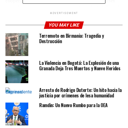
cooperación práctica entre las armadas de los países
participantes para demostrar su voluntad y habilidad de
salvaguardar conjuntamente la seguridad marítima»,
ADVERTISEMENT
indica el texto.
YOU MAY LIKE
Asimismo, señala que los ejercicios «inyectarán energía
Terremoto en Birmania: Tragedia y
positiva a la estabilidad y la paz» de la región.
Destrucción
En 2022, los tres países realizaron ejercicios similares en
la misma zona, en los que se llevaron a cabo prácticas de
La Violencia en Bogotá: La Explosión de una
tiro de artillería contra objetivos navales, maniobras
Granada Deja Tres Muertos y Nueve Heridos
tácticas conjuntas y misiones de búsqueda y rescate en
alta mar.
Arresto de Rodrigo Duterte: Un hito hacia la
justicia por crímenes de lesa humanidad
ADVERTISEMENT
Ramdin: Un Nuevo Rumbo para la OEA
Visita nuestras Redes Sociales
Facebook: @diarioelliberal