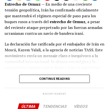
las fronteras ante la guerra de espionaje
Estrecho de Ormuz
— En medio de una creciente
contemporánea, sino que también amenaza con
tensión geopolítica, Irán ha confirmado oficialmente
redefinir las alianzas diplomáticas y las tensiones
que mantendrá el régimen especial de paso para los
militares en la zona. Irak, que durante años ha luchado
buques rusos a través del
estrecho de Ormuz
, a pesar
por consolidar su soberanía e institucionalidad, se
del reciente ataque perpetrado por las fuerzas armadas
encuentra ahora en la encrucijada de contener una
ucranianas contra un navío de bandera iraní.
interferencia externa inédita que busca utilizar su suelo
como un tablero de ajedrez para intereses ajenos. La
La declaración fue ratificada por el embajador de Irán en
comunidad internacional observa con cautela, a la
Moscú, Kazem Yalali, a la agencia de noticias TASS. Este
espera de cómo responderán los implicados ante
movimiento envía un mensaje claro e inequívoco a la
pruebas de semejante calibre.
comunidad internacional: la alianza estratégica y la
cooperación logística entre Rusia e Irán se mantienen
inquebrantables, incluso ante agresiones directas que
buscan desestabilizar la región.
CONTINUE READING
Coordinación militar de alto nivel y
ADVERTISEMENT
respuesta coordinada
ÚLTIMA
TENDENCIAS
VÍDEOS