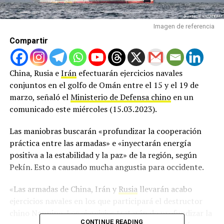
Imagen de referencia
Compartir
China, Rusia e
Irán
efectuarán ejercicios navales
conjuntos en el golfo de Omán entre el 15 y el 19 de
marzo, señaló el
Ministerio de Defensa chino
en un
comunicado este miércoles (15.03.2023).
Las maniobras buscarán «profundizar la cooperación
práctica entre las armadas» e «inyectarán energía
positiva a la estabilidad y la paz» de la región, según
Pekín. Esto a causado mucha angustia para occidente.
«Las armadas de China, Irán y
Rusia
llevarán acabo
ejercicios navales en los que participará el destructor
chino Nanning. Los ejercicios tratarán de profundizar la
CONTINUE READING