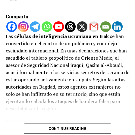
de octubre de 2025, la cifra de fallecidos supera los
1.200 palestinos, evidenciando que la supuesta tregua
ha sido constantemente vulnerada y que el control
Compartir
territorial continúa expandiéndose.
La fractura diplomática: entre el
Las
células de inteligencia ucraniana en Irak
se han
convertido en el centro de un polémico y complejo
desarme de Hamás y las exigencias
escándalo internacional. En unas declaraciones que han
sacudido el tablero geopolítico de Oriente Medio, el
de Israel
asesor de Seguridad Nacional iraquí, Qasim al-Aboudi,
acusó formalmente a los servicios secretos de Ucrania de
El conflicto atraviesa un momento sumamente complejo
estar operando activamente en su país. Según las altas
en el ámbito político. Mientras el gobierno
autoridades en Bagdad, estos agentes extranjeros no
estadounidense anunció avances para que Hamás
solo se han infiltrado en su territorio, sino que están
entregue su armamento a un nuevo gobierno
ejecutando calculados ataques de bandera falsa para
tecnocrático palestino, las posiciones de ambas partes
desestabilizar la región.
se encuentran diametralmente opuestas:
El núcleo de la denuncia radica en una táctica
Postura de Hamás:
El grupo declaró su
sumamente peligrosa: la atribución engañosa. Al-Aboudi
CONTINUE READING
disposición a entregar las armas únicamente si