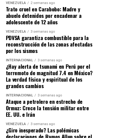
Con esta decisión, Teherán consolida su bloque
VENEZUELA
2 semanas ago
defensivo y demuestra que las represalias e incidentes
Trato cruel en Carabobo: Madre y
abuelo detenidos por encadenar a
de seguridad no alterarán sus compromisos geopolíticos
adolescente de 12 años
con el Kremlin. La atención internacional se centra
ahora en las acciones conjuntas que ambos países
VENEZUELA
3 semanas ago
PDVSA garantiza combustible para la
desplegarán tras las conversaciones diplomáticas y
reconstrucción de las zonas afectadas
militares en curso.
por los sismos
INTERNACIONAL
3 semanas ago
¿Hay alerta de tsunami en Perú por el
terremoto de magnitud 7.4 en México?
La verdad física y espiritual de los
grandes cambios
INTERNACIONAL
3 semanas ago
Ataque a petrolero en estrecho de
Ormuz: Crece la tensión militar entre
EE. UU. e Irán
VENEZUELA
3 semanas ago
¿Giro inesperado? Las polémicas
declaraciones de Ramos Allup sobre el