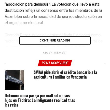
“asociación para delinquir”. La votación que llevó a esta
destitución refleja un consenso entre los miembros de la
Asamblea sobre la necesidad de una reestructuración en
el organismo electoral.
Conrado Pérez, quien ha desempeñado funciones como 
CONTINUE READING
rector suplente desde agosto de 2023 y ha sido parte de 
la Junta Electoral nacional, asume ahora un papel 
fundamental en un momento crítico para el país. Su 
ADVERTISEMENT
experiencia en materia electoral lo convierte en un 
YOU MAY LIKE
candidato idóneo para enfrentar los retos que se 
SVIAA pide abrir el crédito bancario a la
presentan. La confianza en el sistema electoral ha sido un 
agricultura familiar en Venezuela
tema delicado en Venezuela, y su nombramiento podría 
ser visto como una oportunidad para iniciar un proceso de 
recuperación y legitimación.
Detienen a una pareja por maltrato a sus
hijos en Táchira: La indignante realidad tras
El presidente del Parlamento, Jorge Rodríguez, ha 
las rejas
solicitado al Ministerio Público que inicie una 