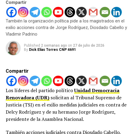
Compartir
ADVERTISEMENT
“La transición es un proceso que está en desarrollo y el
También la organización política pide a los magistrados en el
gobierno no se ha pronunciado expresamente sobre
exilio acciones contra de Jorge Rodríguez, Diosdado Cabello y
esto sino sobre un conjunto de cambios”, indicó.
Vladimir Padrino
El dirigente del MAS insistió en que la negociación debe
Published
2 semanas ago
on
27 de julio de 2026
dar cabida a todos los sectores de la sociedad
By
Dick Elías Torres CNP 4691
venezolana.
Mujica propuso mesas de trabajo para atender la
Compartir
situación social, las consecuencias del doble terremoto,
la agenda institucional —incluida la liberación de los
Los líderes del partido político
Unidad Democracia
presos políticos— y la reinstitucionalización del Estado.
Renovadora (UDR)
solicitan al Tribunal Supremo de
Justicia (TSJ) en el exilio medidas judiciales en contra de
Precisó que este último punto debería abarcar la
Delcy Rodríguez y de su hermano Jorge Rodríguez,
designación de nuevas autoridades del Consejo Nacional
presidente de la Asamblea Nacional.
Electoral, el Tribunal Supremo de Justicia y los demás
poderes públicos, en estricto apego a la Constitución
También acciones judiciales contra Diosdado Cabello,