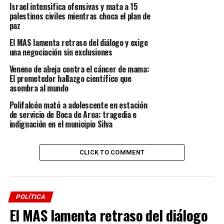
Israel intensifica ofensivas y mata a 15
investigación exhaustiva sobre las acciones de Delpino 
palestinos civiles mientras choca el plan de
durante su mandato, subrayando así la gravedad de las 
paz
acusaciones que pesan sobre él. Delpino no solo dejó su 
El MAS lamenta retraso del diálogo y exige
cargo, sino que también abandonó el país, lo que añade un 
una negociación sin exclusiones
nivel adicional de complejidad a esta situación.
Veneno de abeja contra el cáncer de mama:
El prometedor hallazgo científico que
Pérez
 tendrá la responsabilidad de liderar el Consejo 
asombra al mundo
Nacional Electoral 
 (CNE) 
en un ambiente político tenso y 
Polifalcón mató a adolescente en estación
polarizado. La expectativa es que con su liderazgo se 
de servicio de Boca de Aroa: tragedia e
logre restablecer la confianza ciudadana en las 
indignación en el municipio Silva
instituciones electorales y se garantice la transparencia en 
futuros procesos electorales. Este cambio podría marcar 
CLICK TO COMMENT
el inicio de una nueva etapa en la política venezolana.
RELATED TOPICS:
DESTACADOS
UP NEXT
POLÍTICA
Rescatando la Educación en Venezuela: Un Llamado a la
El MAS lamenta retraso del diálogo
Acción