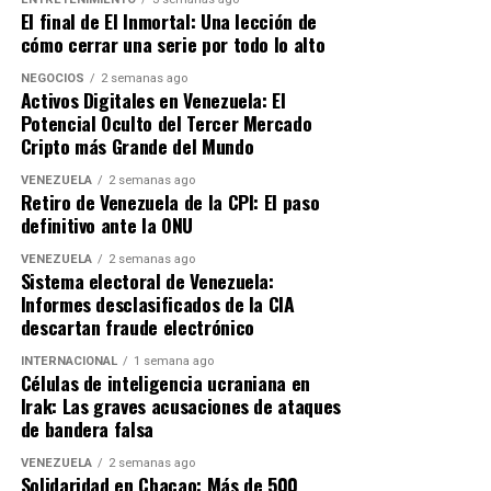
“Devolver las tarjetas por decreto es un analgésico
El final de El Inmortal: Una lección de
temporal; la propuesta PASO es la cura definitiva”,
cómo cerrar una serie por todo lo alto
sostiene el dirigente político.
NEGOCIOS
2 semanas ago
Activos Digitales en Venezuela: El
Potencial Oculto del Tercer Mercado
ADVERTISEMENT
Cripto más Grande del Mundo
VENEZUELA
2 semanas ago
Retiro de Venezuela de la CPI: El paso
definitivo ante la ONU
VENEZUELA
2 semanas ago
Sistema electoral de Venezuela:
Informes desclasificados de la CIA
descartan fraude electrónico
INTERNACIONAL
1 semana ago
Células de inteligencia ucraniana en
Irak: Las graves acusaciones de ataques
de bandera falsa
VENEZUELA
2 semanas ago
Solidaridad en Chacao: Más de 500