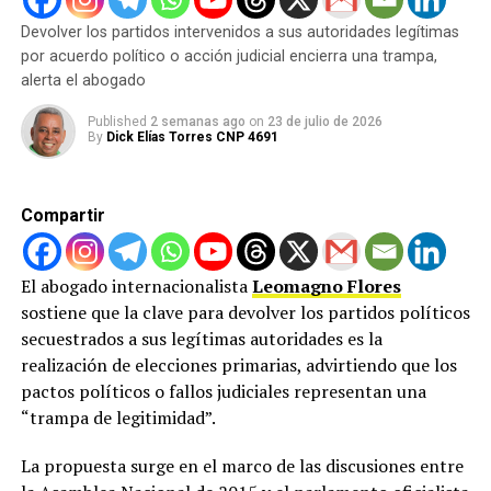
Devolver los partidos intervenidos a sus autoridades legítimas
ADVERTISEMENT
por acuerdo político o acción judicial encierra una trampa,
Prohibición de enajenar y gravar bienes nacionales
alerta el abogado
e internacionales.
Embargo preventivo de cuentas y activos.
Published
2 semanas ago
on
23 de julio de 2026
By
Dick Elías Torres CNP 4691
Prohibición de salida del país y oficiar a migración
e Interpol.
Compartir
Solicitud de alerta roja a Interpol.
Congelamiento de activos ante OFAC, UE, Reino
El abogado internacionalista
Leomagno Flores
Unido y Canadá.
sostiene que la clave para devolver los partidos políticos
La vicepresidenta de UDR indicó que la solicitud judicial
secuestrados a sus legítimas autoridades es la
se fundamenta en las denuncias en contra del régimen
realización de elecciones primarias, advirtiendo que los
entre ellas “saqueo sistemático del patrimonio público
pactos políticos o fallos judiciales representan una
mediante peculado, legitimación de capitales y
“trampa de legitimidad”.
delincuencia organizada”.
La propuesta surge en el marco de las discusiones entre
La abogada dijo que estas medidas son para “garantizar