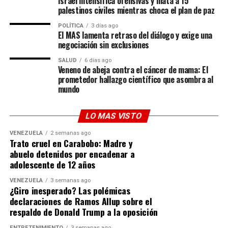
Israel intensifica ofensivas y mata a 15
palestinos civiles mientras choca el plan de paz
ADVERTISEMENT
POLÍTICA
3 días ago
“En primer lugar, inseguridad jurídica: lo que hoy se
El MAS lamenta retraso del diálogo y exige una
devuelve por una contra sentencia, mañana se puede
negociación sin exclusiones
expropiar por otra”.
SALUD
6 días ago
Veneno de abeja contra el cáncer de mama: El
“Falta de respaldo popular: las directivas partidistas
prometedor hallazgo científico que asombra al
mundo
recibirán las organizaciones mediante negociaciones a
puerta cerrada y no por el apoyo de sus bases”.
LO MAS VISTO
Frente al atajo jurídico o un acuerdo tutelado, Flores
VENEZUELA
2 semanas ago
plantea que la clave es celebrar elecciones Primarias
Trato cruel en Carabobo: Madre y
Abiertas, Simultáneas y Obligatorias (PASO) para todas
abuelo detenidos por encadenar a
las organizaciones intervenidas.
adolescente de 12 años
VENEZUELA
3 semanas ago
“No es un juez ni una comisión parlamentaria en el
¿Giro inesperado? Las polémicas
exilio los que deciden el liderazgo legítimo de un
declaraciones de Ramos Allup sobre el
partido; son sus militantes a través del voto directo”.
respaldo de Donald Trump a la oposición
ENTRETENIMIENTO
3 semanas ago