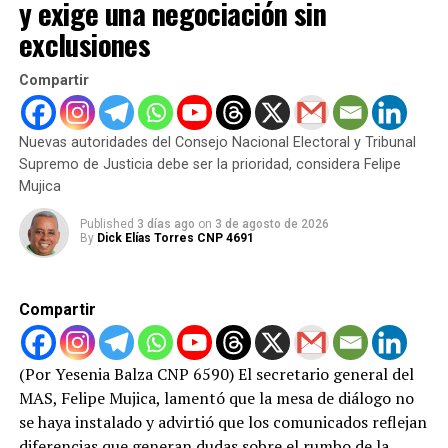
y exige una negociación sin
DON'T MISS
Aprehenden a Hombre por Intento de Incendio a su
exclusiones
Expareja
Compartir
Nuevas autoridades del Consejo Nacional Electoral y Tribunal
Supremo de Justicia debe ser la prioridad, considera Felipe
Mujica
Published
3 días ago
on
3 de agosto de 2026
By
Dick Elías Torres CNP 4691
Compartir
(Por Yesenia Balza CNP 6590) El secretario general del
MAS, Felipe Mujica, lamentó que la mesa de diálogo no
se haya instalado y advirtió que los comunicados reflejan
diferencias que generan dudas sobre el rumbo de la