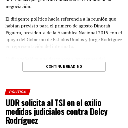
negociación.
El dirigente político hacía referencia a la reunión que
habían previsto para el primero de agosto Dinorah
Figuera, presidenta de la Asamblea Nacional 2015 con el
apoyo del Gobierno de Estados Unidos y Jorge Rodríguez
en representación del interinato.
Mujica señaló que se desconocen las razones del
desencuentro y contabilizó 18 intentos de negociación
CONTINUE READING
entre el gobierno y la oposición, sin acuerdos.
“Ojalá que esta vez prevalezca la voluntad de alcanzar
acuerdos”, confió Mujica.
POLÍTICA
UDR solicita al TSJ en el exilio
Comentó que mientras el gobierno habla de un diálogo
medidas judiciales contra Delcy
con un sector de la oposición, el otro documento
Rodríguez
plantea que el objetivo es avanzar hacia una transición.