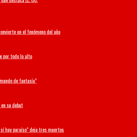
o que destaca EE. UU.
convierte en el fenómeno del año
e por todo lo alto
n mundo de fantasía”
 en su debut
 sí hay paraíso” deja tres muertos