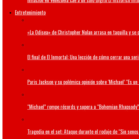
Inflación en Venezuela cae a un solo dígito El histórico hit
Entretenimiento
«La Odisea» de Christopher Nolan arrasa en taquilla y se 
El final de El Inmortal: Una lección de cómo cerrar una seri
Paris Jackson y su polémica opinión sobre ‘Michael’ “Es u
“Michael” rompe récords y supera a “Bohemian Rhapsody”
Tragedia en el set: Ataque durante el rodaje de “Sin senos