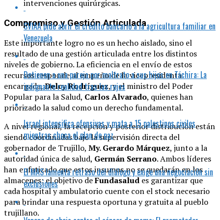
intervenciones quirúrgicas.
Compromiso y Gestión Articulada
SVIAA pide abrir el crédito bancario a la agricultura familiar en
Venezuela
Este importante logro no es un hecho aislado, sino el
resultado de una gestión articulada entre los distintos
niveles de gobierno. La eficiencia en el envío de estos
Detienen a una pareja por maltrato a sus hijos en Táchira: La
recursos responde al empeño de la vicepresidenta
indignante realidad tras las rejas
encargada,
Delcy Rodríguez
, y el ministro del Poder
Popular para la Salud,
Carlos Alvarado
, quienes han
priorizado la salud como un derecho fundamental.
Israel intensifica ofensivas y mata a 15 palestinos civiles
A nivel regional, la recepción y posterior distribución están
mientras choca el plan de paz
siendo coordinadas bajo la supervisión directa del
gobernador de Trujillo,
My. Gerardo Márquez
, junto a la
autoridad única de salud,
Germán Serrano
. Ambos líderes
han enfatizado que estos insumos no se quedarán en los
El MAS lamenta retraso del diálogo y exige una negociación sin
almacenes; el objetivo de
Fundasalud
es garantizar que
exclusiones
cada hospital y ambulatorio cuente con el stock necesario
para brindar una respuesta oportuna y gratuita al pueblo
trujillano.