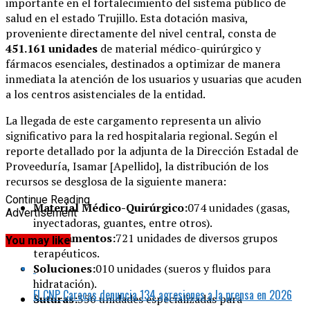
importante en el fortalecimiento del sistema público de
salud en el estado Trujillo. Esta dotación masiva,
proveniente directamente del nivel central, consta de
451.161 unidades
de material médico-quirúrgico y
fármacos esenciales, destinados a optimizar de manera
inmediata la atención de los usuarios y usuarias que acuden
a los centros asistenciales de la entidad.
La llegada de este cargamento representa un alivio
significativo para la red hospitalaria regional. Según el
reporte detallado por la adjunta de la Dirección Estadal de
Proveeduría, Isamar [Apellido], la distribución de los
recursos se desglosa de la siguiente manera:
Continue Reading
Material Médico-Quirúrgico:
074 unidades (gasas,
Advertisement
inyectadoras, guantes, entre otros).
Medicamentos:
721 unidades de diversos grupos
You may like
terapéuticos.
Soluciones:
010 unidades (sueros y fluidos para
hidratación).
El CNP Caracas denuncia 134 agresiones a la prensa en 2026
Suturas:
356 unidades especializadas para