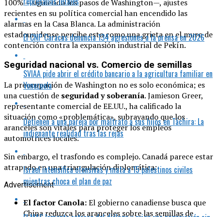
represalias letales
100% —siguiendo los pasos de Washington—, ajustes
recientes en su política comercial han encendido las
alarmas en la Casa Blanca. La administración
estadounidense percibe esto como una grieta en el muro de
El CNP Caracas denuncia 134 agresiones a la prensa en 2026
contención contra la expansión industrial de Pekín.
Seguridad nacional vs. Comercio de semillas
SVIAA pide abrir el crédito bancario a la agricultura familiar en
Venezuela
La preocupación de Washington no es solo económica; es
una cuestión de
seguridad y soberanía
. Jamieson Greer,
representante comercial de EE.UU., ha calificado la
situación como «problemática», subrayando que los
Detienen a una pareja por maltrato a sus hijos en Táchira: La
aranceles son vitales para proteger los empleos
indignante realidad tras las rejas
automotrices locales.
Sin embargo, el trasfondo es complejo. Canadá parece estar
atrapado en una triangulación diplomática:
Israel intensifica ofensivas y mata a 15 palestinos civiles
mientras choca el plan de paz
Advertisement
El factor Canola:
El gobierno canadiense busca que
China reduzca los aranceles sobre las semillas de