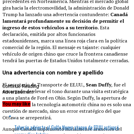
precedentes en Norteamérica. Mientras el mercado global
gira hacia la electromovilidad, la administración de Donald
Trump ha lanzado una advertencia contundente:
Canadá
lamentará profundamente su decisión de permitir el
ingreso de estos vehículos a su territorio.
Esta
declaración, emitida por altos funcionarios
estadounidenses, marca una línea roja clara en la política
comercial de la región. El mensaje es tajante: cualquier
vehículo de origen chino que cruce la frontera canadiense
tendrá las puertas de Estados Unidos totalmente cerradas.
Una advertencia con nombre y apellido
El secretario de Transporte de EE.UU.,
Sean Duffy
, fue el
Continue Reading
encargado de elevar el tono durante una visita estratégica
Advertisement
a una planta de Ford en Ohio. Según Duffy, la apertura de
You may like
Canadá hacia la tecnología automotriz china no es solo una
cuestión de mercado, sino un error estratégico del que
Ottawa se arrepentirá.
Teherán advierte al Golfo Nuevo ataque de EEUU activará
Aunque Canadá implementó inicialmente aranceles del