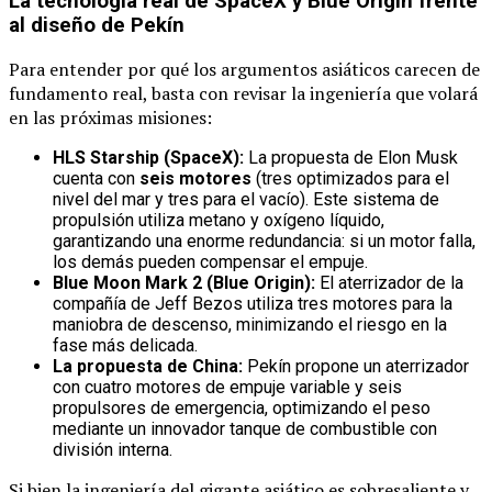
La tecnología real de SpaceX y Blue Origin frente
al diseño de Pekín
Para entender por qué los argumentos asiáticos carecen de
fundamento real, basta con revisar la ingeniería que volará
en las próximas misiones:
HLS Starship (SpaceX):
La propuesta de Elon Musk
cuenta con
seis motores
(tres optimizados para el
nivel del mar y tres para el vacío). Este sistema de
propulsión utiliza metano y oxígeno líquido,
garantizando una enorme redundancia: si un motor falla,
los demás pueden compensar el empuje.
Blue Moon Mark 2 (Blue Origin):
El aterrizador de la
compañía de Jeff Bezos utiliza tres motores para la
maniobra de descenso, minimizando el riesgo en la
fase más delicada.
La propuesta de China:
Pekín propone un aterrizador
con cuatro motores de empuje variable y seis
propulsores de emergencia, optimizando el peso
mediante un innovador tanque de combustible con
división interna.
Si bien la ingeniería del gigante asiático es sobresaliente y