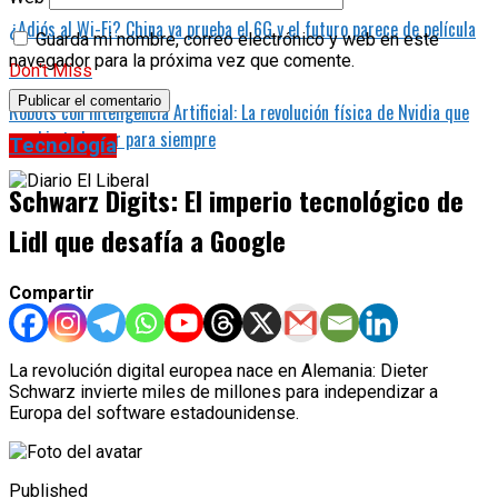
¿Adiós al Wi-Fi? China ya prueba el 6G y el futuro parece de película
Guarda mi nombre, correo electrónico y web en este
navegador para la próxima vez que comente.
Don't Miss
Robots con Inteligencia Artificial: La revolución física de Nvidia que
cambia tu hogar para siempre
Tecnología
Schwarz Digits: El imperio tecnológico de
Lidl que desafía a Google
Compartir
La revolución digital europea nace en Alemania: Dieter
Schwarz invierte miles de millones para independizar a
Europa del software estadounidense.
Published