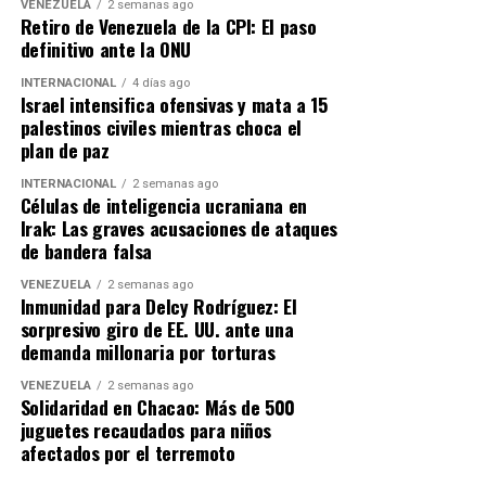
VENEZUELA
2 semanas ago
enfatizando que, hoy en día, Washington mantiene «una
Retiro de Venezuela de la CPI: El paso
muy buena relación con Venezuela», marcando un
definitivo ante la ONU
precedente definitivo en las dinámicas políticas de la
INTERNACIONAL
4 días ago
región.
Israel intensifica ofensivas y mata a 15
palestinos civiles mientras choca el
plan de paz
ADVERTISEMENT
INTERNACIONAL
2 semanas ago
Células de inteligencia ucraniana en
Irak: Las graves acusaciones de ataques
de bandera falsa
VENEZUELA
2 semanas ago
Inmunidad para Delcy Rodríguez: El
sorpresivo giro de EE. UU. ante una
demanda millonaria por torturas
VENEZUELA
2 semanas ago
Solidaridad en Chacao: Más de 500
juguetes recaudados para niños
afectados por el terremoto