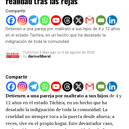
realidad tras las rejas
país:
Compartir
Sector Industrial y Privado:
Para coordinar
esfuerzos y optimizar el uso de fuentes de
generación propia.
Detienen a una pareja por maltrato a sus hijos de 4 y 12 años
en el estado Táchira, en un hecho que ha desatado la
Academia y Científicos:
Para aportar soluciones
indignación de toda la comunidad.
innovadoras y tecnología de vanguardia.
Published
4 días ago
on
4 de agosto de 2026
Poder Popular:
Para la vigilancia y el uso
By
diarioelliberal
consciente del recurso.
El Gobierno reafirma que, a pesar del impacto de las
Compartir
sanciones internacionales que han dificultado el
mantenimiento pleno, se están realizando
inversiones
estratégicas
en infraestructura para robustecer la
Detienen a una pareja por maltrato a sus hijos
de 4 y
generación a mediano y largo plazo.
12 años en el estado Táchira, en un hecho que ha
desatado la indignación de toda la comunidad. La
Tolerancia Cero a la Minería
crueldad no siempre toca a la puerta desde afuera; a
veces, vive en el propio hogar. Este devastador caso,
Digital Ilícita