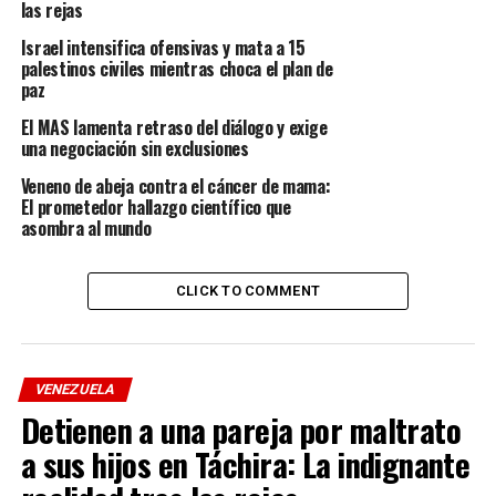
las rejas
Factores Climáticos:
Las persistentes altas
temperaturas han generado una presión
Israel intensifica ofensivas y mata a 15
palestinos civiles mientras choca el plan de
adicional sobre la red de distribución.
paz
Ante este escenario, el Ejecutivo ha desplegado a sus
El MAS lamenta retraso del diálogo y exige
equipos técnicos en todo el territorio para ejecutar
una negociación sin exclusiones
maniobras de estabilización. El objetivo es claro:
Veneno de abeja contra el cáncer de mama:
proteger el Sistema Eléctrico Nacional (SEN) y
El prometedor hallazgo científico que
garantizar la continuidad del servicio para todas las
asombra al mundo
familias venezolanas.
CLICK TO COMMENT
Hacia una Transformación
Integral del Sector
VENEZUELA
El corazón de la nueva estrategia es el
Plan de
Detienen a una pareja por maltrato
Recuperación y Transformación del SEN (PRTSEN)
.
A partir de este viernes, se iniciará una convocatoria
a sus hijos en Táchira: La indignante
nacional que busca integrar a todos los actores vivos del