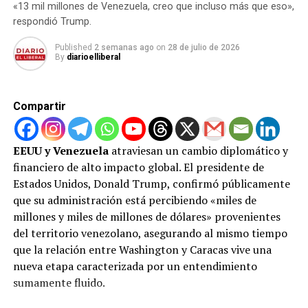
«13 mil millones de Venezuela, creo que incluso más que eso»,
recopilados en el sitio:
respondió Trump.
El efectivo de Polifalcón abordó al adolescente
Published
2 semanas ago
on
28 de julio de 2026
By
diarioelliberal
para exigirle que se retirara.
Tras la orden, presuntamente se produjo un
altercado en el que Ángel Gabriel habría golpeado
Compartir
al oficial en la región occipital utilizando un objeto
contundente.
EEUU y Venezuela
atraviesan un cambio diplomático y
Ante esta acción, el funcionario desenfundó su
financiero de alto impacto global. El presidente de
arma de reglamento y accionó el disparador contra
Estados Unidos, Donald Trump, confirmó públicamente
el joven.
que su administración está percibiendo «miles de
millones y miles de millones de dólares» provenientes
Ángel Gabriel fue auxilado de emergencia por un
del territorio venezolano, asegurando al mismo tiempo
ciudadano particular que lo trasladó a toda velocidad
que la relación entre Washington y Caracas vive una
hasta el Hospital Doctor Lino Arévalo de Tucacas. Sin
nueva etapa caracterizada por un entendimiento
embargo, a pesar de los esfuerzos médicos por salvarle
sumamente fluido.
la vida, las graves complicaciones derivadas de la herida
de proyectil provocaron su deceso poco después de su