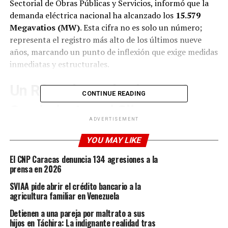
Sectorial de Obras Públicas y Servicios, informó que la
demanda eléctrica nacional ha alcanzado los
15.579
Megavatios (MW)
. Esta cifra no es solo un número;
representa el registro más alto de los últimos nueve
años, marcando un punto de inflexión que exige medidas
inmediatas y estructurales.
Un Récord Impulsado por el
CONTINUE READING
Crecimiento y el Clima
ADVERTISEMENT
Este incremento masivo en el consumo no es casualidad.
YOU MAY LIKE
Según el comunicado emitido por el ingeniero Juan José
Ramírez, este fenómeno responde a una combinación de
El CNP Caracas denuncia 134 agresiones a la
prensa en 2026
factores clave:
SVIAA pide abrir el crédito bancario a la
Crecimiento Económico Sostenido:
El
agricultura familiar en Venezuela
dinamismo de la actividad industrial y comercial
Detienen a una pareja por maltrato a sus
ha elevado las necesidades energéticas.
hijos en Táchira: La indignante realidad tras