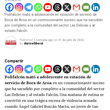
Delcy Rodríguez exige activación de autogeneración
de la rutina de dolor a la que sometía a los menores. Sin
eléctrica al sector privado ante pico de demanda
embargo, la gravedad del caso alcanza otro nivel de
alarma: Ruth Dayanara Ontiveros Núñez, de 35 años y
DON'T MISS
Polifalcón mató a adolescente en estación de servicio de
Justicia para Víctor Hugo Quero Navas: Ministerio
madre biológica de los niños, presenciaba los ataques de
Boca de Aroa en un conmocionante suceso que ha sacudido
Público ordena exhumación tras muerte en El Rodeo I
manera continua y permitía la barbarie sin intervenir
por completo a la comunidad del sector Las Delicias y al
para defenderlos.
estado Falcón.
Published
1 semana ago
on
31 de julio de 2026
El maltrato infantil
deja cicatrices físicas que sanan con
By
diarioelliberal
el tiempo, pero las heridas psicológicas provocadas por
el sometimiento y la negligencia materna requieren un
proceso profundo de recuperación. Afortunadamente,
Compartir
las autoridades actuaron a tiempo para frenar este ciclo
de abusos antes de que ocurriera una tragedia
irreversible.
Polifalcón mató a adolescente en estación de
servicio de Boca de Aroa
en un conmocionante suceso
Ambos arrestados quedaron inmediatamente a la orden
que ha sacudido por completo a la comunidad del sector
del Ministerio Público, organismo encargado de iniciar el
Las Delicias y al estado Falcón. Una mañana de rutina se
procedimiento judicial correspondiente para garantizar
convirtió en una trágica escena de violencia armada
que caiga todo el peso de la ley sobre los responsables.
cuando Ángel Gabriel Boscán Marín, un joven de tan