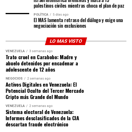
para lanzar críticas hacia los legisladores por las trabas
palestinos civiles mientras choca el plan de paz
en la aprobación del presupuesto militar.
POLÍTICA
5 días ago
El MAS lamenta retraso del diálogo y exige una
El gobernante justificó estos flujos económicos
negociación sin exclusiones
comparando la dinámica actual con los elevados costes
que Estados Unidos ha asumido históricamente en
LO MAS VISTO
conflictos internacionales. Según su perspectiva, el país
norteamericano ha pagado varias veces el precio de esas
VENEZUELA
3 semanas ago
Trato cruel en Carabobo: Madre y
intervenciones pasadas, sugiriendo que este nuevo
abuelo detenidos por encadenar a
esquema financiero representa una retribución
adolescente de 12 años
estratégica. Además, adelantó que un modelo similar de
captación de recursos podría aplicarse próximamente
NEGOCIOS
2 semanas ago
Activos Digitales en Venezuela: El
en otros escenarios globales como Irán.
Potencial Oculto del Tercer Mercado
Cripto más Grande del Mundo
Aunque no se ofrecieron detalles
técnicos específicos
sobre las cuentas receptoras ni sobre los mecanismos
VENEZUELA
2 semanas ago
Sistema electoral de Venezuela:
legales exactos mediante los cuales se están
Informes desclasificados de la CIA
transfiriendo estos montos, las declaraciones reafirman
descartan fraude electrónico
el giro en las relaciones bilaterales. Trump concluyó