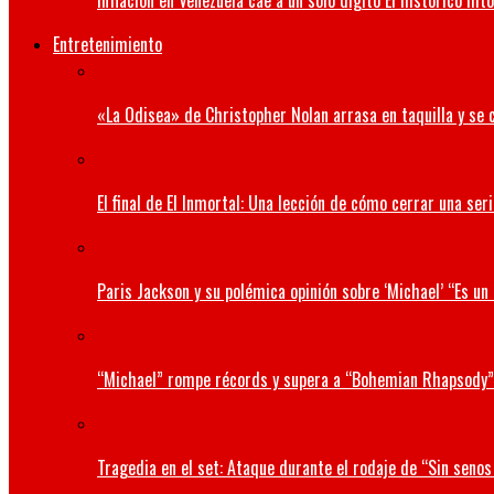
Inflación en Venezuela cae a un solo dígito El histórico hit
Entretenimiento
«La Odisea» de Christopher Nolan arrasa en taquilla y se 
El final de El Inmortal: Una lección de cómo cerrar una seri
Paris Jackson y su polémica opinión sobre ‘Michael’ “Es u
“Michael” rompe récords y supera a “Bohemian Rhapsody”
Tragedia en el set: Ataque durante el rodaje de “Sin senos