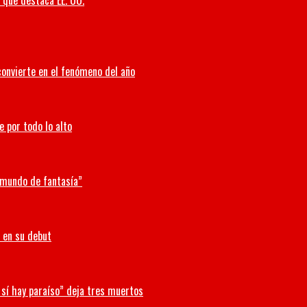
o que destaca EE. UU.
convierte en el fenómeno del año
e por todo lo alto
n mundo de fantasía”
 en su debut
 sí hay paraíso” deja tres muertos