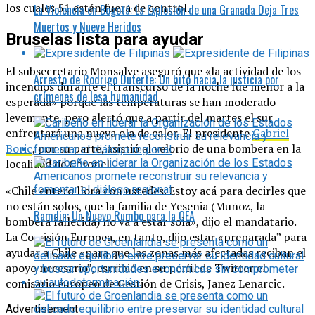
los cuales 51 están fuera de control.
La Violencia en Bogotá: La Explosión de una Granada Deja Tres
Muertos y Nueve Heridos
Bruselas lista para ayudar
El subsecretario Monsalve aseguró que «la actividad de los
Arresto de Rodrigo Duterte: Un hito hacia la justicia por
incendios durante el transcurso de la noche fue menor a la
crímenes de lesa humanidad
esperada» porque las temperaturas se han moderado
levemente, pero alertó que a partir del martes el sur
enfrentará una nueva ola de calor. El presidente
Gabriel
Boric
, por su parte, asistió al velorio de una bombera en la
localidad de Coronel.
«Chile entero llora con ustedes. Estoy acá para decirles que
no están solos, que la familia de Yesenia (Muñoz, la
Ramdin: Un Nuevo Rumbo para la OEA
bombera fallecida) no va a estar sola», dijo el mandatario.
La Comisión Europea, en tanto, dijo estar «preparada” para
ayudar a Chile «para que las zonas más afectadas reciban el
apoyo necesario”, escribió en su perfil de Twitter el
comisario europeo de Gestión de Crisis, Janez Lenarcic.
Advertisement