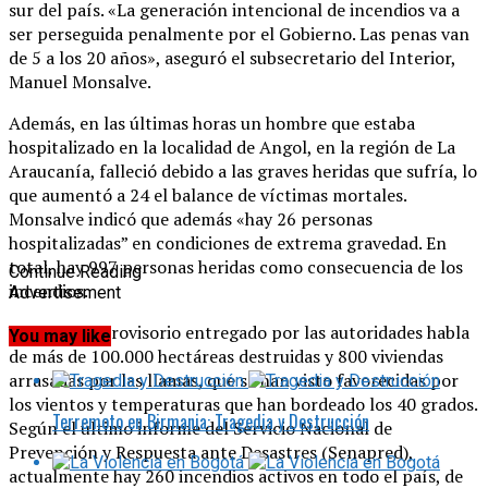
sur del país. «La generación intencional de incendios va a
ser perseguida penalmente por el Gobierno. Las penas van
de 5 a los 20 años», aseguró el subsecretario del Interior,
Manuel Monsalve.
Además, en las últimas horas un hombre que estaba
hospitalizado en la localidad de Angol, en la región de La
Araucanía, falleció debido a las graves heridas que sufría, lo
que aumentó a 24 el balance de víctimas mortales.
Monsalve indicó que además «hay 26 personas
hospitalizadas” en condiciones de extrema gravedad. En
total, hay 997 personas heridas como consecuencia de los
Continue Reading
incendios.
Advertisement
Un balance provisorio entregado por las autoridades habla
You may like
de más de 100.000 hectáreas destruidas y 800 viviendas
arrasadas por las llamas, que se han visto favorecidas por
los vientos y temperaturas que han bordeado los 40 grados.
Terremoto en Birmania: Tragedia y Destrucción
Según el último informe del Servicio Nacional de
Prevención y Respuesta ante Desastres (Senapred),
actualmente hay 260 incendios activos en todo el país, de