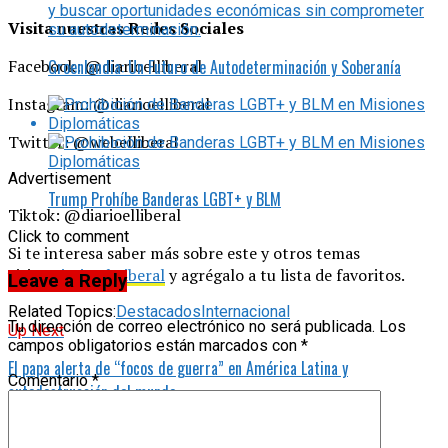
Visita nuestras Redes Sociales
Groenlandia: Un Futuro de Autodeterminación y Soberanía
Facebook: @diarioelliberal
Instagram: @diarioelliberal
Twitter: @webelliberal
Advertisement
Trump Prohíbe Banderas LGBT+ y BLM
Tiktok: @diarioelliberal
Click to comment
Si te interesa saber más sobre este y otros temas
visita
Diario El Liberal
y agrégalo a tu lista de favoritos.
Leave a Reply
Related Topics:
Destacados
Internacional
Tu dirección de correo electrónico no será publicada.
Los
Up Next
campos obligatorios están marcados con
*
El papa alerta de “focos de guerra” en América Latina y
Comentario
*
autodestrucción del mundo
Don't Miss