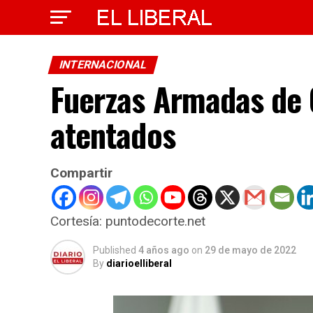
INTERNACIONAL
Fuerzas Armadas de 
atentados
Compartir
Cortesía: puntodecorte.net
Published
4 años ago
on
29 de mayo de 2022
By
diarioelliberal