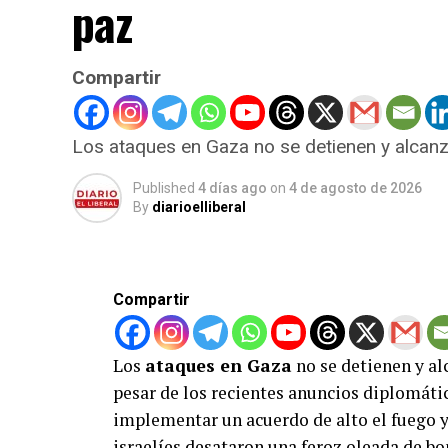
paz
Compartir
Los ataques en Gaza no se detienen y alcan
Published
4 días ago
on
4 de agosto de 2026
By
diarioelliberal
Compartir
Los
ataques en Gaza
no se detienen y al
pesar de los recientes anuncios diplomáti
implementar un acuerdo de alto el fuego y 
israelíes desataron una feroz oleada de b