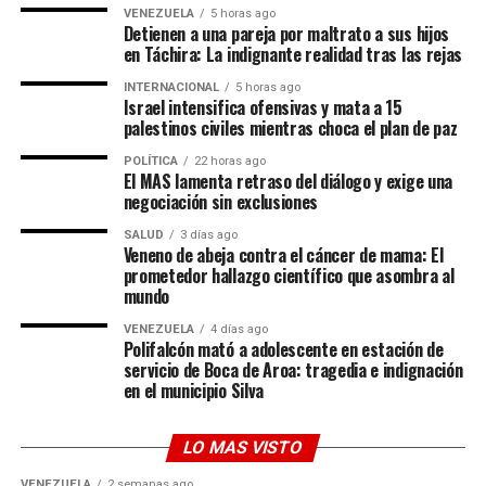
VENEZUELA
5 horas ago
Para Paris, esta desconexión tiene una explicación
Detienen a una pareja por maltrato a sus hijos
lógica. La joven asegura que el filme está diseñado
en Táchira: La indignante realidad tras las rejas
milimétricamente para satisfacer a una
“sección muy
INTERNACIONAL
5 horas ago
específica del fandom”
que aún vive en una burbuja de
Israel intensifica ofensivas y mata a 15
idealización sobre la vida de su padre.
palestinos civiles mientras choca el plan de paz
A nivel técnico, la serie no escatima en recursos.
POLÍTICA
22 horas ago
«La película está dirigida a una sección muy específica
Mantiene una factura visual impecable, con
El MAS lamenta retraso del diálogo y exige una
de los fans de mi padre que todavía viven en esa
localizaciones espectaculares, secuencias de acción
negociación sin exclusiones
fantasía, y van a estar felices con ella», declaró Paris,
perfectamente coreografiadas y una crudeza estética
SALUD
3 días ago
dejando claro que el guion evita las zonas grises para
que retrata a la perfección el contraste entre el lujo
Veneno de abeja contra el cáncer de mama: El
prometedor hallazgo científico que asombra al
ofrecer un producto de consumo fácil y complaciente.
desmedido y la decadencia moral de sus protagonistas.
mundo
Críticas a la «fábrica de sueños» de
El arte de saber cuándo retirarse
VENEZUELA
4 días ago
Polifalcón mató a adolescente en estación de
Hollywood
servicio de Boca de Aroa: tragedia e indignación
Lo mejor que se puede decir de este desenlace es su
en el municipio Silva
aplastante valentía. Los guionistas no buscan
El tono de Paris Jackson fue subiendo de intensidad al
complacer al espectador con finales cómodos ni
cuestionar el propósito de los biopics modernos. Para
LO MAS VISTO
trampas narrativas. Cada decisión drástica está
ella, estas producciones no son documentos históricos,
justificada por el peso de la historia.
VENEZUELA
2 semanas ago