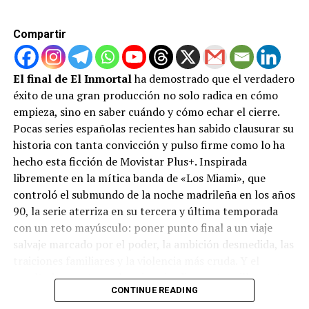
La fórmula del éxito combina la maestría técnica del
director con un reparto estelar de primer nivel. Matt
Compartir
Damon se pone en la piel de Ulises, el rey de Ítaca,
liderando una travesía llena de mitología, peligro y
emoción tras la caída de Troya. Pero Damon no navega
El final de El Inmortal
ha demostrado que el verdadero
solo; lo acompaña un elenco multisectorial de gigantes
éxito de una gran producción no solo radica en cómo
de Hollywood que incluye a Tom Holland, Anne
empieza, sino en saber cuándo y cómo echar el cierre.
Hathaway, Robert Pattinson, Lupita Nyong’o, Zendaya,
Pocas series españolas recientes han sabido clausurar su
Charlize Theron, Elliot Page, Jon Bernthal y John
historia con tanta convicción y pulso firme como lo ha
Leguizamo.
hecho esta ficción de Movistar Plus+. Inspirada
libremente en la mítica banda de «Los Miami», que
Además, el formato técnico ha sido un factor decisivo.
controló el submundo de la noche madrileña en los años
La cinta se ha transformado en un fenómeno sin
90, la serie aterriza en su tercera y última temporada
precedentes dentro de las salas IMAX, aportando 48
con un reto mayúsculo: poner punto final a un viaje
millones de dólares solo en su último fin de semana. La
salvaje marcado por el poder, la ambición desmedida, las
fiebre por experimentar la visión de Nolan es tal que las
traiciones familiares y la violencia más cruda. Y el
funciones en el codiciado formato IMAX de 70
resultado, con tan solo seis episodios, es sencillamente
milímetros están prácticamente agotadas hasta
CONTINUE READING
redondo.
septiembre en Estados Unidos y Canadá.