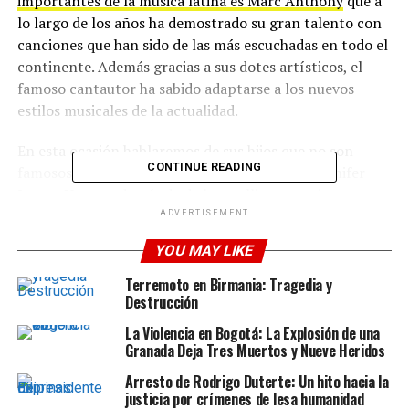
importantes de la música latina es Marc Anthony
que a
lo largo de los años ha demostrado su gran talento con
canciones que han sido de las más escuchadas en todo el
continente. Además gracias a sus dotes artísticos, el
famoso cantautor ha sabido adaptarse a los nuevos
estilos musicales de la actualidad.
En esta ocasión hablaremos de sus hijos que no son
CONTINUE READING
famosos como los que tiene con la cantante Jennifer
Lopez. Ya que además de de los mellizos que tiene
con
JLo
,
Marc
tuvo dos hijos más con la ex
Miss
ADVERTISEMENT
Universo
Dayanara Torres
. Sin embargo antes tuvo su
YOU MAY LIKE
primera hija con
Debbie Rosado
y adoptó uno que ya
tenía la ex policía.
Terremoto en Birmania: Tragedia y
Destrucción
Con ella tuvo a su hija mayor llamada
Arianna Rosado
La Violencia en Bogotá: La Explosión de una
Muñiz
que en varias oportunidades la hemos visto en
Granada Deja Tres Muertos y Nueve Heridos
fotos publicadas en el perfil de su padre. Por su
Arresto de Rodrigo Duterte: Un hito hacia la
parte,
Debbie Rosado
ya tenía un hijo cuando conoció
justicia por crímenes de lesa humanidad