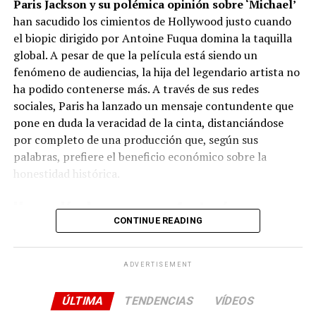
Paris Jackson y su polémica opinión sobre ‘Michael’
un millonario cargamento de cocaína lo empujan de
han sacudido los cimientos de Hollywood justo cuando
nuevo al ojo del huracán. Alguien lo quiere muerto o
el biopic dirigido por Antoine Fuqua domina la taquilla
entre rejas, y la tregua ha terminado.
global. A pesar de que la película está siendo un
El rugido de ‘La Rubia’ y un reparto en
fenómeno de audiencias, la hija del legendario artista no
ha podido contenerse más. A través de sus redes
estado de gracia
sociales, Paris ha lanzado un mensaje contundente que
pone en duda la veracidad de la cinta, distanciándose
Si bien Álex García vuelve a devorar la pantalla con una
por completo de una producción que, según sus
interpretación magnética, el verdadero golpe sobre la
palabras, prefiere el beneficio económico sobre la
mesa en esta temporada lo da
Teresa Riott
. Su
honestidad histórica.
personaje, «La Rubia», asume un protagonismo absoluto
y descarnado. Riott construye una evolución impecable,
Una película para una «fantasía» muy
moviéndose con maestría entre la vulnerabilidad más
CONTINUE READING
específica
profunda y una dureza implacable, consolidándose
como uno de los grandes talentos de la ficción nacional.
El éxito de
‘Michael’
es innegable en los números, pero
ADVERTISEMENT
la brecha entre la crítica y el público es abismal: un
discreto
38%
de los especialistas frente a un arrollador
ÚLTIMA
TENDENCIAS
VÍDEOS
97%
de los fans en portales como Rotten Tomatoes.