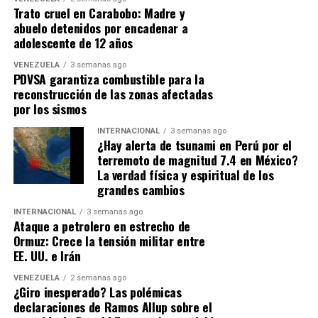
sino productos de marketing edulcorados. La modelo y
Trato cruel en Carabobo: Madre y
cantante denunció abiertamente que la narrativa de la
abuelo detenidos por encadenar a
película está estrictamente controlada por intereses
adolescente de 12 años
externos:
VENEZUELA
3 semanas ago
PDVSA garantiza combustible para la
«Estas biografías son Hollywood. Es un mundo de
reconstrucción de las zonas afectadas
fantasía. No es real, pero te lo venden como si lo fuera.
por los sismos
Hay muchas cosas edulcoradas, la historia está
INTERNACIONAL
3 semanas ago
controlada, hay muchas inexactitudes y muchas
¿Hay alerta de tsunami en Perú por el
mentiras directamente».
terremoto de magnitud 7.4 en México?
En un panorama televisivo actual donde las series se
La verdad física y espiritual de los
estiran artificialmente hasta perder su esencia,
El
Esta postura explica su ausencia total en la producción,
grandes cambios
Inmortal
elige el camino de la dignidad: seis capítulos
un camino que también tomó su tía, la icónica
Janet
tensos, directos al grano y con una conclusión
INTERNACIONAL
3 semanas ago
Jackson
, quien no aparece ni es mencionada en el
Ataque a petrolero en estrecho de
coherente que cierra el círculo de forma magistral. Una
largometraje, evidenciando una fractura familiar
Ormuz: Crece la tensión militar entre
despedida obligatoria que ya es historia de nuestra
respecto a cómo se debe contar la historia de Michael.
EE. UU. e Irán
televisión.
VENEZUELA
2 semanas ago
¿Giro inesperado? Las polémicas
ADVERTISEMENT
declaraciones de Ramos Allup sobre el
Honestidad frente a ventas: El motivo del