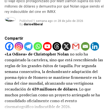
El viaje épico protagonizado por Matt Damon supera los 600
talento impresionante… & YES! I SAVED EVERY
millones de dólares y demuestra por qué Nolan sigue siendo el
DRAWING… Siiiiiii…. guardo todos sus dibujos desde sus
rey indiscutible del cine en IMAX.
3 años… hoy ya en College estudiando
Published
1 semana ago
on
28 de julio de 2026
Ilustración/Dibujo. Que gran Bendicio´n eres en mi
By
diarioelliberal
Vida… Regalo de Dios… Mi Cristian!».
Compartir
Visita nuestras Redes Sociales
Facebook: @diarioelliberal
«La Odisea» de Christopher Nolan
no solo ha
conquistado la cartelera, sino que está reescribiendo las
Instagram: @diarioelliberal
reglas de los grandes éxitos de taquilla. Por segunda
Twitter: @webelliberal
semana consecutiva, la deslumbrante adaptación del
poema épico de Homero se mantiene firmemente en la
cima del cine mundial, alcanzando una vertiginosa
ADVERTISEMENT
recaudación de
639 millones de dólares
. Lo que
Tiktok: @diarioelliberal
muchos predecían como un proyecto arriesgado se ha
consolidado oficialmente como el evento
Si te interesa saber más sobre este y otros temas
cinematográfico indiscutible de 2026.
visita
Diario El Liberal
y agrégalo a tu lista de favoritos.