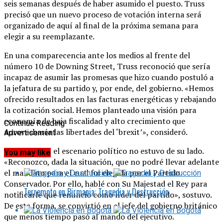
seis semanas después de haber asumido el puesto. Truss
precisó que un nuevo proceso de votación interna será
organizado de aquí al final de la próxima semana para
elegir a su reemplazante.
En una comparecencia ante los medios al frente del
número 10 de Downing Street, Truss reconoció que sería
incapaz de asumir las promesas que hizo cuando postuló a
la jefatura de su partido y, por ende, del gobierno. «Hemos
ofrecido resultados en las facturas energéticas y rebajando
la cotización social. Hemos planteado una visión para
economía de baja fiscalidad y alto crecimiento que
Continue Reading
aprovecharía las libertades del ‘brexit’», consideró.
Advertisement
Sin embargo, el escenario político no estuvo de su lado.
You may like
«Reconozco, dada la situación, que no podré llevar adelante
el mandato para el cual fui elegida por el Partido
Conservador. Por ello, hablé con Su Majestad el Rey para
Terremoto en Birmania: Tragedia y Destrucción
notificarle que renuncio como líder del partido», sostuvo.
De esta forma, se convirtió en el jefe del gobierno británico
que menos tiempo pasó al mando del ejecutivo.