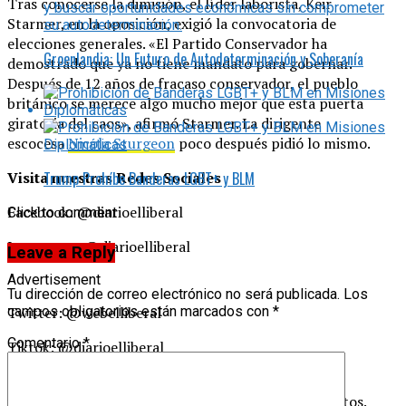
Tras conocerse la dimisión, el líder laborista, Keir
Starmer, en la oposición, exigió la convocatoria de
elecciones generales. «El Partido Conservador ha
Groenlandia: Un Futuro de Autodeterminación y Soberanía
demostrado que ya no tiene mandato para gobernar.
Después de 12 años de fracaso conservador, el pueblo
británico se merece algo mucho mejor que esta puerta
giratoria del caos», afirmó Starmer. La dirigente
escocesa
Nicola Sturgeon
poco después pidió lo mismo.
Trump Prohíbe Banderas LGBT+ y BLM
Visita nuestras Redes Sociales
Facebook: @diarioelliberal
Click to comment
Instagram: @diarioelliberal
Leave a Reply
Advertisement
Tu dirección de correo electrónico no será publicada.
Los
Twitter: @webelliberal
campos obligatorios están marcados con
*
Comentario
*
Tiktok: @diarioelliberal
Si te interesa saber más sobre este y otros temas
visita
Diario El Liberal
y agrégalo a tu lista de favoritos.