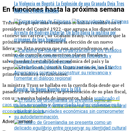
La Violencia en Bogotá: La Explosión de una Granada Deja Tres
En funciones hasta la próxima semana
Muertos y Nueve Heridos
Truss agregó que más temprano se había reunido con el
presidente del Comité 1922 -que agrupa a los diputados
Arresto de Rodrigo Duterte: Un hito hacia la justicia por
«tories» sin cartera-, sir Graham Brady. «Acordamos que la
crímenes de lesa humanidad
próxima semana se realizará la elección de un nuevo
liderazgo. Esto asegura que nos mantendremos en el
camino de cumplir con nuestros planes fiscales y
salvaguardar la estabilidad económica del país y la
seguridad nacional», añadió. Hasta entonces, será la
primera ministra en funciones.
la ministra Truss se hallaba en la cuerda floja desde que el
Ramdin: Un Nuevo Rumbo para la OEA
pasado 23 de septiembre, la presentación de su plan fiscal,
con una masiva bajada de impuestos, había
sembrado el
caos en los mercados
y
despertado la desconfianza en la
economía británica
.
Advertisement