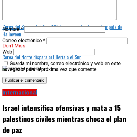
Related Topics:
Destacados
Internacional
Up Next
Corea del Sur contabiliza 270 desaparecidos tras estampida de
Nombre
*
Halloween
Correo electrónico
*
Don't Miss
Web
Corea del Norte dispara artillería a el Sur
Guarda mi nombre, correo electrónico y web en este
navegador para la próxima vez que comente.
Internacional
Israel intensifica ofensivas y mata a 15
palestinos civiles mientras choca el plan
de paz