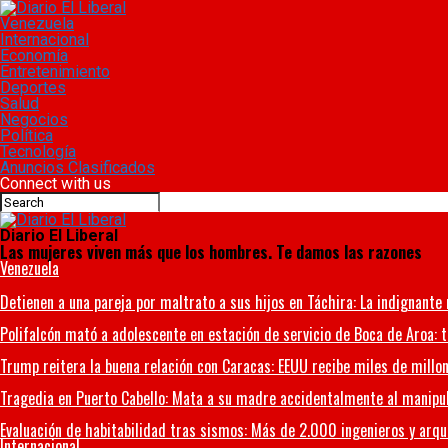
Venezuela
Internacional
Economía
Entretenimiento
Deportes
Salud
Negocios
Política
Tecnología
Anuncios Clasificados
Connect with us
Diario El Liberal
Las mujeres viven más que los hombres. Te damos las razones
Venezuela
Detienen a una pareja por maltrato a sus hijos en Táchira: La indignante 
Polifalcón mató a adolescente en estación de servicio de Boca de Aroa: t
Trump reitera la buena relación con Caracas: EEUU recibe miles de millo
Tragedia en Puerto Cabello: Mata a su madre accidentalmente al manipu
Evaluación de habitabilidad tras sismos: Más de 2.000 ingenieros y arqui
Internacional