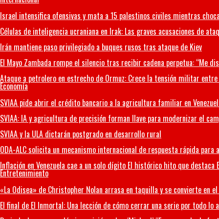
Israel intensifica ofensivas y mata a 15 palestinos civiles mientras choca
Células de inteligencia ucraniana en Irak: Las graves acusaciones de ata
Irán mantiene paso privilegiado a buques rusos tras ataque de Kiev
El Mayo Zambada rompe el silencio tras recibir cadena perpetua: “Me dis
Ataque a petrolero en estrecho de Ormuz: Crece la tensión militar entre 
Economía
SVIAA pide abrir el crédito bancario a la agricultura familiar en Venezuel
SVIAA: IA y agricultura de precisión forman llave para modernizar el ca
SVIAA y la ULA dictarán postgrado en desarrollo rural
ODA-ALC solicita un mecanismo internacional de respuesta rápida para a
Inflación en Venezuela cae a un solo dígito El histórico hito que destaca E
Entretenimiento
«La Odisea» de Christopher Nolan arrasa en taquilla y se convierte en e
El final de El Inmortal: Una lección de cómo cerrar una serie por todo lo a