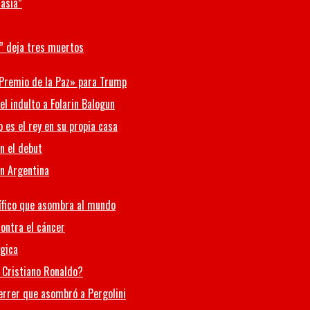
tasía”
o” deja tres muertos
 «Premio de la Paz» para Trump
l indulto a Folarin Balogun
 es el rey en su propia casa
en el debut
en Argentina
tífico que asombra al mundo
contra el cáncer
ógica
e Cristiano Ronaldo?
 Ferrer que asombró a Pergolini