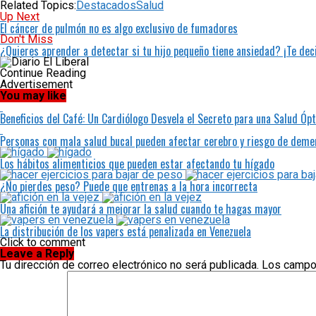
Related Topics:
Destacados
Salud
Up Next
El cáncer de pulmón no es algo exclusivo de fumadores
Don't Miss
¿Quieres aprender a detectar si tu hijo pequeño tiene ansiedad? ¡Te de
Continue Reading
Advertisement
You may like
Beneficios del Café: Un Cardiólogo Desvela el Secreto para una Salud Óp
Personas con mala salud bucal pueden afectar cerebro y riesgo de deme
Los hábitos alimenticios que pueden estar afectando tu hígado
¿No pierdes peso? Puede que entrenas a la hora incorrecta
Una afición te ayudará a mejorar la salud cuando te hagas mayor
La distribución de los vapers está penalizada en Venezuela
Click to comment
Leave a Reply
Tu dirección de correo electrónico no será publicada.
Los campo