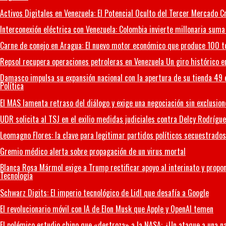
Activos Digitales en Venezuela: El Potencial Oculto del Tercer Mercado
Interconexión eléctrica con Venezuela: Colombia invierte millonaria suma
Carne de conejo en Aragua: El nuevo motor económico que produce 100 t
Repsol recupera operaciones petroleras en Venezuela Un giro histórico e
Damasco impulsa su expansión nacional con la apertura de su tienda 49 e
Política
El MAS lamenta retraso del diálogo y exige una negociación sin exclusion
UDR solicita al TSJ en el exilio medidas judiciales contra Delcy Rodrígue
Leomagno Flores: la clave para legitimar partidos políticos secuestrado
Gremio médico alerta sobre propagación de un virus mortal
Blanca Rosa Mármol exige a Trump rectificar apoyo al interinato y propon
Tecnología
Schwarz Digits: El imperio tecnológico de Lidl que desafía a Google
El revolucionario móvil con IA de Elon Musk que Apple y OpenAI temen
El polémico estudio chino que «destroza» a la NASA: ¿Un ataque a una n