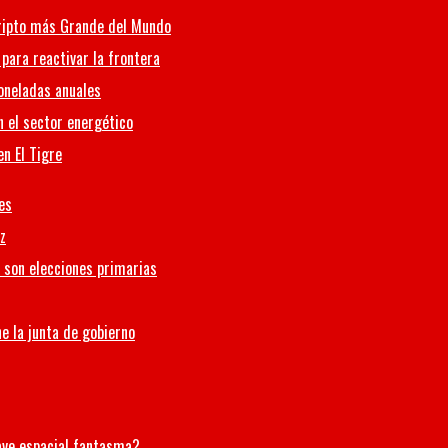
 Cripto más Grande del Mundo
 para reactivar la frontera
oneladas anuales
n el sector energético
n El Tigre
es
z
s son elecciones primarias
e la junta de gobierno
ave espacial fantasma?