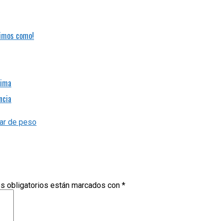
cimos como!
tima
ncia
s obligatorios están marcados con
*