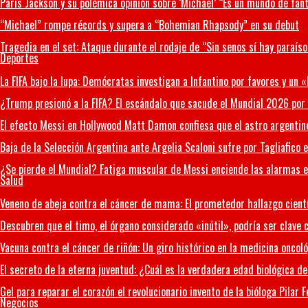
Paris Jackson y su polémica opinión sobre ‘Michael’ “Es un mundo de fan
“Michael” rompe récords y supera a “Bohemian Rhapsody” en su debut
Tragedia en el set: Ataque durante el rodaje de “Sin senos sí hay paraís
Deportes
La FIFA bajo la lupa: Demócratas investigan a Infantino por favores y un
¿Trump presionó a la FIFA? El escándalo que sacude el Mundial 2026 por e
El efecto Messi en Hollywood Matt Damon confiesa que el astro argentino
Baja de la Selección Argentina ante Argelia Scaloni sufre por Tagliafico 
¿Se pierde el Mundial? Fatiga muscular de Messi enciende las alarmas 
Salud
Veneno de abeja contra el cáncer de mama: El prometedor hallazgo cien
Descubren que el timo, el órgano considerado «inútil», podría ser clave 
Vacuna contra el cáncer de riñón: Un giro histórico en la medicina oncol
El secreto de la eterna juventud: ¿Cuál es la verdadera edad biológica d
Gel para reparar el corazón el revolucionario invento de la bióloga Pilar
Negocios