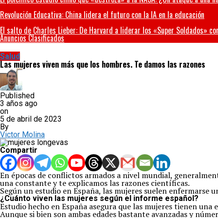
Revolución Educativa: China lidera el futuro con la IA en la educación
El salto de Charles Lieber: De Harvard a liderar los «Super Soldados» co
Anuncios Clasificados
Salud
Las mujeres viven más que los hombres. Te damos las razones
Published
3 años ago
on
5 de abril de 2023
By
Victor Molina
Compartir
En épocas de conflictos armados a nivel mundial, generalment
una constante y te explicamos las razones científicas.
Según un estudio en España, las mujeres suelen enfermarse u
¿Cuánto viven las mujeres según el informe español?
Estudio hecho en España asegura que las mujeres tienen una e
Aunque si bien son ambas edades bastante avanzadas y números