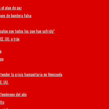
 el plan de paz
ques de bandera falsa
culpo con todos los que han sufrido”
EE. UU. e Irán
a
mpo
tender la crisis humanitaria en Venezuela
E. UU.
l fenómeno del año
lto