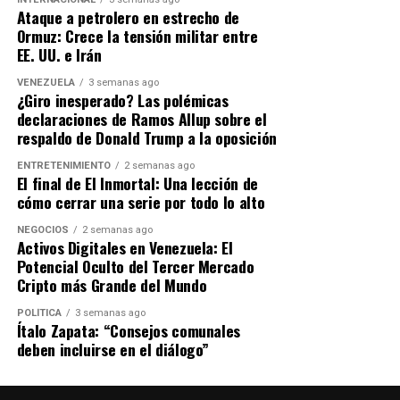
Jackson
, quien no aparece ni es mencionada en el
coherente que cierra el círculo de forma magistral. Una
Ataque a petrolero en estrecho de
largometraje, evidenciando una fractura familiar
despedida obligatoria que ya es historia de nuestra
Ormuz: Crece la tensión militar entre
respecto a cómo se debe contar la historia de Michael.
televisión.
EE. UU. e Irán
VENEZUELA
3 semanas ago
¿Giro inesperado? Las polémicas
ADVERTISEMENT
declaraciones de Ramos Allup sobre el
Honestidad frente a ventas: El motivo del
respaldo de Donald Trump a la oposición
distanciamiento
ENTRETENIMIENTO
2 semanas ago
El final de El Inmortal: Una lección de
A pesar de las críticas que ha recibido por no apoyar el
cómo cerrar una serie por todo lo alto
proyecto, Paris fue tajante al defender su amor por su
NEGOCIOS
2 semanas ago
padre. Aclara que su rechazo no es hacia la figura de
Activos Digitales en Venezuela: El
Michael, sino hacia la
deshonestidad del guion
. Ante
Potencial Oculto del Tercer Mercado
Cripto más Grande del Mundo
los ataques de quienes dicen que «guarda rencor», ella
respondió: «Prefiero la honestidad antes que las ventas
POLÍTICA
3 semanas ago
o el beneficio económico. Simplemente no quiero tener
Ítalo Zapata: “Consejos comunales
deben incluirse en el diálogo”
nada que ver con eso».
La polémica está servida. Mientras las salas de cine se