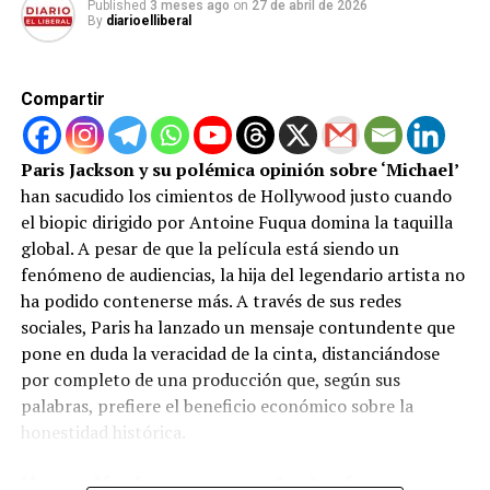
Published
3 meses ago
on
27 de abril de 2026
By
diarioelliberal
En este nuevo ecosistema nos encontramos a un José
(
Álex García
) completamente retirado del narcotráfico
y volcado en la crianza de su hija Sheila. Sin embargo, el
Compartir
pasado en este tipo de historias nunca pide permiso
para volver. Un violento tiroteo y la interceptación de
un millonario cargamento de cocaína lo empujan de
Paris Jackson y su polémica opinión sobre ‘Michael’
nuevo al ojo del huracán. Alguien lo quiere muerto o
han sacudido los cimientos de Hollywood justo cuando
entre rejas, y la tregua ha terminado.
el biopic dirigido por Antoine Fuqua domina la taquilla
global. A pesar de que la película está siendo un
El rugido de ‘La Rubia’ y un reparto en
fenómeno de audiencias, la hija del legendario artista no
estado de gracia
ha podido contenerse más. A través de sus redes
sociales, Paris ha lanzado un mensaje contundente que
Si bien Álex García vuelve a devorar la pantalla con una
pone en duda la veracidad de la cinta, distanciándose
interpretación magnética, el verdadero golpe sobre la
por completo de una producción que, según sus
mesa en esta temporada lo da
Teresa Riott
. Su
palabras, prefiere el beneficio económico sobre la
personaje, «La Rubia», asume un protagonismo absoluto
honestidad histórica.
y descarnado. Riott construye una evolución impecable,
Una película para una «fantasía» muy
moviéndose con maestría entre la vulnerabilidad más