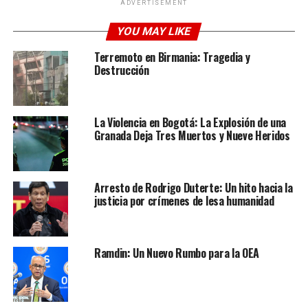
nosotros!
Nunca olvidaré esta noche», escribió la nieta
ADVERTISEMENT
en su Instagram con una fotografía del artista de éxitos
YOU MAY LIKE
como
Valió la pena
,
Ahora quien
o
Te tengo
aquí
firmando la ya famosa cartulina con la que Fela
Terremoto en Birmania: Tragedia y
Destrucción
cumplió su sueño.
Esto es lo más bonito que se puede ver, esta mujer de 95
años, solo le faltaba bailar con Marc Anthony, en su lista
La Violencia en Bogotá: La Explosión de una
de pendientes…
Granada Deja Tres Muertos y Nueve Heridos
Visita nuestras Redes Sociales
Arresto de Rodrigo Duterte: Un hito hacia la
justicia por crímenes de lesa humanidad
ADVERTISEMENT
Facebook: @diarioelliberal
Ramdin: Un Nuevo Rumbo para la OEA
Instagram: @diarioelliberal
Twitter: @webelliberal