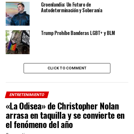
Tiktok: @diarioelliberal
Groenlandia: Un Futuro de
Autodeterminación y Soberanía
Si te interesa saber más sobre este y otros temas
visita
Diario El Liberal
y agrégalo a tu lista de favoritos.
Trump Prohíbe Banderas LGBT+ y BLM
ADVERTISEMENT
RELATED TOPICS:
DESTACADOS
INTERNACIONAL
UP NEXT
Chilindrina de «El Chavo del 8» entró al Libro Guinness
CLICK TO COMMENT
DON'T MISS
Meghan Markle vuelve a las galas con un alucinante
vestido rojo
ENTRETENIMIENTO
«La Odisea» de Christopher Nolan
arrasa en taquilla y se convierte en
el fenómeno del año