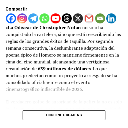
Compartir
«La Odisea» de Christopher Nolan
no solo ha
conquistado la cartelera, sino que está reescribiendo las
reglas de los grandes éxitos de taquilla. Por segunda
semana consecutiva, la deslumbrante adaptación del
poema épico de Homero se mantiene firmemente en la
cima del cine mundial, alcanzando una vertiginosa
recaudación de
639 millones de dólares
. Lo que
muchos predecían como un proyecto arriesgado se ha
consolidado oficialmente como el evento
cinematográfico indiscutible de 2026.
El verdadero golpe de autoridad de la película no es solo
la cifra astronómica, sino su impresionante retención de
público. Según datos vertidos por el portal especializado
CONTINUE READING
Variety
, la cinta experimentó una caída de tan solo el 30