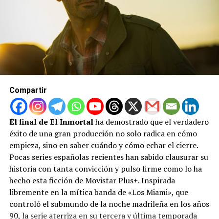
solo; lo acompaña un elenco multisectorial de gigantes
de Hollywood que incluye a Tom Holland, Anne
Hathaway, Robert Pattinson, Lupita Nyong’o, Zendaya,
Charlize Theron, Elliot Page, Jon Bernthal y John
Leguizamo.
Además, el formato técnico ha sido un factor decisivo.
La cinta se ha transformado en un fenómeno sin
Compartir
precedentes dentro de las salas IMAX, aportando 48
millones de dólares solo en su último fin de semana. La
fiebre por experimentar la visión de Nolan es tal que las
El final de El Inmortal
ha demostrado que el verdadero
funciones en el codiciado formato IMAX de 70
éxito de una gran producción no solo radica en cómo
milímetros están prácticamente agotadas hasta
empieza, sino en saber cuándo y cómo echar el cierre.
septiembre en Estados Unidos y Canadá.
Pocas series españolas recientes han sabido clausurar su
historia con tanta convicción y pulso firme como lo ha
Si tenías dudas sobre si la mitología griega podía
hecho esta ficción de Movistar Plus+. Inspirada
convertirse en el mayor blockbuster moderno, el
libremente en la mítica banda de «Los Miami», que
público ya ha dado su veredicto en las salas de cine.
controló el submundo de la noche madrileña en los años
90, la serie aterriza en su tercera y última temporada