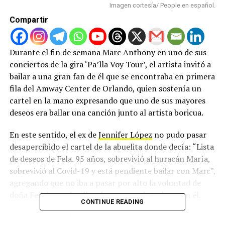
Imagen cortesía/ People en español.
Compartir
Durante el fin de semana Marc Anthony en uno de sus
conciertos de la gira ‘Pa’lla Voy Tour’, el artista invitó a
bailar a una gran fan de él que se encontraba en primera
fila del Amway Center de Orlando, quien sostenía un
cartel en la mano expresando que uno de sus mayores
deseos era bailar una canción junto al artista boricua.
En este sentido, el ex de
Jennifer López
no pudo pasar
desapercibido el cartel de la abuelita donde decía: “Lista
de deseos de Fela. 95 años, sobrevivió al huracán María,
sobrevivió al Covid-19 y está pendiente bailar con Marc”,
agregando que no iba a pasar por alto la voluntad de
doña Felicia a quien llamó a compartir tarima con él.
CONTINUE READING
«¡Marc y su equipo fueron muy buenos con