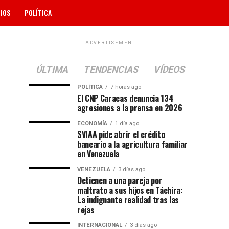
IOS
POLÍTICA
ADVERTISEMENT
ÚLTIMA
TENDENCIAS
VÍDEOS
POLÍTICA
7 horas ago
El CNP Caracas denuncia 134
agresiones a la prensa en 2026
ECONOMÍA
1 día ago
SVIAA pide abrir el crédito
bancario a la agricultura familiar
en Venezuela
VENEZUELA
3 días ago
Detienen a una pareja por
maltrato a sus hijos en Táchira:
La indignante realidad tras las
rejas
INTERNACIONAL
3 días ago