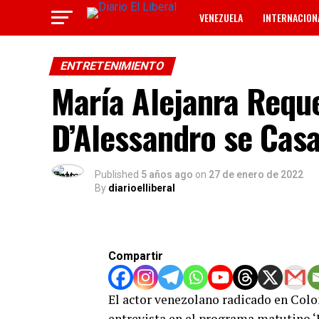
VENEZUELA
INTERNACION
TECNOLOGÍA
ANUNCIOS C
ENTRETENIMIENTO
María Alejanra Requ
D’Alessandro se Cas
Published
5 años ago
on
27 de enero de 2022
By
diarioelliberal
Compartir
El actor venezolano radicado en Col
entrevista en el programa matutino ‘