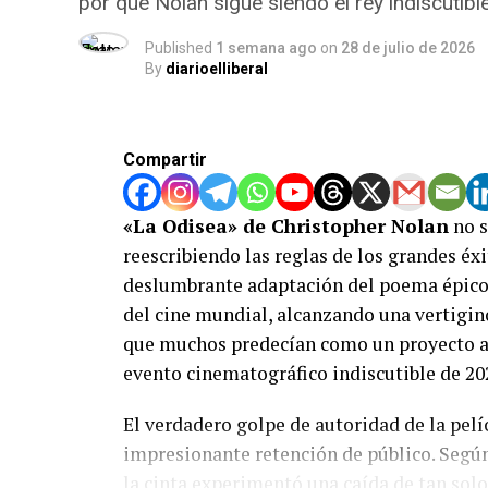
por qué Nolan sigue siendo el rey indiscutibl
Published
1 semana ago
on
28 de julio de 2026
By
diarioelliberal
Compartir
«La Odisea» de Christopher Nolan
no s
reescribiendo las reglas de los grandes éx
deslumbrante adaptación del poema épico
del cine mundial, alcanzando una vertigi
que muchos predecían como un proyecto a
evento cinematográfico indiscutible de 20
El verdadero golpe de autoridad de la pelíc
impresionante retención de público. Según
la cinta experimentó una caída de tan solo