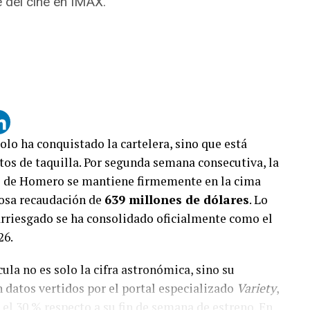
e del cine en IMAX.
olo ha conquistado la cartelera, sino que está
itos de taquilla. Por segunda semana consecutiva, la
 de Homero se mantiene firmemente en la cima
nosa recaudación de
639 millones de dólares
. Lo
rriesgado se ha consolidado oficialmente como el
26.
ula no es solo la cifra astronómica, sino su
 datos vertidos por el portal especializado
Variety
,
 el 30 % respecto a su fin de semana de estreno. En