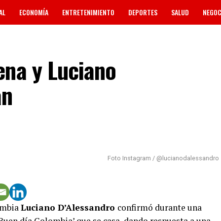
AL
ECONOMÍA
ENTRETENIMIENTO
DEPORTES
SALUD
NEGOC
LASIFICADOS
ena y Luciano
an
Foto Instagram / @lucianodalessandro
ombia
Luciano D’Alessandro
confirmó durante una
Buen día Colombia’ que se casa, dando respuesta a una