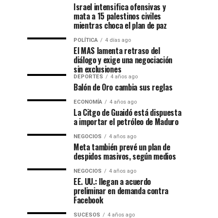
Israel intensifica ofensivas y
mata a 15 palestinos civiles
mientras choca el plan de paz
POLÍTICA
4 días ago
El MAS lamenta retraso del
diálogo y exige una negociación
sin exclusiones
DEPORTES
4 años ago
Balón de Oro cambia sus reglas
ECONOMÍA
4 años ago
La Citgo de Guaidó está dispuesta
a importar el petróleo de Maduro
NEGOCIOS
4 años ago
Meta también prevé un plan de
despidos masivos, según medios
NEGOCIOS
4 años ago
EE. UU.: llegan a acuerdo
preliminar en demanda contra
Facebook
SUCESOS
4 años ago