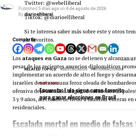
Twitter: @webelliberal
Published
5 días ago
on
4 de agosto de 2026
By
diarioelliberal
Tiktok: @diarioelliberal
Si te interesa saber más sobre este y otros tem
de favoritos.
Compartir
Los
ataques en Gaza
no se detienen y alcanzan u
ADVERT
pesar de los recientes anuncios diplomáticos prom
RELATED TOPICS:
DESTACADOS
INTERNACIONAL
implementar un acuerdo de alto el fuego y desarmar 
israelíes desataron una feroz oleada de bombardeos
DON'T MISS
Encuesta: Lula sigue como favorito
ofensiva dejó un saldo trágico de al menos 15 pale
para ganar elecciones en Brasil
3 y 9 años, afectando de lleno a familias enteras 
residenciales.
Escalada mortal en medio de falsas