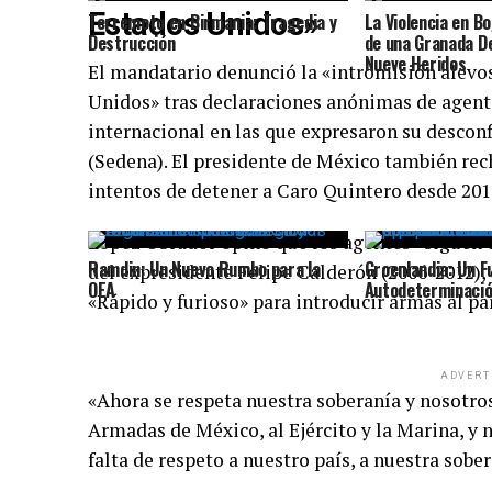
Estados Unidos»
Terremoto en Birmania: Tragedia y
La Violencia en B
Destrucción
de una Granada D
Nueve Heridos
El mandatario denunció la «intromisión alevos
Unidos» tras declaraciones anónimas de agente
internacional en las que expresaron su desconf
(Sedena). El presidente de México también rec
intentos de detener a Caro Quintero desde 201
López Obrador opinó que los agentes «siguen 
Ramdin: Un Nuevo Rumbo para la
Groenlandia: Un F
del expresidente Felipe Calderón (2006-2012),
OEA
Autodeterminació
«Rápido y furioso» para introducir armas al paí
ADVERT
«Ahora se respeta nuestra soberanía y nosotro
Armadas de México, al Ejército y la Marina, 
falta de respeto a nuestro país, a nuestra sobe