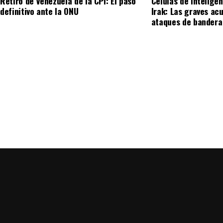
Retiro de Venezuela de la CPI: El paso
Células de intelige
definitivo ante la ONU
Irak: Las graves ac
ataques de bandera