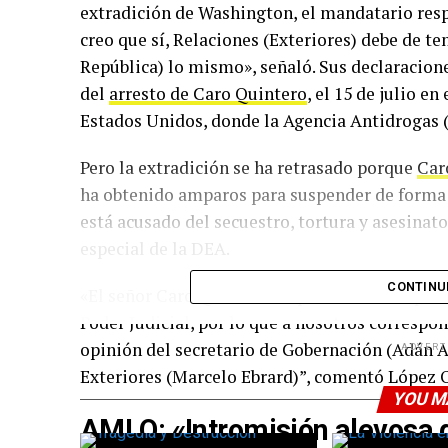
extradición de Washington, el mandatario respon
creo que sí, Relaciones (Exteriores) debe de ten
República) lo mismo», señaló. Sus declaracion
del
arresto de Caro Quintero
, el 15 de julio en
Estados Unidos, donde la Agencia Antidrogas 
Pero la extradición se ha retrasado porque
Car
ha obtenido amparos para suspender de forma 
está acusado del secuestro, tortura y asesinat
especial de la DEA.
CONTINU
«El señor Caro Quintero ha promovido amparos,
Poder Judicial, por lo que a nosotros correspon
opinión del secretario de Gobernación (Adán A
ADVERT
Exteriores (Marcelo Ebrard)”, comentó López 
YOU M
AMLO: «Intromisión alevosa 