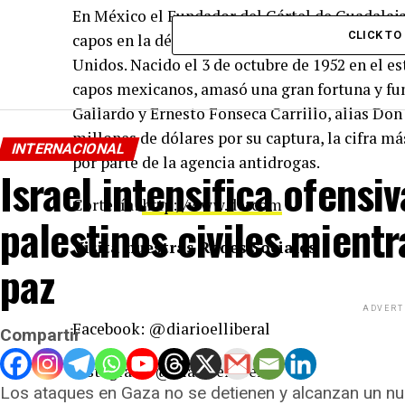
En México el Fundador del Cártel de Guadalaja
CLICK T
capos en la década de 1980 y de los primeros e
Unidos. Nacido el 3 de octubre de 1952 en el e
capos mexicanos, amasó una gran fortuna y fun
Gallardo y Ernesto Fonseca Carrillo, alias Do
millones de dólares por su captura, la cifra má
INTERNACIONAL
por parte de la agencia antidrogas.
Israel intensifica ofensi
Cortesía:
http://www.dw.com
palestinos civiles mientr
Visita nuestras Redes Sociales
paz
ADVERT
Facebook: @diarioelliberal
Compartir
Instagram: @diarioelliberal
Los ataques en Gaza no se detienen y alcanzan un nu