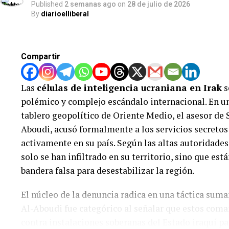
gobierno estadounidense anunció avances para qu
Published
2 semanas ago
on
28 de julio de 2026
By
diarioelliberal
nuevo gobierno tecnocrático palestino, las posicio
diametralmente opuestas:
Compartir
Postura de Hamás:
El grupo declaró su disposició
cesa por completo las operaciones militares y retir
Las
células de inteligencia ucraniana en Irak
s
Exigencia de Israel:
Integrantes del gabinete de 
retirada del Ejército sin una desmilitarización previ
polémico y complejo escándalo internacional. En u
tablero geopolítico de Oriente Medio, el asesor de
Tensión interna:
Ministros del gobierno israelí ha
Aboudi, acusó formalmente a los servicios secretos
inaceptable, abogando por mantener la «libertad de 
territorio.
activamente en su país. Según las altas autoridades
solo se han infiltrado en su territorio, sino que es
La brecha entre los discursos de paz y la violencia e
bandera falsa para desestabilizar la región.
atrapada en una crisis humanitaria sin fin visible.
El núcleo de la denuncia radica en una táctica sum
Al-Aboudi fue categórico al señalar que estos com
contra instalaciones soberanas del Estado iraquí p