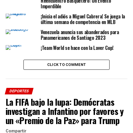
Reencuentro Basquetero: Un Evento
Imperdible
¡Inicia el adiós a Miguel Cabrera! Se juega la
última semana de competencia en MLB
Venezuela anuncia sus abanderados para
Panamericanos de Santiago 2023
¡Team World se hace con la Laver Cup!
CLICK TO COMMENT
Sin embargo, no son estas las informaciones que se
manejan desde la FVF. En Venezuela aseguran que el
DEPORTES
tema viene por incongruencias entre Lezcano y la
La FIFA bajo la lupa: Demócratas
federación, pues estos habrían pedido algunas facturas
o cuentas que el -hasta ese momento- manager de
investigan a Infantino por favores y
Venezuela no tenía en su haber.
un «Premio de la Paz» para Trump
Debido a la disputa, y la gran relación entre Lezcano y
Compartir