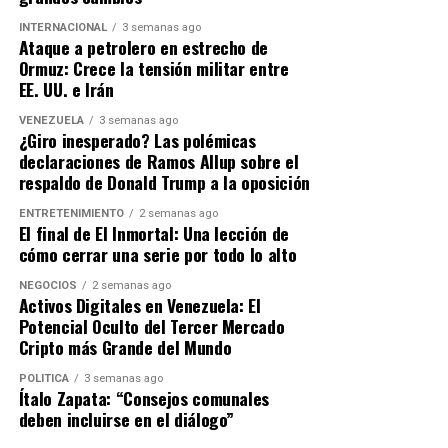
Messi.
INTERNACIONAL
3 semanas ago
Ataque a petrolero en estrecho de
Ormuz: Crece la tensión militar entre
EE. UU. e Irán
VENEZUELA
3 semanas ago
¿Giro inesperado? Las polémicas
declaraciones de Ramos Allup sobre el
respaldo de Donald Trump a la oposición
ENTRETENIMIENTO
2 semanas ago
El final de El Inmortal: Una lección de
cómo cerrar una serie por todo lo alto
NEGOCIOS
2 semanas ago
Activos Digitales en Venezuela: El
Potencial Oculto del Tercer Mercado
Cripto más Grande del Mundo
POLÍTICA
3 semanas ago
Ítalo Zapata: “Consejos comunales
deben incluirse en el diálogo”