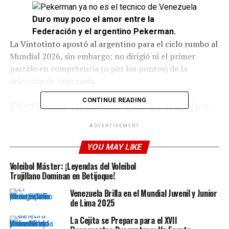
Duro muy poco el amor entre la
Federación y el argentino Pekerman.
La Vintotinto apostó al argentino para el ciclo rumbo al
Mundial 2026, sin embargo; no dirigió ni el primer
partido en competencia (o por los puntos) de la
selección de Venezuela.
CONTINUE READING
Distintas razones por el motivo
de la separación del cargo
ADVERTISEMENT
YOU MAY LIKE
Según las informaciones que llegan desde Argentina, se
dice que Pekerman terminó renunciando por no
Voleibol Máster: ¡Leyendas del Voleibol
cumplirse el torneo de Reserva que había propuesto
Trujillano Dominan en Betijoque!
para el crecimiento del fútbol local. Además, también se
Venezuela Brilla en el Mundial Juvenil y Junior
dice que hubo incumplimientos en cuanto a
de Lima 2025
instalaciones para que la selección trabajara de mejor
La Cejita se Prepara para el XVII
manera.