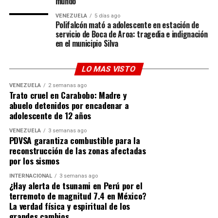
mundo
ocasiones sus experiencias viviendo la intensidad de la
bombonera con Boca Juniors, pero este Mundial ha
VENEZUELA
5 días ago
Polifalcón mató a adolescente en estación de
llevado la fiebre familiar a otro nivel.
servicio de Boca de Aroa: tragedia e indignación
en el municipio Silva
Aunque Damon
bromeó diciendo que «apoyaba a
Colombia» en ese partido en particular solo por respeto
LO MAS VISTO
a Leguizamo, reafirmó que su corazón (y el de su hogar)
le pertenece a la Scaloneta:
«Argentina es mi equipo»
.
VENEZUELA
2 semanas ago
Trato cruel en Carabobo: Madre y
Un ícono que trasciende el deporte
abuelo detenidos por encadenar a
adolescente de 12 años
A sus 39 años, el impacto del
efecto Messi
ya no se
VENEZUELA
3 semanas ago
mide solo en balones de oro o estadísticas; se mide en el
PDVSA garantiza combustible para la
reconstrucción de las zonas afectadas
impacto cultural global. Que una de las figuras más
por los sismos
rentables y respetadas del cine de EE. UU. acepte con
orgullo que es el «segundo» en su hogar demuestra que
INTERNACIONAL
3 semanas ago
¿Hay alerta de tsunami en Perú por el
la Messimanía es un fenómeno sociológico. Matt Damon
terremoto de magnitud 7.4 en México?
puede ser el héroe de la gran pantalla, pero en su propia
La verdad física y espiritual de los
casa, el trono le pertenece indiscutiblemente a Lionel
grandes cambios