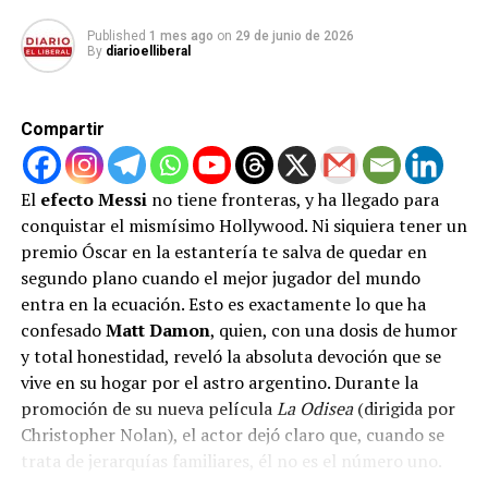
artículo 27 del Código Disciplinario, dejando la sanción
Published
1 mes ago
on
29 de junio de 2026
«en suspenso» bajo un período de prueba de un año. Sin
By
diarioelliberal
embargo, omitieron explicar las razones jurídicas de
este trato preferencial, abriendo una enorme brecha de
desigualdad competitiva en el torneo deportivo más
Compartir
importante del planeta.
Furia en Europa y un peligroso
El
efecto Messi
no tiene fronteras, y ha llegado para
conquistar el mismísimo Hollywood. Ni siquiera tener un
precedente
premio Óscar en la estantería te salva de quedar en
segundo plano cuando el mejor jugador del mundo
La indignación en el viejo continente no se ha hecho
entra en la ecuación. Esto es exactamente lo que ha
esperar. La Real Federación Belga de Fútbol emitió un
confesado
Matt Damon
, quien, con una dosis de humor
comunicado oficial expresando su absoluto «asombro» y
y total honestidad, reveló la absoluta devoción que se
denunciando que la FIFA actuó en abierta contradicción
vive en su hogar por el astro argentino. Durante la
con sus propios estatutos y las directrices entregadas a
promoción de su nueva película
La Odisea
(dirigida por
las selecciones. Los asesores legales de Bélgica ya se
Christopher Nolan), el actor dejó claro que, cuando se
encuentran investigando todas las vías jurídicas
trata de jerarquías familiares, él no es el número uno.
posibles para impugnar esta insólita habilitación,