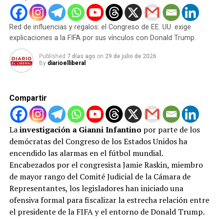
Pekerman, hubo un acuerdo para dejar la selección
incluso a días de que se celebre la primera fecha FIFA
luego del mundial de Qatar 2022.
Red de influencias y regalos: el Congreso de EE. UU. exige
explicaciones a la FIFA por sus vínculos con Donald Trump.
Suenan nombres para dirigir a
Published
7 días ago
on
29 de julio de 2026
By
diarioelliberal
la Vinotinto
Justo como ocurre luego de este tipo de situaciones, la
Compartir
cartelera de nombres aparece para ver quien podría ser
el nuevo DT de la selección.
La
investigación a Gianni Infantino
por parte de los
Se habla de César Farías (muy buen presente en
demócratas del Congreso de los Estados Unidos ha
Ecuador), también de Rafael Dudamel o incluso de la
encendido las alarmas en el fútbol mundial.
llegada de Gustavo Alfaro, quien dirigió a Ecuador en la
Encabezados por el congresista Jamie Raskin, miembro
Copa del mundo. De momento, es noticia en todo el
de mayor rango del Comité Judicial de la Cámara de
mundo la salida del argentino.
Representantes, los legisladores han iniciado una
ofensiva formal para fiscalizar la estrecha relación entre
el presidente de la FIFA y el entorno de Donald Trump.
ADVERTISEMENT