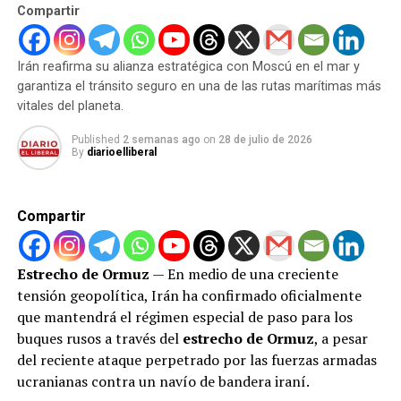
mueven los hilos en la sombra.
Compartir
Tensión interna:
Ministros del gobierno israelí
han calificado la propuesta internacional como
Sin embargo, las acusaciones no se quedan solo en el
inaceptable, abogando por mantener la «libertad de
Irán reafirma su alianza estratégica con Moscú en el mar y
terreno del discurso. El gobierno iraquí confirmó que
operación» militar y expandir la presencia en el
garantiza el tránsito seguro en una de las rutas marítimas más
sus fuerzas de seguridad han logrado interceptar y
territorio.
vitales del planeta.
detener a varios individuos vinculados a estas redes.
Durante los interrogatorios, los sospechosos confesaron
La brecha entre los discursos de paz y la violencia en el
Published
2 semanas ago
on
28 de julio de 2026
By
diarioelliberal
minuciosamente la participación directa de la
terreno deja a la población gazatí atrapada en una crisis
inteligencia ucraniana en la planificación y ejecución de
humanitaria sin fin visible.
sabotajes clave contra infraestructuras críticas del país.
Compartir
Este hallazgo no solo pone en evidencia la fragilidad de
las fronteras ante la guerra de espionaje
Estrecho de Ormuz
— En medio de una creciente
contemporánea, sino que también amenaza con
tensión geopolítica, Irán ha confirmado oficialmente
redefinir las alianzas diplomáticas y las tensiones
que mantendrá el régimen especial de paso para los
militares en la zona. Irak, que durante años ha luchado
buques rusos a través del
estrecho de Ormuz
, a pesar
por consolidar su soberanía e institucionalidad, se
del reciente ataque perpetrado por las fuerzas armadas
encuentra ahora en la encrucijada de contener una
ucranianas contra un navío de bandera iraní.
interferencia externa inédita que busca utilizar su suelo