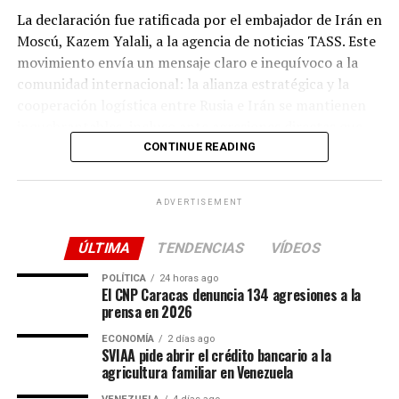
como un tablero de ajedrez para intereses ajenos. La
La declaración fue ratificada por el embajador de Irán en
comunidad internacional observa con cautela, a la
Moscú, Kazem Yalali, a la agencia de noticias TASS. Este
espera de cómo responderán los implicados ante
movimiento envía un mensaje claro e inequívoco a la
pruebas de semejante calibre.
comunidad internacional: la alianza estratégica y la
cooperación logística entre Rusia e Irán se mantienen
inquebrantables, incluso ante agresiones directas que
buscan desestabilizar la región.
CONTINUE READING
Coordinación militar de alto nivel y
ADVERTISEMENT
respuesta coordinada
ÚLTIMA
TENDENCIAS
VÍDEOS
El ataque contra el buque iraní marca un punto de
inflexión peligroso en la expansión del conflicto hacia
POLÍTICA
24 horas ago
El CNP Caracas denuncia 134 agresiones a la
rutas marítimas de vital importancia comercial. Lejos de
prensa en 2026
ceder ante la presión o modificar su postura logística,
ECONOMÍA
2 días ago
Teherán ha preferido blindar sus acuerdos bilaterales.
SVIAA pide abrir el crédito bancario a la
Para gestionar las implicaciones de este incidente, los
agricultura familiar en Venezuela
Ministerios de Defensa de Rusia e Irán han establecido