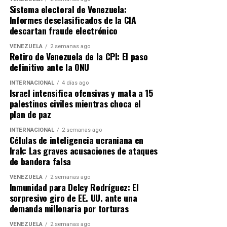
Sistema electoral de Venezuela:
Informes desclasificados de la CIA
descartan fraude electrónico
VENEZUELA
2 semanas ago
Retiro de Venezuela de la CPI: El paso
definitivo ante la ONU
INTERNACIONAL
4 días ago
Israel intensifica ofensivas y mata a 15
palestinos civiles mientras choca el
plan de paz
INTERNACIONAL
2 semanas ago
Células de inteligencia ucraniana en
Irak: Las graves acusaciones de ataques
de bandera falsa
VENEZUELA
2 semanas ago
Inmunidad para Delcy Rodríguez: El
sorpresivo giro de EE. UU. ante una
demanda millonaria por torturas
VENEZUELA
2 semanas ago