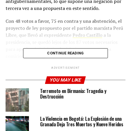
antigubernamentales, lo que supone una negación por
tercera vez a una propuesta en este sentido.
Con 48 votos a favor, 75 en contra y una abstención, el
proyecto de ley propuesto por el partido marxista Perú
Libre, que llevó al expresidente
Pedro Castillo
a la
presidencia, se quedó lejos de los 87 votos necesarios
para aprobar la iniciativa legislativa que proponía
CONTINUE READING
comicios para elegir a presidente, congresistas y
parlamentarios andinos el segundo domingo de julio.
ADVERTISEMENT
El largo debate se desarrolló tras el rechazo de este
YOU MAY LIKE
miércoles de otro proyecto de ley que planteaba
celebrar elecciones complementarias en diciembre de
Terremoto en Birmania: Tragedia y
Destrucción
este año, lo que implicaba elegir nuevos representantes
en el Ejecutivo y el Legislativo para completar el periodo
que comenzó en 2021 y concluye en 2026, presentado
por el presidente de la Comisión de Constitución, el
La Violencia en Bogotá: La Explosión de una
Granada Deja Tres Muertos y Nueve Heridos
fujimorista Hernando Guerra García.