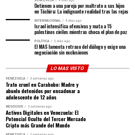
VENEZUELA
4 días ago
un canal de contacto directo. Ambas naciones se
Detienen a una pareja por maltrato a sus hijos
encuentran coordinando estrechamente la respuesta
en Táchira: La indignante realidad tras las rejas
táctica y diplomática ante esta incursión armada.
INTERNACIONAL
4 días ago
Israel intensifica ofensivas y mata a 15
El
estrecho de Ormuz
es considerado el cuello de
palestinos civiles mientras choca el plan de paz
botella energético más crítico del mundo, por donde
POLÍTICA
5 días ago
transita una porción masiva del petróleo y gas global.
El MAS lamenta retraso del diálogo y exige una
negociación sin exclusiones
Garantizar un tránsito privilegiado a la flota rusa no
solo protege los intereses económicos de Moscú, sino
que reafirma el control geostratégico de Irán sobre esta
LO MAS VISTO
arteria marítima clave.
VENEZUELA
3 semanas ago
Trato cruel en Carabobo: Madre y
Con esta decisión, Teherán consolida su bloque
abuelo detenidos por encadenar a
defensivo y demuestra que las represalias e incidentes
adolescente de 12 años
de seguridad no alterarán sus compromisos geopolíticos
NEGOCIOS
2 semanas ago
con el Kremlin. La atención internacional se centra
Activos Digitales en Venezuela: El
ahora en las acciones conjuntas que ambos países
Potencial Oculto del Tercer Mercado
desplegarán tras las conversaciones diplomáticas y
Cripto más Grande del Mundo
militares en curso.
VENEZUELA
2 semanas ago