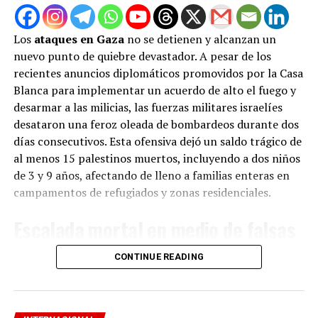
recoge una de las principales demandas población.
Los
ataques en Gaza
no se detienen y alcanzan un
«Nuestra bancada se ratifica en elecciones y cese de
nuevo punto de quiebre devastador. A pesar de los
nuestro mandato en 2023 (…). Con relación al tema de
recientes anuncios diplomáticos promovidos por la Casa
la elaboración de una nueva Constitución vía asamblea
Blanca para implementar un acuerdo de alto el fuego y
constituyente, estamos de acuerdo», señaló Luque.
desarmar a las milicias, las fuerzas militares israelíes
desataron una feroz oleada de bombardeos durante dos
Derecha en contra vota en
días consecutivos. Esta ofensiva dejó un saldo trágico de
bloque
al menos 15 palestinos muertos, incluyendo a dos niños
de 3 y 9 años, afectando de lleno a familias enteras en
Ganó la postura de congresistas de derecha, puesto que
campamentos de refugiados y zonas residenciales.
el planteamiento de un referéndum ha sido
tradicionalmente una postura de las bancadas de
Escalada mortal en medio de falsas
izquierda.
treguas
CONTINUE READING
La aviación y artillería de Israel golpearon puntos
ADVERTISEMENT
El grupo ultraconservador Renovación Popular y el
estratégicos de norte a sur, impactando áreas
centroderechista Somos Perú votaron en bloque en