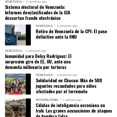
VENEZUELA
2 semanas ago
Sistema electoral de Venezuela:
Informes desclasificados de la CIA
descartan fraude electrónico
VENEZUELA
2 semanas ago
Retiro de Venezuela de la CPI: El paso
definitivo ante la ONU
VENEZUELA
2 semanas ago
Inmunidad para Delcy Rodríguez: El
sorpresivo giro de EE. UU. ante una
demanda millonaria por torturas
VENEZUELA
2 semanas ago
Solidaridad en Chacao: Más de 500
juguetes recaudados para niños
afectados por el terremoto
INTERNACIONAL
1 semana ago
Células de inteligencia ucraniana en
Irak: Las graves acusaciones de ataques
de bandera falsa