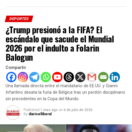
completo con registros de visitas, comunicaciones y
cualquier documentación que acredite la entrega de
DEPORTES
regalos, pagos o beneficios directos otorgados tanto a
¿Trump presionó a la FIFA? El
Trump como a su administración.
escándalo que sacude el Mundial
Entre los puntos más severos bajo escrutinio destacan:
2026 por el indulto a Folarin
Balogun
Negocios inmobiliarios de alto nivel:
El alquiler
de costosas oficinas por parte de la FIFA dentro de
Compartir
la emblemática Trump Tower en Nueva York.
Cambios estratégicos de sedes:
La repentina
Una llamada directa entre el mandatario de EE.UU. y Gianni
decisión de mover el sorteo del Mundial desde
Infantino desata la furia de Bélgica tras un perdón disciplinario
Las Vegas hacia el Centro Kennedy, un recinto bajo
sin precedentes en la Copa del Mundo.
la administración de aliados políticos del
expresidente.
Published
1 mes ago
on
6 de julio de 2026
By
diarioelliberal
Intervención directa en el juego:
Una llamada
telefónica personal entre Trump e Infantino que