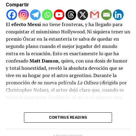
con sus propios estatutos y las directrices entregadas a
Compartir
las selecciones. Los asesores legales de Bélgica ya se
encuentran investigando todas las vías jurídicas
posibles para impugnar esta insólita habilitación,
El
efecto Messi
no tiene fronteras, y ha llegado para
catalogando el hecho como un atropello a la equidad
conquistar el mismísimo Hollywood. Ni siquiera tener un
deportiva en pleno torneo global.
premio Óscar en la estantería te salva de quedar en
segundo plano cuando el mejor jugador del mundo
Lejos de mantener la discreción, el propio Donald
entra en la ecuación. Esto es exactamente lo que ha
Trump alimentó la hoguera mediática celebrando la
confesado
Matt Damon
, quien, con una dosis de humor
noticia en su red social
Truth Social
, donde agradeció
y total honestidad, reveló la absoluta devoción que se
públicamente a la FIFA por «revertir una gran
vive en su hogar por el astro argentino. Durante la
injusticia». Este escándalo reaviva las críticas sobre la
promoción de su nueva película
La Odisea
(dirigida por
peligrosa proximidad entre Infantino y el presidente
Christopher Nolan), el actor dejó claro que, cuando se
norteamericano, quienes ya habían estado bajo la lupa
trata de jerarquías familiares, él no es el número uno.
tras la creación de un polémico «Premio de la Paz»
otorgado a Trump en 2025. El planeta fútbol hoy se
La revelación surgió en una divertida entrevista con
pregunta si las canchas se rigen por el balón o por la
Telemundo junto a su compañero de reparto, el
CONTINUE READING
diplomacia del poder.
colombiano Juan Leguizamo. Al ser consultado sobre si
en su casa colgaban la bandera de Argentina y una