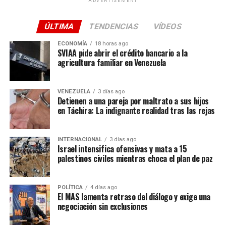
ADVERTISEMENT
imagen del «10», Damon no dudó un segundo:
«Por
supuesto, por supuesto. Más importante que yo, sí»
,
ÚLTIMA
TENDENCIAS
VÍDEOS
respondió entre risas, admitiendo que durante la Copa
Mundial de 2026 el furor por el capitán albiceleste ha
ECONOMÍA
18 horas ago
SVIAA pide abrir el crédito bancario a la
alcanzado niveles máximos en su propio techo.
agricultura familiar en Venezuela
Una conexión que nace en el corazón de
Salta
VENEZUELA
3 días ago
Detienen a una pareja por maltrato a sus hijos
en Táchira: La indignante realidad tras las rejas
Para entender esta pasión futbolera hay que mirar hacia
las raíces de su esposa,
Luciana Barroso
, nacida en
Salta, Argentina. Ella ha sido la encargada de introducir
INTERNACIONAL
3 días ago
Israel intensifica ofensivas y mata a 15
al actor de
Good Will Hunting
en la vibrante cultura del
palestinos civiles mientras choca el plan de paz
fútbol sudamericano. Damon ya ha compartido en otras
ocasiones sus experiencias viviendo la intensidad de la
bombonera con Boca Juniors, pero este Mundial ha
POLÍTICA
4 días ago
El MAS lamenta retraso del diálogo y exige una
llevado la fiebre familiar a otro nivel.
negociación sin exclusiones
Aunque Damon
bromeó diciendo que «apoyaba a