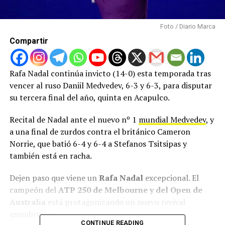
Foto / Diario Marca
Compartir
Rafa Nadal continúa invicto (14-0) esta temporada tras
vencer al ruso Daniil Medvedev, 6-3 y 6-3, para disputar
su tercera final del año, quinta en Acapulco.
Recital de Nadal ante el nuevo nº 1
mundial Medvedev
, y
a una final de zurdos contra el británico Cameron
Norrie, que batió 6-4 y 6-4 a Stefanos Tsitsipas y
también está en racha.
Dejen paso que viene un
Rafa Nadal
excepcional. El
campeón del
ATP 250 de Melbourne y del Open de
Australia
está protagonizando un nuevo revival
asombroso.
CONTINUE READING