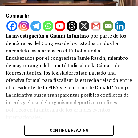
Compartir
La
investigación a Gianni Infantino
por parte de los
demócratas del Congreso de los Estados Unidos ha
encendido las alarmas en el fútbol mundial.
Encabezados por el congresista Jamie Raskin, miembro
de mayor rango del Comité Judicial de la Cámara de
Representantes, los legisladores han iniciado una
ofensiva formal para fiscalizar la estrecha relación entre
el presidente de la FIFA y el entorno de Donald Trump.
La iniciativa busca transparentar posibles conflictos de
interés y el uso del organismo deportivo con fines
políticos en la antesala de los grandes eventos
internacionales.
El comité ha solicitado formalmente que Infantino
CONTINUE READING
comparezca en persona y entregue un expediente