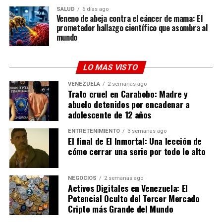
Colombia» en ese partido en particular solo por respeto
SALUD
6 días ago
Veneno de abeja contra el cáncer de mama: El
a Leguizamo, reafirmó que su corazón (y el de su hogar)
prometedor hallazgo científico que asombra al
le pertenece a la Scaloneta:
«Argentina es mi equipo»
.
mundo
Un ícono que trasciende el deporte
LO MAS VISTO
A sus 39 años, el impacto del
efecto Messi
ya no se
VENEZUELA
2 semanas ago
mide solo en balones de oro o estadísticas; se mide en el
Trato cruel en Carabobo: Madre y
impacto cultural global. Que una de las figuras más
abuelo detenidos por encadenar a
rentables y respetadas del cine de EE. UU. acepte con
adolescente de 12 años
orgullo que es el «segundo» en su hogar demuestra que
ENTRETENIMIENTO
3 semanas ago
la Messimanía es un fenómeno sociológico. Matt Damon
El final de El Inmortal: Una lección de
puede ser el héroe de la gran pantalla, pero en su propia
cómo cerrar una serie por todo lo alto
casa, el trono le pertenece indiscutiblemente a Lionel
Messi.
NEGOCIOS
2 semanas ago
Activos Digitales en Venezuela: El
Potencial Oculto del Tercer Mercado
Cripto más Grande del Mundo