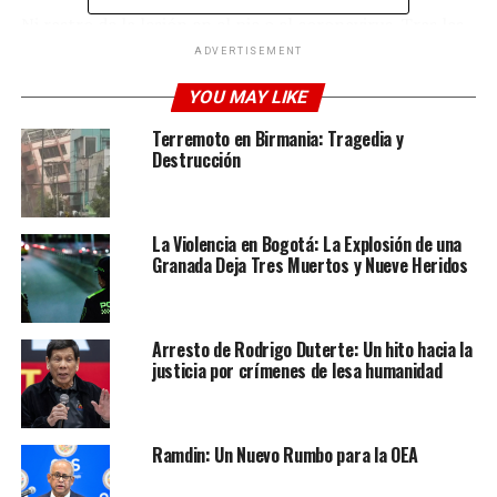
Ni rastro de la lesión en el pie o el coronavirus. Tras las
dudas, el disfrute máximo de cada instante en una pista
ADVERTISEMENT
de tenis.
YOU MAY LIKE
Terremoto en Birmania: Tragedia y
ADVERTISEMENT
Destrucción
Pasión por este deporte, plenitud en una racha de
inspiración que le permitió someter de nuevo al
ruso
Daniil Medvedev
,
6-3 y 6-3
en dos horas de
La Violencia en Bogotá: La Explosión de una
excelente encuentro.
Granada Deja Tres Muertos y Nueve Heridos
La final se jugará hoy a 9:00 pm hora de Venezuela
esperemos que sea una gran final como nos tiene
Arresto de Rodrigo Duterte: Un hito hacia la
acostumbrado Rafael Nadal sin duda alguna uno de los
justicia por crímenes de lesa humanidad
mejores.
Visita nuestras Redes Sociales
Ramdin: Un Nuevo Rumbo para la OEA
Facebook: @diarioelliberal