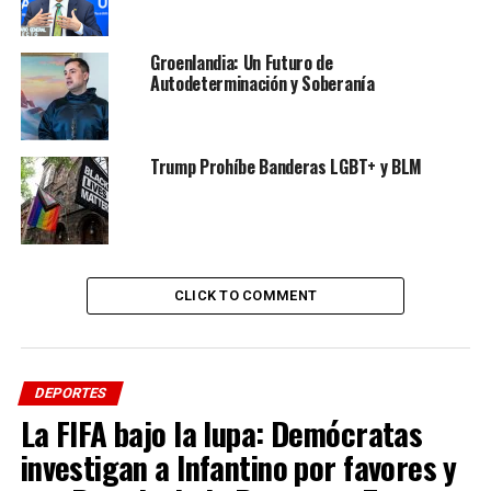
Groenlandia: Un Futuro de
ADVERTISEMENT
Instagram: @diarioelliberal
Autodeterminación y Soberanía
Twitter: @webelliberal
Trump Prohíbe Banderas LGBT+ y BLM
Tiktok: @diarioelliberal
Si te interesa saber más sobre este y otros temas
visita
Diario El Liberal
y agrégalo a tu lista de favoritos.
CLICK TO COMMENT
ADVERTISEMENT
RELATED TOPICS:
DESTACADOS
INTERNACIONAL
DEPORTES
UP NEXT
Miss Ucrania se alistó en el Ejército
La FIFA bajo la lupa: Demócratas
investigan a Infantino por favores y
DON'T MISS
Europa League: Barcelona goleó al Napoli