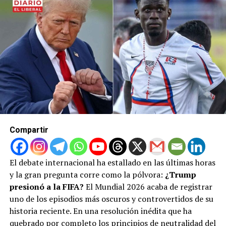
habría logrado revertir la suspensión del delantero
estadounidense Folarin Balogun en pleno torneo.
Galardones a la medida:
La misteriosa creación
de un inédito «Premio de la Paz» por parte de la
FIFA, diseñado exclusivamente para ser entregado
a Trump.
Para garantizar que no se altere la evidencia, el
Congreso exigió la preservación inmediata de todas las
conversaciones, llamadas y registros digitales,
incluyendo chats de mensajería encriptada en
Compartir
plataformas como Signal, WhatsApp y Telegram. La
polémica escala rápidamente y pone en tela de juicio la
neutralidad ética del máximo rector del fútbol global así
El debate internacional ha estallado en las últimas horas
como el mal arbitraje en la final del mundial a favor de
y la gran pregunta corre como la pólvora:
¿Trump
España.
presionó a la FIFA?
El Mundial 2026 acaba de registrar
uno de los episodios más oscuros y controvertidos de su
historia reciente. En una resolución inédita que ha
quebrado por completo los principios de neutralidad del