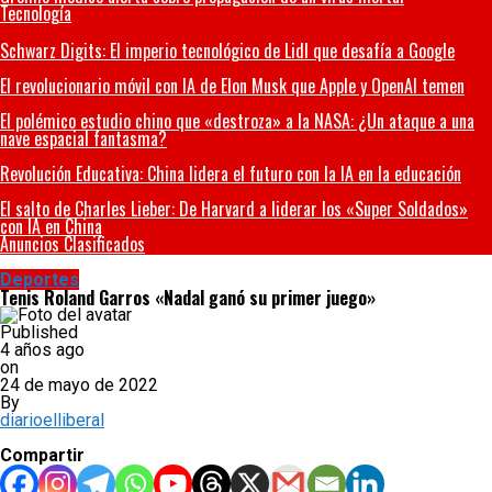
Tecnología
Schwarz Digits: El imperio tecnológico de Lidl que desafía a Google
El revolucionario móvil con IA de Elon Musk que Apple y OpenAI temen
El polémico estudio chino que «destroza» a la NASA: ¿Un ataque a una
nave espacial fantasma?
Revolución Educativa: China lidera el futuro con la IA en la educación
El salto de Charles Lieber: De Harvard a liderar los «Super Soldados»
con IA en China
Anuncios Clasificados
Deportes
Tenis Roland Garros «Nadal ganó su primer juego»
Published
4 años ago
on
24 de mayo de 2022
By
diarioelliberal
Compartir