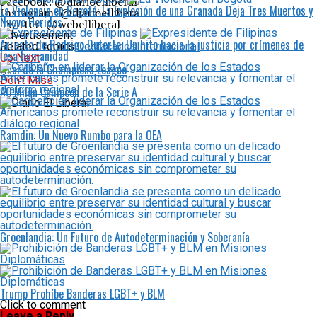
Facebook: @diarioelliberal
La Violencia en Bogotá: La Explosión de una Granada Deja Tres Muertos y
Instagram: @diarioelliberal
Nueve Heridos
Twitter: @webelliberal
Advertisement
Arresto de Rodrigo Duterte: Un hito hacia la justicia por crímenes de
Related Topics:
Destacados
Internacional
lesa humanidad
Up Next
Final de la Champions League
Don't Miss
AC Milán Campeón de la Serie A
Ramdin: Un Nuevo Rumbo para la OEA
Groenlandia: Un Futuro de Autodeterminación y Soberanía
Trump Prohíbe Banderas LGBT+ y BLM
Click to comment
Leave a Reply