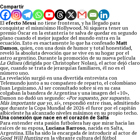
Compartir
El
efecto Messi
no tiene fronteras, y ha llegado para
conquistar el mismísimo Hollywood. Ni siquiera tener un
premio Óscar en la estantería te salva de quedar en segundo
plano cuando el mejor jugador del mundo entra en la
ecuación. Esto es exactamente lo que ha confesado
Matt
Damon
, quien, con una dosis de humor y total honestidad,
reveló la absoluta devoción que se vive en su hogar por el
astro argentino. Durante la promoción de su nueva película
La Odisea
(dirigida por Christopher Nolan), el actor dejó claro
que, cuando se trata de jerarquías familiares, él no es el
número uno.
La revelación surgió en una divertida entrevista con
Telemundo junto a su compañero de reparto, el colombiano
Juan Leguizamo. Al ser consultado sobre si en su casa
colgaban la bandera de Argentina y una imagen del «10»,
Damon no dudó un segundo:
«Por supuesto, por supuesto.
Más importante que yo, sí»
, respondió entre risas, admitiendo
que durante la Copa Mundial de 2026 el furor por el capitán
albiceleste ha alcanzado niveles máximos en su propio techo.
Una conexión que nace en el corazón de Salta
Para entender esta pasión futbolera hay que mirar hacia las
raíces de su esposa,
Luciana Barroso
, nacida en Salta,
Argentina. Ella ha sido la encargada de introducir al actor de
Good Will Hunting
en la vibrante cultura del fútbol