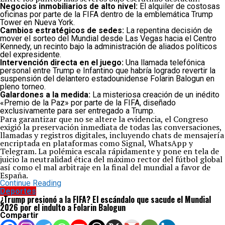
Negocios inmobiliarios de alto nivel:
El alquiler de costosas
oficinas por parte de la FIFA dentro de la emblemática Trump
Tower en Nueva York.
Cambios estratégicos de sedes:
La repentina decisión de
mover el sorteo del Mundial desde Las Vegas hacia el Centro
Kennedy, un recinto bajo la administración de aliados políticos
del expresidente.
Intervención directa en el juego:
Una llamada telefónica
personal entre Trump e Infantino que habría logrado revertir la
suspensión del delantero estadounidense Folarin Balogun en
pleno torneo.
Galardones a la medida:
La misteriosa creación de un inédito
«Premio de la Paz» por parte de la FIFA, diseñado
exclusivamente para ser entregado a Trump.
Para garantizar que no se altere la evidencia, el Congreso
exigió la preservación inmediata de todas las conversaciones,
llamadas y registros digitales, incluyendo chats de mensajería
encriptada en plataformas como Signal, WhatsApp y
Telegram. La polémica escala rápidamente y pone en tela de
juicio la neutralidad ética del máximo rector del fútbol global
así como el mal arbitraje en la final del mundial a favor de
España.
Continue Reading
Deportes
¿Trump presionó a la FIFA? El escándalo que sacude el Mundial
2026 por el indulto a Folarin Balogun
Compartir