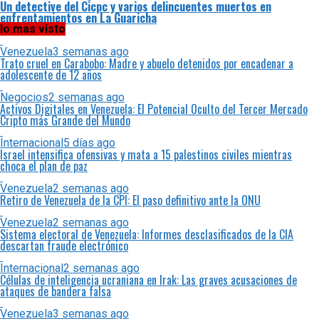
Un detective del Cicpc y varios delincuentes muertos en
enfrentamientos en La Guaricha
lo mas visto
Venezuela
3 semanas ago
Trato cruel en Carabobo: Madre y abuelo detenidos por encadenar a
adolescente de 12 años
Negocios
2 semanas ago
Activos Digitales en Venezuela: El Potencial Oculto del Tercer Mercado
Cripto más Grande del Mundo
Internacional
5 días ago
Israel intensifica ofensivas y mata a 15 palestinos civiles mientras
choca el plan de paz
Venezuela
2 semanas ago
Retiro de Venezuela de la CPI: El paso definitivo ante la ONU
Venezuela
2 semanas ago
Sistema electoral de Venezuela: Informes desclasificados de la CIA
descartan fraude electrónico
Internacional
2 semanas ago
Células de inteligencia ucraniana en Irak: Las graves acusaciones de
ataques de bandera falsa
Venezuela
3 semanas ago