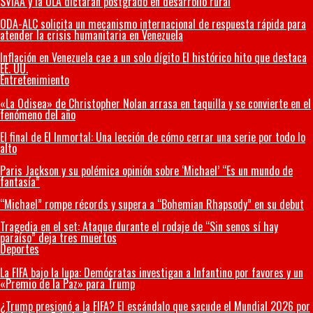
SVIAA y la ULA dictarán postgrado en desarrollo rural
ODA-ALC solicita un mecanismo internacional de respuesta rápida para
atender la crisis humanitaria en Venezuela
Inflación en Venezuela cae a un solo dígito El histórico hito que destaca
EE. UU.
Entretenimiento
«La Odisea» de Christopher Nolan arrasa en taquilla y se convierte en el
fenómeno del año
El final de El Inmortal: Una lección de cómo cerrar una serie por todo lo
alto
Paris Jackson y su polémica opinión sobre ‘Michael’ “Es un mundo de
fantasía”
“Michael” rompe récords y supera a “Bohemian Rhapsody” en su debut
Tragedia en el set: Ataque durante el rodaje de “Sin senos sí hay
paraíso” deja tres muertos
Deportes
La FIFA bajo la lupa: Demócratas investigan a Infantino por favores y un
«Premio de la Paz» para Trump
¿Trump presionó a la FIFA? El escándalo que sacude el Mundial 2026 por