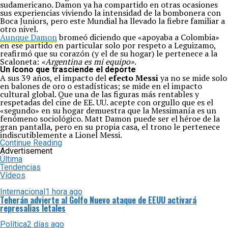
sudamericano. Damon ya ha compartido en otras ocasiones
sus experiencias viviendo la intensidad de la bombonera con
Boca Juniors, pero este Mundial ha llevado la fiebre familiar a
otro nivel.
Aunque Damon
bromeó diciendo que «apoyaba a Colombia»
en ese partido en particular solo por respeto a Leguizamo,
reafirmó que su corazón (y el de su hogar) le pertenece a la
Scaloneta:
«Argentina es mi equipo»
.
Un ícono que trasciende el deporte
A sus 39 años, el impacto del
efecto Messi
ya no se mide solo
en balones de oro o estadísticas; se mide en el impacto
cultural global. Que una de las figuras más rentables y
respetadas del cine de EE. UU. acepte con orgullo que es el
«segundo» en su hogar demuestra que la Messimanía es un
fenómeno sociológico. Matt Damon puede ser el héroe de la
gran pantalla, pero en su propia casa, el trono le pertenece
indiscutiblemente a Lionel Messi.
Continue Reading
Advertisement
Última
Tendencias
Vídeos
Internacional
1 hora ago
Teherán advierte al Golfo Nuevo ataque de EEUU activará
represalias letales
Política
2 días ago