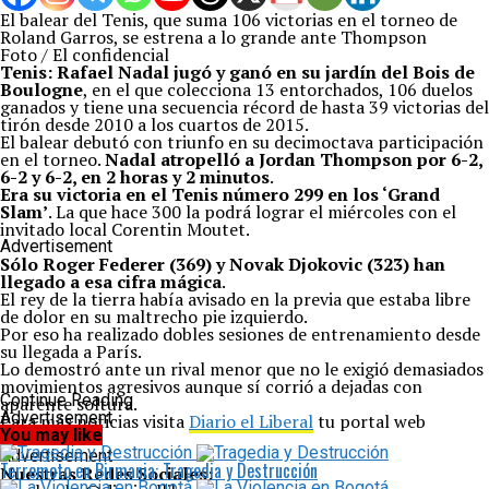
El balear del Tenis, que suma 106 victorias en el torneo de
Roland Garros, se estrena a lo grande ante Thompson
Foto / El confidencial
Tenis:
Rafael Nadal jugó y ganó en su jardín del Bois de
Boulogne
, en el que colecciona 13 entorchados, 106 duelos
ganados y tiene una secuencia récord de hasta 39 victorias del
tirón desde 2010 a los cuartos de 2015.
El balear debutó con triunfo en su decimoctava participación
en el torneo.
Nadal atropelló a Jordan Thompson por 6-2,
6-2 y 6-2, en 2 horas y 2 minutos
.
Era su victoria en el Tenis número 299 en los ‘Grand
Slam’
. La que hace 300 la podrá lograr el miércoles con el
invitado local Corentin Moutet.
Advertisement
Sólo Roger Federer (369) y Novak Djokovic (323) han
llegado a esa cifra mágica
.
El rey de la tierra había avisado en la previa que estaba libre
de dolor en su maltrecho pie izquierdo.
Por eso ha realizado dobles sesiones de entrenamiento desde
su llegada a París.
Lo demostró ante un rival menor que no le exigió demasiados
movimientos agresivos aunque sí corrió a dejadas con
Continue Reading
aparente soltura.
Advertisement
Para más noticias visita
Diario el Liberal
tu portal web
You may like
favorito.
Advertisement
Terremoto en Birmania: Tragedia y Destrucción
Nuestras Redes Sociales: