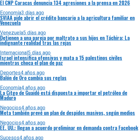
El CNP Caracas denuncia 134 agresiones a la prensa en 2026
Economía
3 días ago
SVIAA pide abrir el crédito bancario a la agricultura familiar en
Venezuela
Venezuela
5 días ago
Detienen a una pareja por maltrato a sus hijos en Táchira: La
indignante realidad tras las rejas
Internacional
5 días ago
Israel intensifica ofensivas y mata a 15 palestinos civiles
mientras choca el plan de paz
Deportes
4 años ago
Balón de Oro cambia sus reglas
Economía
4 años ago
La Citgo de Guaidó está dispuesta a importar el petróleo de
Maduro
Negocios
4 años ago
Meta también prevé un plan de despidos masivos, según medios
Negocios
4 años ago
EE. UU.: llegan a acuerdo preliminar en demanda contra Facebook
Sucesos
4 años ago