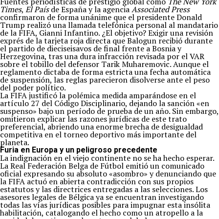
Fuentes periodísticas de prestigio global como
The New York
Times
,
El País
de España y la agencia
Associated Press
confirmaron de forma unánime que el presidente Donald
Trump realizó una llamada telefónica personal al mandatario
de la FIFA, Gianni Infantino. ¿El objetivo? Exigir una revisión
exprés de la tarjeta roja directa que Balogun recibió durante
el partido de dieciseisavos de final frente a Bosnia y
Herzegovina, tras una dura infracción revisada por el VAR
sobre el tobillo del defensor Tarik Muharemovic. Aunque el
reglamento dictaba de forma estricta una fecha automática
de suspensión, las reglas parecieron disolverse ante el peso
del poder político.
La FIFA justificó la polémica medida amparándose en el
artículo 27 del Código Disciplinario, dejando la sanción «en
suspenso» bajo un período de prueba de un año. Sin embargo,
omitieron explicar las razones jurídicas de este trato
preferencial, abriendo una enorme brecha de desigualdad
competitiva en el torneo deportivo más importante del
planeta.
Furia en Europa y un peligroso precedente
La indignación en el viejo continente no se ha hecho esperar.
La Real Federación Belga de Fútbol emitió un comunicado
oficial expresando su absoluto «asombro» y denunciando que
la FIFA actuó en abierta contradicción con sus propios
estatutos y las directrices entregadas a las selecciones. Los
asesores legales de Bélgica ya se encuentran investigando
todas las vías jurídicas posibles para impugnar esta insólita
habilitación, catalogando el hecho como un atropello a la