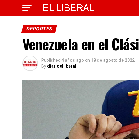
DEPORTES
Venezuela en el Clás
Published
4 años ago
on
18 de agosto de 2022
By
diarioelliberal