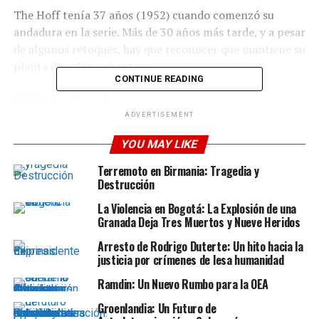
The Hoff tenía 37 años (1952) cuando comenzó su
andadura en la serie. Más de 30 años más tarde, y a pesar
de algunos retoques, hay que reconocer que mantiene su
planta de galán ochentero.
CONTINUE READING
Mitch Buchannon
ADVERTISEMENT
Venía de ser Michael Knight en ‘El Coche Fantástico / El
YOU MAY LIKE
auto increíble / El auto fantástico / Knight Rider’ y era
toda una estrella mundial. Apostó por ‘Los Vigilantes de
Terremoto en Birmania: Tragedia y
Destrucción
la Playa / Guardianes de la Bahía / Baywatch’ pero la
primera temporada funcionó sólo a medias en lo que a
La Violencia en Bogotá: La Explosión de una
audiencia se refiere . Cuando la NBC le dijo que la
Granada Deja Tres Muertos y Nueve Heridos
cancelaba, tomó las riendas de la serie en 1991 y como
Arresto de Rodrigo Duterte: Un hito hacia la
productor ejecutivo la convirtió en el referente
justicia por crímenes de lesa humanidad
televisivo. De paso, convirtió a su Mitch Buchannon en
Ramdin: Un Nuevo Rumbo para la OEA
leyenda playera.
Groenlandia: Un Futuro de