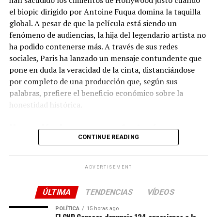
han sacudido los cimientos de Hollywood justo cuando
entre rejas, y la tregua ha terminado.
el biopic dirigido por Antoine Fuqua domina la taquilla
global. A pesar de que la película está siendo un
El rugido de ‘La Rubia’ y un reparto en
fenómeno de audiencias, la hija del legendario artista no
estado de gracia
ha podido contenerse más. A través de sus redes
sociales, Paris ha lanzado un mensaje contundente que
Si bien Álex García vuelve a devorar la pantalla con una
pone en duda la veracidad de la cinta, distanciándose
interpretación magnética, el verdadero golpe sobre la
por completo de una producción que, según sus
mesa en esta temporada lo da
Teresa Riott
. Su
palabras, prefiere el beneficio económico sobre la
personaje, «La Rubia», asume un protagonismo absoluto
honestidad histórica.
y descarnado. Riott construye una evolución impecable,
Una película para una «fantasía» muy
moviéndose con maestría entre la vulnerabilidad más
profunda y una dureza implacable, consolidándose
CONTINUE READING
específica
como uno de los grandes talentos de la ficción nacional.
El éxito de
‘Michael’
es innegable en los números, pero
ADVERTISEMENT
la brecha entre la crítica y el público es abismal: un
discreto
38%
de los especialistas frente a un arrollador
ÚLTIMA
TENDENCIAS
VÍDEOS
97%
de los fans en portales como Rotten Tomatoes.
POLÍTICA
15 horas ago
Para Paris, esta desconexión tiene una explicación