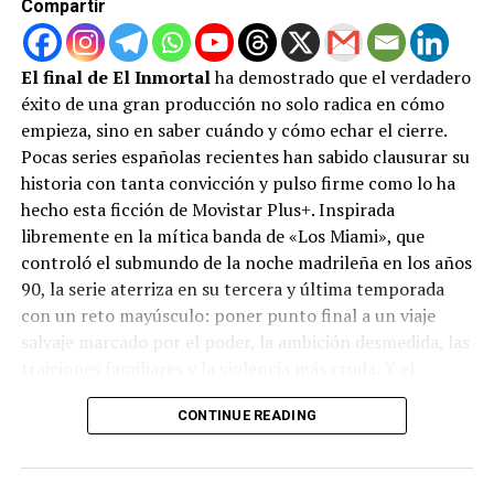
Damon se pone en la piel de Ulises, el rey de Ítaca,
Compartir
liderando una travesía llena de mitología, peligro y
emoción tras la caída de Troya. Pero Damon no navega
El final de El Inmortal
ha demostrado que el verdadero
solo; lo acompaña un elenco multisectorial de gigantes
éxito de una gran producción no solo radica en cómo
de Hollywood que incluye a Tom Holland, Anne
empieza, sino en saber cuándo y cómo echar el cierre.
Hathaway, Robert Pattinson, Lupita Nyong’o, Zendaya,
Pocas series españolas recientes han sabido clausurar su
Charlize Theron, Elliot Page, Jon Bernthal y John
historia con tanta convicción y pulso firme como lo ha
Leguizamo.
hecho esta ficción de Movistar Plus+. Inspirada
libremente en la mítica banda de «Los Miami», que
Además, el formato técnico ha sido un factor decisivo.
controló el submundo de la noche madrileña en los años
La cinta se ha transformado en un fenómeno sin
90, la serie aterriza en su tercera y última temporada
precedentes dentro de las salas IMAX, aportando 48
con un reto mayúsculo: poner punto final a un viaje
millones de dólares solo en su último fin de semana. La
salvaje marcado por el poder, la ambición desmedida, las
fiebre por experimentar la visión de Nolan es tal que las
traiciones familiares y la violencia más cruda. Y el
funciones en el codiciado formato IMAX de 70
resultado, con tan solo seis episodios, es sencillamente
milímetros están prácticamente agotadas hasta
CONTINUE READING
redondo.
septiembre en Estados Unidos y Canadá.
Un salto temporal hacia las nuevas
Si tenías dudas sobre si la mitología griega podía