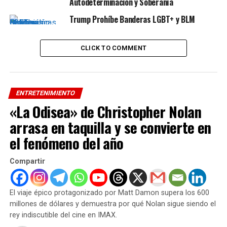
David Hasselhoff
Autodeterminación y Soberanía
Trump Prohíbe Banderas LGBT+ y BLM
David Hasselhoff no ha dejado de trabajar, aunque
viendo que le rentaba, optó por convertirse en un
caricato de sí mismo, abrazando al personaje por
CLICK TO COMMENT
encima del actor. La jugada no le ha salido mal porque la
gente le sigue adorando. ‘Bob Esponja: La película’,
‘Sharknado’ o ‘Anaconda’ son algunos de los títulos en
ENTRETENIMIENTO
los que ha participado desde el fin de la serie.
«La Odisea» de Christopher Nolan
arrasa en taquilla y se convierte en
ADVERTISEMENT
el fenómeno del año
Casey Jean ‘CJ’ Parker
Compartir
La llegada de esta nueva socorrista a la playa de Santa
Mónica revolucionó la serie y al planeta entero. CJ
Parker se convirtió en icono de los 90 y su bikini rojo en
El viaje épico protagonizado por Matt Damon supera los 600
pieza de culto.
millones de dólares y demuestra por qué Nolan sigue siendo el
rey indiscutible del cine en IMAX.