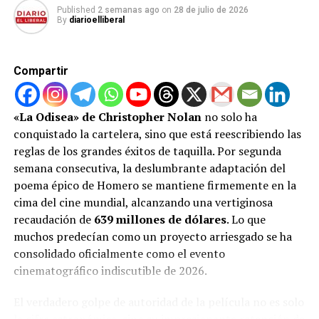
Pamela Anderson
Published
2 semanas ago
on
28 de julio de 2026
By
diarioelliberal
Pamela Anderson estuvo cinco temporadas en
‘Baywatch’ (1992-1997) pero, tras su salida, no supo
elegir bien los títulos en los que trabajar y acabó siendo
Compartir
un anhelo ‘romántico’ del pasado y un símbolo del final
de siglo.
«La Odisea» de Christopher Nolan
no solo ha
Para estas y otras noticias visita nuestro portal web
conquistado la cartelera, sino que está reescribiendo las
Diario el Liberal
reglas de los grandes éxitos de taquilla. Por segunda
tu pagina favorita.
semana consecutiva, la deslumbrante adaptación del
poema épico de Homero se mantiene firmemente en la
RELATED TOPICS:
DESTACADOS
INTERNACIONAL
cima del cine mundial, alcanzando una vertiginosa
UP NEXT
recaudación de
639 millones de dólares
. Lo que
No cancelara su Noche de Fin de Año
muchos predecían como un proyecto arriesgado se ha
consolidado oficialmente como el evento
DON'T MISS
Marc Anthony desvela el motivo del gesto
cinematográfico indiscutible de 2026.
El verdadero golpe de autoridad de la película no es solo