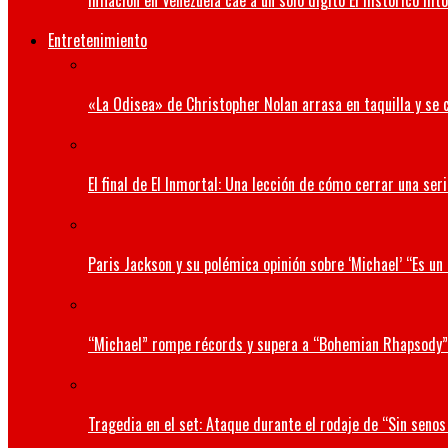
Inflación en Venezuela cae a un solo dígito El histórico hit
Entretenimiento
«La Odisea» de Christopher Nolan arrasa en taquilla y se 
El final de El Inmortal: Una lección de cómo cerrar una seri
Paris Jackson y su polémica opinión sobre ‘Michael’ “Es u
“Michael” rompe récords y supera a “Bohemian Rhapsody”
Tragedia en el set: Ataque durante el rodaje de “Sin senos