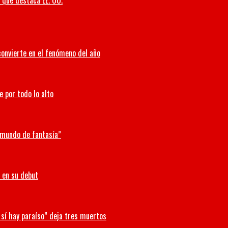
o que destaca EE. UU.
convierte en el fenómeno del año
e por todo lo alto
n mundo de fantasía”
 en su debut
 sí hay paraíso” deja tres muertos