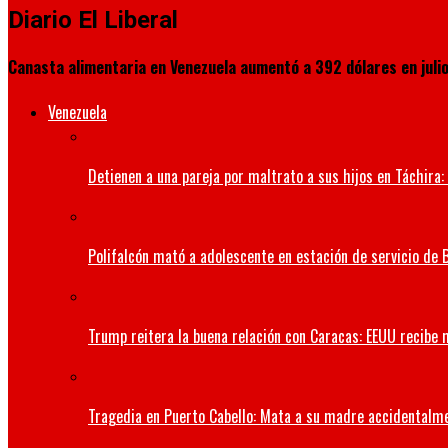
Diario El Liberal
Canasta alimentaria en Venezuela aumentó a 392 dólares en juli
Venezuela
Detienen a una pareja por maltrato a sus hijos en Táchira: 
Polifalcón mató a adolescente en estación de servicio de B
Trump reitera la buena relación con Caracas: EEUU recibe 
Tragedia en Puerto Cabello: Mata a su madre accidentalm