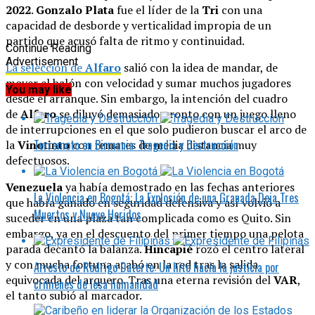
2022
.
Gonzalo
Plata
fue el líder de la
Tri
con una
capacidad de desborde y verticalidad impropia de un
partido que acusó falta de ritmo y continuidad.
Continue Reading
Advertisement
La selección de
Alfaro
salió con la idea de mandar, de
mover el balón con velocidad y sumar muchos jugadores
You may like
desde el arranque. Sin embargo, la intención del cuadro
de
Alfaro
se diluyó demasiado pronto con un juego lleno
de interrupciones en el que solo pudieron buscar el arco de
Terremoto en Birmania: Tragedia y Destrucción
la
Vinotinto
con remates de media distancia muy
defectuosos.
Venezuela
ya había demostrado en las fechas anteriores
La Violencia en Bogotá: La Explosión de una Granada Deja Tres
que había ganado en seguridad defensiva y así volvió a
Muertos y Nueve Heridos
suceder en una plaza tan complicada como es Quito. Sin
embargo, ya en el descuento del primer tiempo una pelota
parada decantó la balanza.
Hincapié
rozó el centro lateral
y con mucha fortuna acabó en la red tras la salida
Arresto de Rodrigo Duterte: Un hito hacia la justicia por
equivocada del arquero. Tras una eterna revisión del
VAR
,
crímenes de lesa humanidad
el tanto subió al marcador.