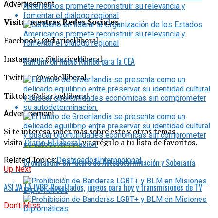
Advertisement
Visita nuestras Redes Sociales
Facebook: @diarioelliberal
Instagram: @diarioelliberal
Ramdin: Un Nuevo Rumbo para la OEA
Twitter: @webelliberal
Tiktok: @diarioelliberal
Advertisement
Si te interesa saber más sobre este y otros temas
visita
Diario El Liberal
y agrégalo a tu lista de favoritos.
Related Topics:
Destacados
Internacional
Groenlandia: Un Futuro de Autodeterminación y Soberanía
Up Next
ASÍ VA LA LVBP. Resultados, juegos para hoy y transmisiones de TV
Don't Miss