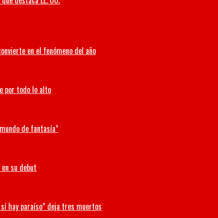
o que destaca EE. UU.
convierte en el fenómeno del año
e por todo lo alto
n mundo de fantasía”
 en su debut
 sí hay paraíso” deja tres muertos