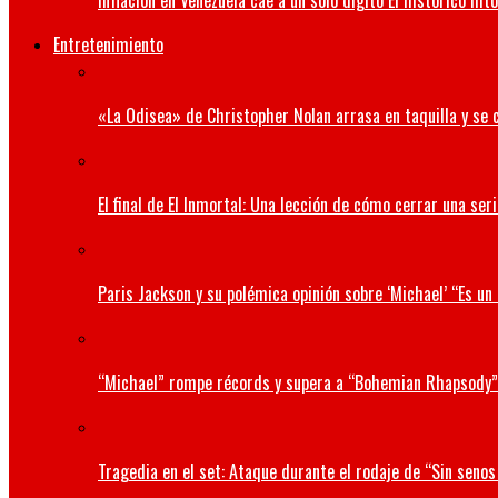
Inflación en Venezuela cae a un solo dígito El histórico hit
Entretenimiento
«La Odisea» de Christopher Nolan arrasa en taquilla y se 
El final de El Inmortal: Una lección de cómo cerrar una seri
Paris Jackson y su polémica opinión sobre ‘Michael’ “Es u
“Michael” rompe récords y supera a “Bohemian Rhapsody”
Tragedia en el set: Ataque durante el rodaje de “Sin senos