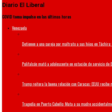
Diario El Liberal
COVID toma impulso en las últimas horas
Venezuela
Detienen a una pareja por maltrato a sus hijos en Táchira: 
Polifalcón mató a adolescente en estación de servicio de B
Trump reitera la buena relación con Caracas: EEUU recibe 
Tragedia en Puerto Cabello: Mata a su madre accidentalm