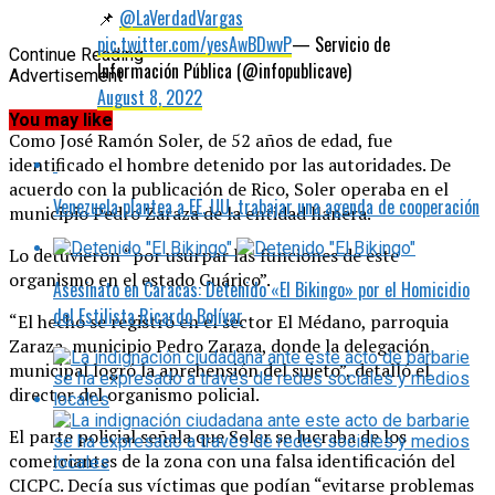
📌
@LaVerdadVargas
pic.twitter.com/yesAwBDwvP
— Servicio de
Continue Reading
Información Pública (@infopublicave)
Advertisement
August 8, 2022
You may like
Como José Ramón Soler, de 52 años de edad, fue
identificado el hombre detenido por las autoridades. De
acuerdo con la publicación de Rico, Soler operaba en el
Venezuela plantea a EE. UU. trabajar una agenda de cooperación
municipio Pedro Zaraza de la entidad llanera.
Lo detuvieron “por usurpar las funciones de este
organismo en el estado Guárico”.
Asesinato en Caracas: Detenido «El Bikingo» por el Homicidio
del Estilista Ricardo Bolívar
“El hecho se registró en el sector El Médano, parroquia
Zaraza, municipio Pedro Zaraza, donde la delegación
municipal logró la aprehensión del sujeto”, detalló el
director del organismo policial.
El parte policial señala que Soler se lucraba de los
comerciantes de la zona con una falsa identificación del
CICPC. Decía sus víctimas que podían “evitarse problemas