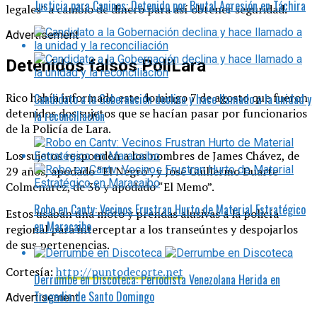
Justicia para Caninos: Detenido por Brutal Agresión en Táchira
legales” a cambio de dinero para así obtener seguridad.
Advertisement
Detenidos falsos PoliLara
Rico había informado este domingo 7 de agosto que fueron
Candidato a la Gobernación declina y hace llamado a la unidad y
detenidos dos sujetos que se hacían pasar por funcionarios
la reconciliación
de la Policía de Lara.
Los sujetos responden a los nombres de James Chávez, de
29 años, apodado “El Negro”, y José Guillermo Duarte
Colmenarez, de 36 y apodado “El Memo”.
Robo en Cantv: Vecinos Frustran Hurto de Material Estratégico
Estos usaban una moto y prendas alusivas a la policía
en Maracaibo
regional para interceptar a los transeúntes y despojarlos
de sus pertenencias.
Cortesía:
http://puntodecorte.net
Derrumbe en Discoteca: Periodista Venezolana Herida en
Tragedia de Santo Domingo
Advertisement