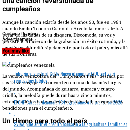
Una canción reversionada de
cumpleaños
Aunque la canción existía desde los años 50, fue en 1964
cuando Emilio Teodoro Giannotti Arvelo la inmortalizó. A
Continue Reading
pesar de las dudas de su disquera, Discomoda, su voz y
Advertisement
persistencia hicieron de la grabación un éxito rotundo, y la
canción se difundió rápidamente por todo el país y más allá
You may like
de sus fronteras.
Teherán advierte al Golfo Nuevo ataque de EEUU activará
La versión venezolana del “Cumpleaños Feliz” destaca por
represalias letales
sus 24 versos, que la convierten en una de las más largas
del mundo. Acompañada de guitarra, maraca y cuatro
criollo, la melodía puede durar hasta cinco minutos,
extendiendo los buenos deseos de felicidad, prosperidad y
El CNP Caracas denuncia 134 agresiones a la prensa en 2026
bendiciones para el cumpleañero.
Un Himno para todo el país
SVIAA pide abrir el crédito bancario a la agricultura familiar en