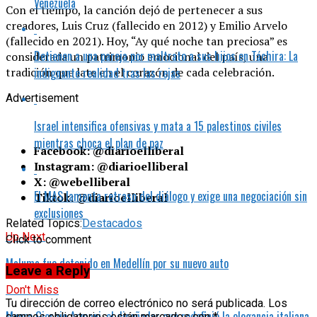
Venezuela
Con el tiempo, la canción dejó de pertenecer a sus
creadores, Luis Cruz (fallecido en 2012) y Emilio Arvelo
(fallecido en 2021). Hoy, “Ay qué noche tan preciosa” es
Detienen a una pareja por maltrato a sus hijos en Táchira: La
considerada un patrimonio emocional del país, una
indignante realidad tras las rejas
tradición que late en el corazón de cada celebración.
Advertisement
Israel intensifica ofensivas y mata a 15 palestinos civiles
mientras choca el plan de paz
Facebook: @diarioelliberal
Instagram: @diarioelliberal
X: @webelliberal
El MAS lamenta retraso del diálogo y exige una negociación sin
Tiktok: @diarioelliberal
exclusiones
Related Topics:
Destacados
Up Next
Click to comment
Maluma fue detenido en Medellín por su nuevo auto
Leave a Reply
Don't Miss
Tu dirección de correo electrónico no será publicada.
Los
Muere Giorgio Armani, el diseñador que redefinió la elegancia italiana
campos obligatorios están marcados con
*