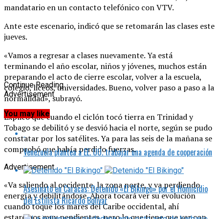
mandatario en un contacto telefónico con VTV.
Ante este escenario, indicó que se retomarán las clases este
jueves.
«Vamos a regresar a clases nuevamente. Ya está
terminando el año escolar, niños y jóvenes, muchos están
preparando el acto de cierre escolar, volver a la escuela,
Continue Reading
colegio, liceos, universidades. Bueno, volver paso a paso a la
Advertisement
normalidad», subrayó.
You may like
Explicó que cuando el ciclón tocó tierra en Trinidad y
Tobago se debilitó y se desvió hacia el norte, según se pudo
constatar por los satélites. Ya para las seis de la mañana se
comprobó que había perdido fuerzas.
Venezuela plantea a EE. UU. trabajar una agenda de cooperación
Advertisement
«Va saliendo al occidente, la zona norte, y va perdiendo
Asesinato en Caracas: Detenido «El Bikingo» por el Homicidio
energía y debilitándose. Ahora tocará ver su evolución
del Estilista Ricardo Bolívar
cuando toque los mares del Caribe occidental, ahí
estaremos muy pendientes, pero lo que tiene que ver con