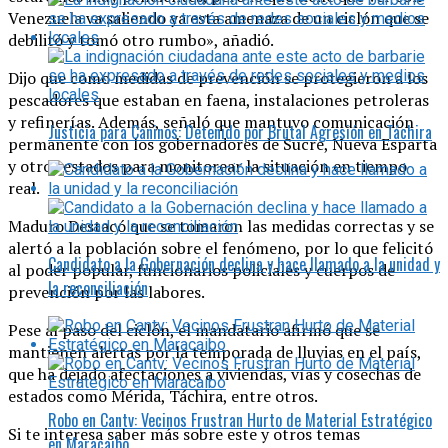
Venezuela va saliendo ya esta amenaza de un ciclón que se
debilitó y tomó otro rumbo», añadió.
Dijo que como medidas de prevención se protegieron a los
pescadores que estaban en faena, instalaciones petroleras
y refinerías. Además, señaló que mantuvo comunicación
Justicia para Caninos: Detenido por Brutal Agresión en Táchira
permanente con los gobernadores de Sucre, Nueva Esparta
y otros estados para monitorear la situación en tiempo
real.
Maduro Destacó que se tomaron las medidas correctas y se
alertó a la población sobre el fenómeno, por lo que felicitó
Candidato a la Gobernación declina y hace llamado a la unidad y
al poder popular, funcionarios policiales y cuerpos de
la reconciliación
prevención por las labores.
Pese al paso del ciclón, el mandatario afirmó que se
mantienen alertas por la temporada de lluvias en el país,
que ha dejado afectaciones a viviendas, vías y cosechas de
estados como Mérida, Táchira, entre otros.
Robo en Cantv: Vecinos Frustran Hurto de Material Estratégico
Si te interesa saber más sobre este y otros temas
en Maracaibo