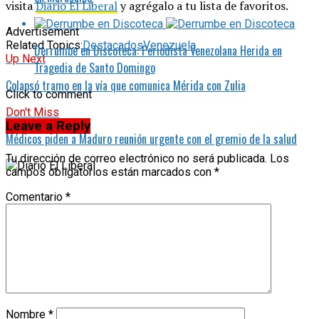
visita
Diario El Liberal
y agrégalo a tu lista de favoritos.
Advertisement
Related Topics:
Destacados
Venezuela
Derrumbe en Discoteca: Periodista Venezolana Herida en
Up Next
Tragedia de Santo Domingo
Colapsó tramo en la vía que comunica Mérida con Zulia
Click to comment
Don't Miss
Leave a Reply
Médicos piden a Maduro reunión urgente con el gremio de la salud
Tu dirección de correo electrónico no será publicada.
Los
campos obligatorios están marcados con
*
Comentario
*
Nombre
*