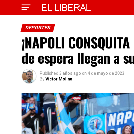
DEPORTES
¡NAPOLI CONSQUITA 
de espera llegan a su
Published
3 años ago
on
4 de mayo de 2023
By
Victor Molina