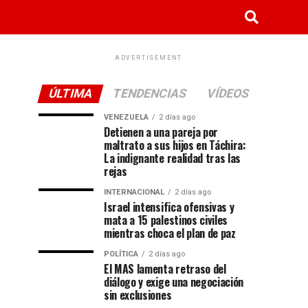
ADVERTISEMENT
ÚLTIMA
TENDENCIAS
VÍDEOS
VENEZUELA
2 días ago
Detienen a una pareja por
maltrato a sus hijos en Táchira:
La indignante realidad tras las
rejas
INTERNACIONAL
2 días ago
Israel intensifica ofensivas y
mata a 15 palestinos civiles
mientras choca el plan de paz
POLÍTICA
2 días ago
El MAS lamenta retraso del
diálogo y exige una negociación
sin exclusiones