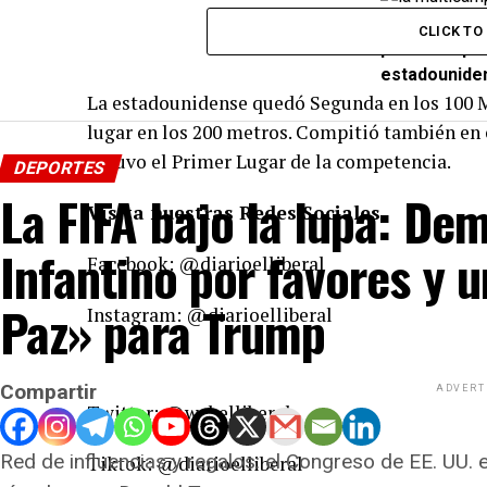
Lamentablem
CLICK T
para el depo
estadounide
La estadounidense quedó Segunda en los 100 M
lugar en los 200 metros. Compitió también en el
obtuvo el Primer Lugar de la competencia.
DEPORTES
La FIFA bajo la lupa: De
Visita nuestras Redes Sociales
Infantino por favores y 
Facebook: @diarioelliberal
Paz» para Trump
Instagram: @diarioelliberal
Compartir
ADVERT
Twitter: @webelliberal
Red de influencias y regalos: el Congreso de EE. UU. 
Tiktok: @diarioelliberal