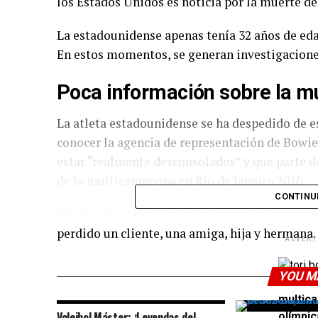
los Estados Unidos es noticia por la muerte d
La estadounidense apenas tenía 32 años de ed
En estos momentos, se generan investigaciones
Poca información sobre la m
La atleta estadounidense se ha despedido de es
conocer la agencia de representación de Bowie
estar “realmente desconsolados” y que parte d
de la multicampeona en Río de Janeiro 2016.
CONTINU
Dentro del comunicado, la compañía de repres
perdido un cliente, una amiga, hija y hermana.
ADVERT
YOU M
Tori Bo
multic
Voleibol Máster: ¡Leyendas del
olímpic