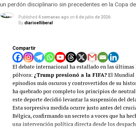
un perdón disciplinario sin precedentes en la Copa d
de todas las conversaciones, llamadas y registros d
encriptada en plataformas como Signal, WhatsApp 
Published
4 semanas ago
on
6 de julio de 2026
rápidamente y pone en tela de juicio la neutralidad
By
diarioelliberal
así como el mal arbitraje en la final del mundial a 
Compartir
El debate internacional ha estallado en las últimas
pólvora:
¿Trump presionó a la FIFA?
El Mundial 
episodios más oscuros y controvertidos de su histor
ha quebrado por completo los principios de neutrali
este deporte decidió levantar la suspensión del de
Esta sorpresiva medida ocurre justo antes del cruci
Bélgica, confirmando un secreto a voces que ha hec
una intervención política directa desde los despach