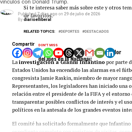
vínculos con Donald Trump.
Si te interesa saber más sobre este y otros tem
Published
7 días ago
on
29 de julio de 2026
de favoritos.
By
diarioelliberal
RELATED TOPICS:
DEPORTES
DESTACADOS
Compartir
DON'T MISS
¡Ronald Acuña Jr nombrado jugador
del mes en la Nacional!
La
investigación a Gianni Infantino
por parte d
Estados Unidos ha encendido las alarmas en el fútb
congresista Jamie Raskin, miembro de mayor rango
Representantes, los legisladores han iniciado una of
relación entre el presidente de la FIFA y el entorn
transparentar posibles conflictos de interés y el u
políticos en la antesala de los grandes eventos inte
El comité ha solicitado formalmente que Infantino
expediente completo con registros de visitas, com