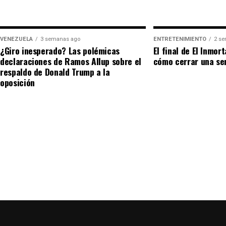
Un ícono que trasciende el deporte
A sus 39 años, el impacto del
efecto Messi
ya no se
VENEZUELA
3 semanas ago
ENTRETENIMIENTO
2 s
estadísticas; se mide en el impacto cultural global.
¿Giro inesperado? Las polémicas
El final de El Inmor
declaraciones de Ramos Allup sobre el
cómo cerrar una ser
respetadas del cine de EE. UU. acepte con orgullo 
respaldo de Donald Trump a la
que la Messimanía es un fenómeno sociológico. Mat
oposición
pantalla, pero en su propia casa, el trono le perten