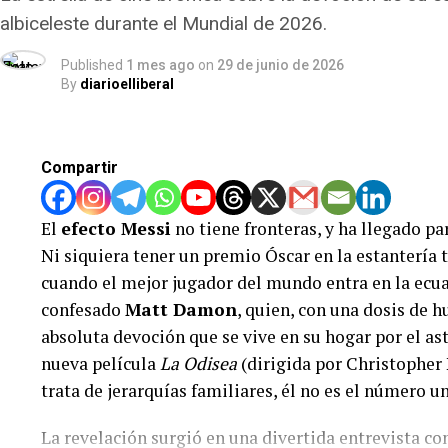
la FIFA actuó en abierta contradicción con sus propi
albiceleste durante el Mundial de 2026.
a las selecciones. Los asesores legales de Bélgica y
Published
1 mes ago
on
29 de junio de 2026
vías jurídicas posibles para impugnar esta insólita
By
diarioelliberal
un atropello a la equidad deportiva en pleno torneo
Lejos de mantener la discreción, el propio Donald
Compartir
celebrando la noticia en su red social
Truth Social
, 
por «revertir una gran injusticia». Este escándalo re
El
efecto Messi
no tiene fronteras, y ha llegado 
proximidad entre Infantino y el presidente norteam
Ni siquiera tener un premio Óscar en la estantería 
lupa tras la creación de un polémico «Premio de la
cuando el mejor jugador del mundo entra en la ecua
fútbol hoy se pregunta si las canchas se rigen por e
confesado
Matt Damon
, quien, con una dosis de h
absoluta devoción que se vive en su hogar por el as
nueva película
La Odisea
(dirigida por Christopher 
trata de jerarquías familiares, él no es el número u
La revelación surgió en una divertida entrevista 