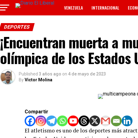
VENEZUELA
INTERNACIONAL
ECON
TECNOLOGÍA
ANUNCIOS CLASIFICADOS
DEPORTES
¡Encuentran muerta a m
olímpica de los Estados 
Published
3 años ago
on
4 de mayo de 2023
By
Victor Molina
Compartir
El atletismo es uno de los deportes más atract