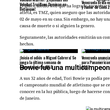
Venezuela Brilla e
Voleibol Trujillano Dominan en
El único medio web que ha logrado encontrar i
y Junior de Lima 
Betijoque!
atleta, es TMZ, quien aseguro que las autorid
02 de mayo en su casa. Sin embargo, no hay un
causa de muerte o si alguien la genero.
Seguramente, las autoridades emitirán un com
hechos.
¡Inicia el adiós a Miguel Cabrera! Se
Venezuela anunci
ADVERT
juega la última semana de
para Panamerican
Bowie fue una multicampeon
competencia en MLB
2023
A sus 32 años de edad, Tori Bowie ya podía pr
el campeonato mundial de atletismo que se cel
conocer en la luz pública, luego de hacerse co
de Janeiro.