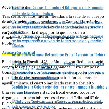
Asesinato en Caracas: Detenido «El Bikingo» por el Homicidio
Advertisement
del Estilista Ricardo Bolívar
Tras ser abordados, fueron llevados a la sede de su cuerpo
de adscripción donde revelaron que Zamora Hernández
quien era el encargado de la Sala de Evidencias, estuvo a
cargo de extraer la droga, por lo que los cuatro
funcionarios fueron puestos a disposición del Ministerio
Público.
Acusación formal
Justicia para Caninos: Detenido por Brutal Agresión en Táchira
En el juicio, la Fiscalía 12ª de Monagas ratificó la acusación
contra los oficiales Zamora Hernández, Lista Campos y
González Rondón por la comisión de corrupción propia,
peculado de uso, sustracción y sustitución; además de
agavillamiento. El cuarto implicado resultó absuelto.
Candidato a la Gobernación declina y hace llamado a la unidad y
Una vez que la representación fiscal evacuó todos los
la reconciliación
órganos de prueba inherentes al caso, el Tribunal 5º de
Juicio en esa entidad oriental dictó la referida condena en
contra de los acusados y fijó su reclusión en el Centro de