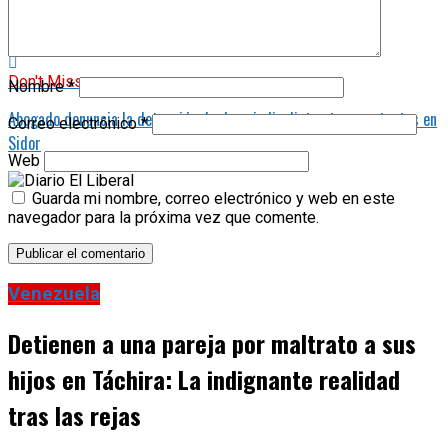
Delitos digitales desde cárceles
Don't Miss
Nombre
*
Abogado denuncia la detención de dos sindicalistas tras protestas en
Correo electrónico
*
Sidor
Web
Guarda mi nombre, correo electrónico y web en este
navegador para la próxima vez que comente.
Venezuela
Detienen a una pareja por maltrato a sus
hijos en Táchira: La indignante realidad
tras las rejas