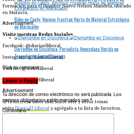
Formación para el Hombre Nuevo Nelson Mandela, ubicado
en Maturín.
Robo en Cantv: Vecinos Frustran Hurto de Material Estratégico
Advertisement
en Maracaibo
Visita nuestras Redes Sociales
Facebook: @diarioelliberal
Derrumbe en Discoteca: Periodista Venezolana Herida en
Tragedia de Santo Domingo
Instagram: @diarioelliberal
Click to comment
Twitter: @webelliberal
Tiktok: @diarioelliberal
Leave a Reply
Advertisement
Tu dirección de correo electrónico no será publicada.
Los
campos obligatorios están marcados con
*
Si te interesa saber más sobre este y otros temas
visita
Diario El Liberal
y agrégalo a tu lista de favoritos.
Comentario
*
Related Topics:
Destacados
Venezuela
Up Next