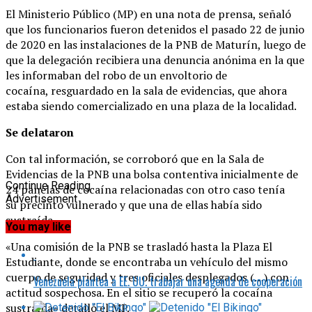
El Ministerio Público (MP) en una nota de prensa, señaló
que los funcionarios fueron detenidos el pasado 22 de junio
de 2020 en las instalaciones de la PNB de Maturín, luego de
que la delegación recibiera una denuncia anónima en la que
les informaban del robo de un envoltorio de
cocaína, resguardado en la sala de evidencias, que ahora
estaba siendo comercializado en una plaza de la localidad.
Se delataron
Con tal información, se corroboró que en la Sala de
Evidencias de la PNB una bolsa contentiva inicialmente de
Continue Reading
24 panelas de cocaína relacionadas con otro caso tenía
Advertisement
su precinto vulnerado y que una de ellas había sido
sustraída.
You may like
«Una comisión de la PNB se trasladó hasta la Plaza El
Estudiante, donde se encontraba un vehículo del mismo
cuerpo de seguridad y tres oficiales desplegados (…) con
Venezuela plantea a EE. UU. trabajar una agenda de cooperación
actitud sospechosa. En el sitio se recuperó la cocaína
sustraída» detalló el MP.