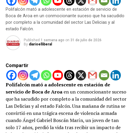
alarma: Ruth Dayanara Ontiveros Núñez, de 35 años y
Polifalcón mató a adolescente en estación de servicio de
madre biológica de los niños, presenciaba los ataques de
Boca de Aroa en un conmocionante suceso que ha sacudido
manera continua y permitía la barbarie sin intervenir
por completo a la comunidad del sector Las Delicias y al
para defenderlos.
estado Falcón.
Published
1 semana ago
on
31 de julio de 2026
El maltrato infantil
deja cicatrices físicas que sanan con
By
diarioelliberal
el tiempo, pero las heridas psicológicas provocadas por
el sometimiento y la negligencia materna requieren un
proceso profundo de recuperación. Afortunadamente,
Compartir
las autoridades actuaron a tiempo para frenar este ciclo
de abusos antes de que ocurriera una tragedia
irreversible.
Polifalcón mató a adolescente en estación de
servicio de Boca de Aroa
en un conmocionante suceso
Ambos arrestados quedaron inmediatamente a la orden
que ha sacudido por completo a la comunidad del sector
del Ministerio Público, organismo encargado de iniciar el
Las Delicias y al estado Falcón. Una mañana de rutina se
procedimiento judicial correspondiente para garantizar
convirtió en una trágica escena de violencia armada
que caiga todo el peso de la ley sobre los responsables.
cuando Ángel Gabriel Boscán Marín, un joven de tan
Este suceso nos recuerda la importancia vital de
solo 17 años, perdió la vida tras recibir un impacto de
denunciar cualquier sospecha de vulneración de