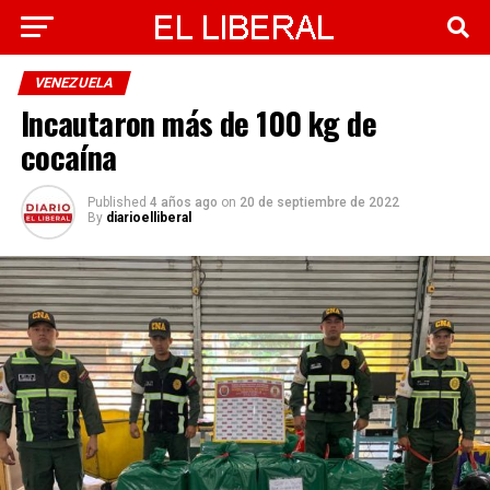
VENEZUELA
Incautaron más de 100 kg de
cocaína
Published
4 años ago
on
20 de septiembre de 2022
By
diarioelliberal