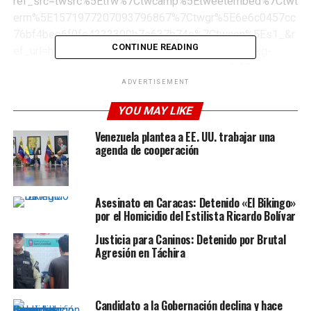
ref_src=twsrc%5Etfw%7Ctwcamp%5Etweetembed%7Ctwt
erm%5E1571977207093796867%7Ctwgr%5E6e6c0457cc
76bf4bee6f0fe4222300b7e637b74e%7Ctwcon%5Es1_&r
CONTINUE READING
ef_url=http%3A%2F%2Fpuntodecorte.net%2F100-kg-
cocaina-paises-bajos-servicio-encomiendas%2F
“FANB incauta 107,710 kilos de cocaína impregnados en
ADVERTISEMENT
coque de petróleo para disimular el olor”, indicó el
YOU MAY LIKE
funcionario en su cuenta de Twitter.
Venezuela plantea a EE. UU. trabajar una
En la red social publicó fotografías sobre este hallazgo,
agenda de cooperación
así como de militares incautaron trabajando en el
reconocimiento de los estupefacientes.
Asesinato en Caracas: Detenido «El Bikingo»
Petroquímicos
por el Homicidio del Estilista Ricardo Bolívar
Justicia para Caninos: Detenido por Brutal
Hernández Lárez no indicó si hay detenidos o
Agresión en Táchira
sospechosos relacionados con estos hechos.
Candidato a la Gobernación declina y hace
ADVERTISEMENT