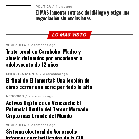
en la aprobación del presupuesto militar.
POLÍTICA
4 días ago
El MAS lamenta retraso del diálogo y exige una
El gobernante justificó estos flujos económicos
negociación sin exclusiones
comparando la dinámica actual con los elevados costes
que Estados Unidos ha asumido históricamente en
LO MAS VISTO
conflictos internacionales. Según su perspectiva, el país
norteamericano ha pagado varias veces el precio de esas
VENEZUELA
2 semanas ago
Trato cruel en Carabobo: Madre y
intervenciones pasadas, sugiriendo que este nuevo
abuelo detenidos por encadenar a
esquema financiero representa una retribución
adolescente de 12 años
estratégica. Además, adelantó que un modelo similar de
captación de recursos podría aplicarse próximamente
ENTRETENIMIENTO
3 semanas ago
El final de El Inmortal: Una lección de
en otros escenarios globales como Irán.
cómo cerrar una serie por todo lo alto
Aunque no se ofrecieron detalles
técnicos específicos
NEGOCIOS
2 semanas ago
Activos Digitales en Venezuela: El
sobre las cuentas receptoras ni sobre los mecanismos
Potencial Oculto del Tercer Mercado
legales exactos mediante los cuales se están
Cripto más Grande del Mundo
transfiriendo estos montos, las declaraciones reafirman
el giro en las relaciones bilaterales. Trump concluyó
VENEZUELA
2 semanas ago
Sistema electoral de Venezuela:
enfatizando que, hoy en día, Washington mantiene «una
Informes desclasificados de la CIA