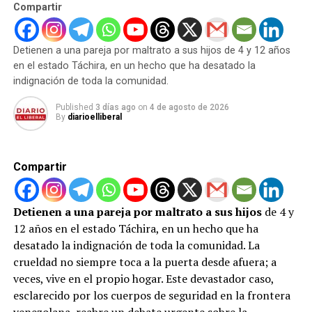
Compartir
es detectada en el Puesto de Atención al Ciudadano San
Antonio”, apuntó el militar en la misma red social, junto
a imágenes que daban cuenta del procedimiento.
Detienen a una pareja por maltrato a sus hijos de 4 y 12 años
en el estado Táchira, en un hecho que ha desatado la
indignación de toda la comunidad.
ADVERTISEMENT
Cortesía:
http://puntodecorte.net
Published
3 días ago
on
4 de agosto de 2026
By
diarioelliberal
Visita nuestras Redes Sociales
Facebook: @diarioelliberal
Compartir
Instagram: @diarioelliberal
Detienen a una pareja por maltrato a sus hijos
de 4 y
Twitter: @webelliberal
12 años en el estado Táchira, en un hecho que ha
desatado la indignación de toda la comunidad. La
crueldad no siempre toca a la puerta desde afuera; a
veces, vive en el propio hogar. Este devastador caso,
ADVERTISEMENT
Tiktok: @diarioelliberal
esclarecido por los cuerpos de seguridad en la frontera
venezolana, reabre un debate urgente sobre la