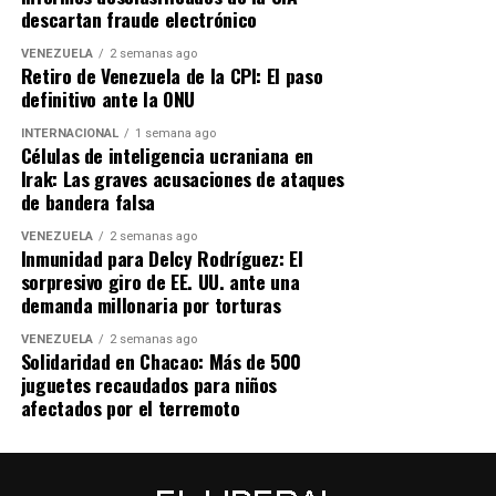
muy buena relación con Venezuela», marcando un
descartan fraude electrónico
precedente definitivo en las dinámicas políticas de la
VENEZUELA
2 semanas ago
región.
Retiro de Venezuela de la CPI: El paso
definitivo ante la ONU
INTERNACIONAL
1 semana ago
Células de inteligencia ucraniana en
Irak: Las graves acusaciones de ataques
de bandera falsa
VENEZUELA
2 semanas ago
Inmunidad para Delcy Rodríguez: El
sorpresivo giro de EE. UU. ante una
demanda millonaria por torturas
VENEZUELA
2 semanas ago
Solidaridad en Chacao: Más de 500
juguetes recaudados para niños
afectados por el terremoto