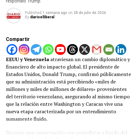
respondió Trump.
El efectivo de Polifalcón abordó al adolescente
Published
1 semana ago
on
28 de julio de 2026
By
diarioelliberal
para exigirle que se retirara.
Tras la orden, presuntamente se produjo un
altercado en el que Ángel Gabriel habría golpeado
Compartir
al oficial en la región occipital utilizando un objeto
contundente.
EEUU y Venezuela
atraviesan un cambio diplomático y
Ante esta acción, el funcionario desenfundó su
financiero de alto impacto global. El presidente de
arma de reglamento y accionó el disparador contra
Estados Unidos, Donald Trump, confirmó públicamente
el joven.
que su administración está percibiendo «miles de
millones y miles de millones de dólares» provenientes
Ángel Gabriel fue auxilado de emergencia por un
del territorio venezolano, asegurando al mismo tiempo
ciudadano particular que lo trasladó a toda velocidad
que la relación entre Washington y Caracas vive una
hasta el Hospital Doctor Lino Arévalo de Tucacas. Sin
nueva etapa caracterizada por un entendimiento
embargo, a pesar de los esfuerzos médicos por salvarle
sumamente fluido.
la vida, las graves complicaciones derivadas de la herida
de proyectil provocaron su deceso poco después de su
Durante una conversación con periodistas a bordo del
ingreso.