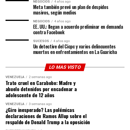
NEGOCIOS
4 años ago
de seguridad no alterarán sus compromisos geopolíticos
Meta también prevé un plan de despidos
con el Kremlin. La atención internacional se centra
masivos, según medios
ahora en las acciones conjuntas que ambos países
NEGOCIOS
4 años ago
desplegarán tras las conversaciones diplomáticas y
EE. UU.: llegan a acuerdo preliminar en demanda
militares en curso.
contra Facebook
SUCESOS
4 años ago
Un detective del Cicpc y varios delincuentes
muertos en enfrentamientos en La Guaricha
LO MAS VISTO
VENEZUELA
2 semanas ago
Trato cruel en Carabobo: Madre y
abuelo detenidos por encadenar a
adolescente de 12 años
VENEZUELA
3 semanas ago
¿Giro inesperado? Las polémicas
declaraciones de Ramos Allup sobre el
respaldo de Donald Trump a la oposición