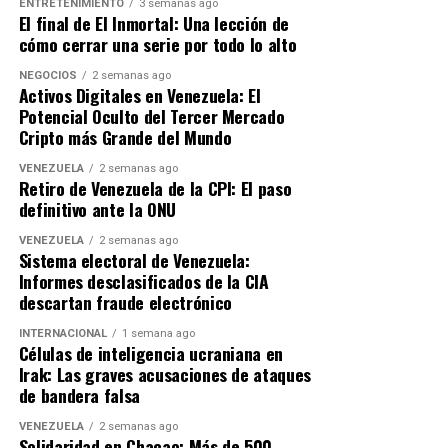
ENTRETENIMIENTO
3 semanas ago
El final de El Inmortal: Una lección de
cómo cerrar una serie por todo lo alto
NEGOCIOS
2 semanas ago
Activos Digitales en Venezuela: El
Potencial Oculto del Tercer Mercado
Cripto más Grande del Mundo
VENEZUELA
2 semanas ago
Retiro de Venezuela de la CPI: El paso
definitivo ante la ONU
VENEZUELA
2 semanas ago
Sistema electoral de Venezuela:
Informes desclasificados de la CIA
descartan fraude electrónico
INTERNACIONAL
1 semana ago
Células de inteligencia ucraniana en
Irak: Las graves acusaciones de ataques
de bandera falsa
VENEZUELA
2 semanas ago
Solidaridad en Chacao: Más de 500