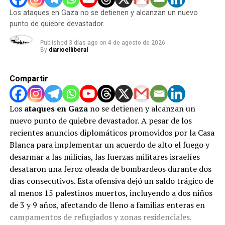
Visita nuestras Redes Sociales
Los ataques en Gaza no se detienen y alcanzan un nuevo
punto de quiebre devastador.
Facebook: @diarioelliberal
Published
3 días ago
on
4 de agosto de 2026
By
diarioelliberal
ADVERTISEMENT
Instagram: @diarioelliberal
Compartir
Twitter: @webelliberal
Los
ataques en Gaza
no se detienen y alcanzan un
Tiktok: @diarioelliberal
nuevo punto de quiebre devastador. A pesar de los
recientes anuncios diplomáticos promovidos por la Casa
Si te interesa saber más sobre este y otros temas
Blanca para implementar un acuerdo de alto el fuego y
visita
Diario El Liberal
y agrégalo a tu lista de favoritos.
desarmar a las milicias, las fuerzas militares israelíes
desataron una feroz oleada de bombardeos durante dos
días consecutivos. Esta ofensiva dejó un saldo trágico de
ADVERTISEMENT
al menos 15 palestinos muertos, incluyendo a dos niños
RELATED TOPICS:
DESTACADOS
TECNOLOGÍA
VENEZUELA
de 3 y 9 años, afectando de lleno a familias enteras en
campamentos de refugiados y zonas residenciales.
UP NEXT