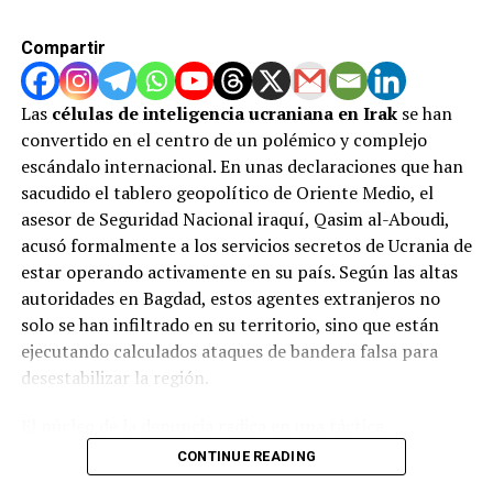
de octubre de 2025, la cifra de fallecidos supera los
1.200 palestinos, evidenciando que la supuesta tregua
Compartir
ha sido constantemente vulnerada y que el control
territorial continúa expandiéndose.
Las
células de inteligencia ucraniana en Irak
se han
La fractura diplomática: entre el
convertido en el centro de un polémico y complejo
escándalo internacional. En unas declaraciones que han
desarme de Hamás y las exigencias
sacudido el tablero geopolítico de Oriente Medio, el
de Israel
asesor de Seguridad Nacional iraquí, Qasim al-Aboudi,
acusó formalmente a los servicios secretos de Ucrania de
estar operando activamente en su país. Según las altas
El conflicto atraviesa un momento sumamente complejo
autoridades en Bagdad, estos agentes extranjeros no
en el ámbito político. Mientras el gobierno
solo se han infiltrado en su territorio, sino que están
estadounidense anunció avances para que Hamás
ejecutando calculados ataques de bandera falsa para
entregue su armamento a un nuevo gobierno
desestabilizar la región.
tecnocrático palestino, las posiciones de ambas partes
se encuentran diametralmente opuestas:
El núcleo de la denuncia radica en una táctica
sumamente peligrosa: la atribución engañosa. Al-Aboudi
Postura de Hamás:
CONTINUE READING
El grupo declaró su
fue categórico al señalar que estos comandos
disposición a entregar las armas únicamente si