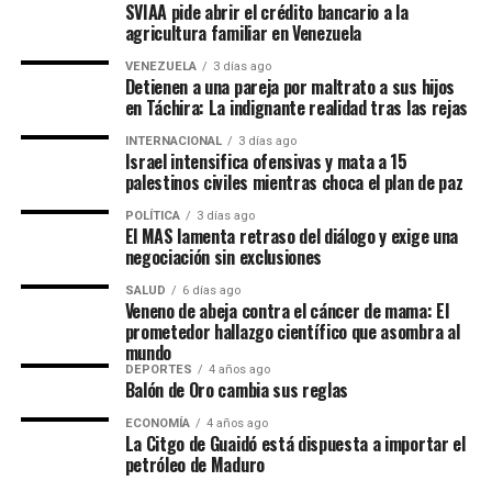
SVIAA pide abrir el crédito bancario a la
rutas marítimas de vital importancia comercial. Lejos de
agricultura familiar en Venezuela
ceder ante la presión o modificar su postura logística,
Teherán ha preferido blindar sus acuerdos bilaterales.
VENEZUELA
3 días ago
Detienen a una pareja por maltrato a sus hijos
Para gestionar las implicaciones de este incidente, los
en Táchira: La indignante realidad tras las rejas
Ministerios de Defensa de Rusia e Irán han establecido
un canal de contacto directo. Ambas naciones se
INTERNACIONAL
3 días ago
Israel intensifica ofensivas y mata a 15
encuentran coordinando estrechamente la respuesta
palestinos civiles mientras choca el plan de paz
táctica y diplomática ante esta incursión armada.
POLÍTICA
3 días ago
El MAS lamenta retraso del diálogo y exige una
El
estrecho de Ormuz
es considerado el cuello de
negociación sin exclusiones
botella energético más crítico del mundo, por donde
SALUD
6 días ago
transita una porción masiva del petróleo y gas global.
Veneno de abeja contra el cáncer de mama: El
Garantizar un tránsito privilegiado a la flota rusa no
prometedor hallazgo científico que asombra al
mundo
solo protege los intereses económicos de Moscú, sino
DEPORTES
4 años ago
que reafirma el control geostratégico de Irán sobre esta
Balón de Oro cambia sus reglas
arteria marítima clave.
ECONOMÍA
4 años ago
La Citgo de Guaidó está dispuesta a importar el
Con esta decisión, Teherán consolida su bloque
petróleo de Maduro
defensivo y demuestra que las represalias e incidentes