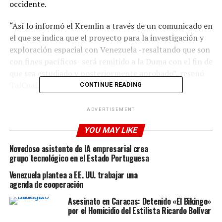
occidente.
“Así lo informó el Kremlin a través de un comunicado en
el que se indica que el proyecto para la investigación y
exploración espacial con Venezuela -resaltando que son
con fines pacíficos- será remitido a la Duma con el fin de
que sea estudiado y posteriormente aprobado”, reseñó
TalCual.
CONTINUE READING
En noviembre de 2021, la Asamblea Nacional de 2020
ADVERTISEMENT
aprobó un acuerdo de cooperación con Rusia para
explotar y utilizar el espacio exterior. También el uso de
YOU MAY LIKE
equipos espaciales y demás tecnología que permitan
Novedoso asistente de IA empresarial crea
hacer estas labores con fines pacíficos.
grupo tecnológico en el Estado Portuguesa
Venezuela plantea a EE. UU. trabajar una
En plena pugna con Ucrania
agenda de cooperación
Asesinato en Caracas: Detenido «El Bikingo»
La decisión de Rusia de firmar este acuerdo con
por el Homicidio del Estilista Ricardo Bolívar
Venezuela y abandonar la EEI tiene lugar en pleno