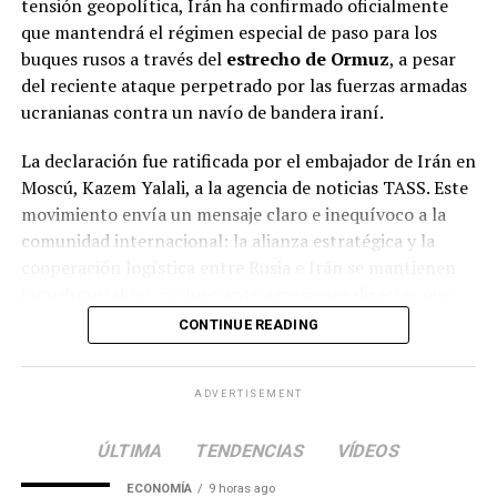
tensión geopolítica, Irán ha confirmado oficialmente
contemporánea, sino que también amenaza con
que mantendrá el régimen especial de paso para los
redefinir las alianzas diplomáticas y las tensiones
buques rusos a través del
estrecho de Ormuz
, a pesar
militares en la zona. Irak, que durante años ha luchado
del reciente ataque perpetrado por las fuerzas armadas
por consolidar su soberanía e institucionalidad, se
ucranianas contra un navío de bandera iraní.
encuentra ahora en la encrucijada de contener una
interferencia externa inédita que busca utilizar su suelo
La declaración fue ratificada por el embajador de Irán en
como un tablero de ajedrez para intereses ajenos. La
Moscú, Kazem Yalali, a la agencia de noticias TASS. Este
comunidad internacional observa con cautela, a la
movimiento envía un mensaje claro e inequívoco a la
espera de cómo responderán los implicados ante
comunidad internacional: la alianza estratégica y la
pruebas de semejante calibre.
cooperación logística entre Rusia e Irán se mantienen
inquebrantables, incluso ante agresiones directas que
buscan desestabilizar la región.
CONTINUE READING
Coordinación militar de alto nivel y
ADVERTISEMENT
respuesta coordinada
ÚLTIMA
TENDENCIAS
VÍDEOS
El ataque contra el buque iraní marca un punto de
inflexión peligroso en la expansión del conflicto hacia
ECONOMÍA
9 horas ago