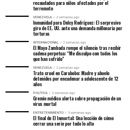
recaudados para niños afectados por el
terremoto
VENEZUELA
2 semanas ago
Inmunidad para Delcy Rodríguez: El sorpresivo
giro de EE. UU. ante una demanda millonaria por
torturas
INTERNACIONAL
2 semanas ago
El Mayo Zambada rompe el silencio tras recibir
cadena perpetua: “Me disculpo con todos los
que han sufrido”
VENEZUELA
2 semanas ago
Trato cruel en Carabobo: Madre y abuelo
detenidos por encadenar a adolescente de 12
años
POLÍTICA
2 semanas ago
Gremio médico alerta sobre propagación de un
virus mortal
ENTRETENIMIENTO
3 semanas ago
El final de El Inmortal: Una lección de cómo
cerrar una serie por todo lo alto