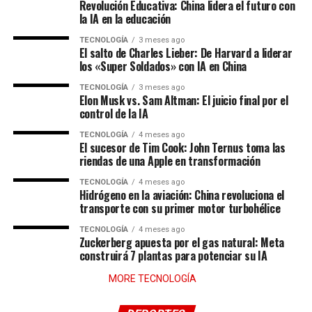
Revolución Educativa: China lidera el futuro con
la IA en la educación
TECNOLOGÍA
3 meses ago
El salto de Charles Lieber: De Harvard a liderar
los «Super Soldados» con IA en China
TECNOLOGÍA
3 meses ago
Elon Musk vs. Sam Altman: El juicio final por el
control de la IA
TECNOLOGÍA
4 meses ago
El sucesor de Tim Cook: John Ternus toma las
riendas de una Apple en transformación
TECNOLOGÍA
4 meses ago
Hidrógeno en la aviación: China revoluciona el
transporte con su primer motor turbohélice
TECNOLOGÍA
4 meses ago
Zuckerberg apuesta por el gas natural: Meta
construirá 7 plantas para potenciar su IA
DEPORTES
1 semana ago
MORE TECNOLOGÍA
La FIFA bajo la lupa: Demócratas investigan a
DEPORTES
1 mes ago
¿Trump presionó a la FIFA? El escándalo que
Infantino por favores y un «Premio de la Paz»
sacude el Mundial 2026 por el indulto a Folarin