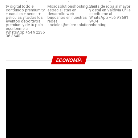
tv digital todo el
Microsolutionshosting.com
Venta de ropa al mayor
contenido premium tv
especialistas en
y detal en Valdivia Chile
+ canales + series +
desarrollo web
escríbeme al
películas y todos los
buscanos en nuestras
WhatsApp +56 9 3681
eventos deportivos
redes
9434
premium y de tu pais .
sociales@microsolutionshosting
escribeme al
WhatsApp +54 9 2236
36-3640
ECONOMÍA