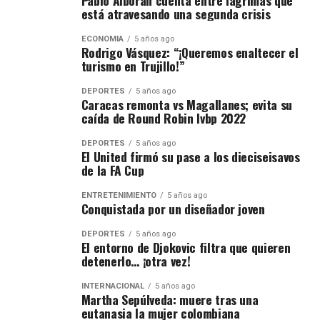
Pablo Alborán cuenta entre lágrimas que
está atravesando una segunda crisis
ECONOMÍA
5 años ago
Rodrigo Vásquez: “¡Queremos enaltecer el
turismo en Trujillo!”
DEPORTES
5 años ago
Caracas remonta vs Magallanes; evita su
caída de Round Robin lvbp 2022
DEPORTES
5 años ago
El United firmó su pase a los dieciseisavos
de la FA Cup
ENTRETENIMIENTO
5 años ago
Conquistada por un diseñador joven
DEPORTES
5 años ago
El entorno de Djokovic filtra que quieren
detenerlo… ¡otra vez!
INTERNACIONAL
5 años ago
Martha Sepúlveda: muere tras una
eutanasia la mujer colombiana