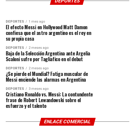
para Trump
DEPORTES
Balogun
DEPORTES
1 mes ago
El efecto Messi en Hollywood Matt Damon
confiesa que el astro argentino es el rey en
su propia casa
DEPORTES
2 meses ago
Baja de la Selección Argentina ante Argelia
Scaloni sufre por Tagliafico en el debut
DEPORTES
2 meses ago
¿Se pierde el Mundial? Fatiga muscular de
Messi enciende las alarmas en Argentina
DEPORTES
3 meses ago
Cristiano Ronaldo vs. Messi: La contundente
frase de Robert Lewandowski sobre el
esfuerzo y el talento
ENLACE COMERCIAL