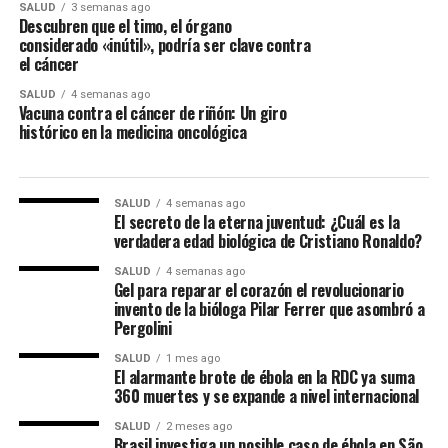
SALUD
3 semanas ago
Descubren que el timo, el órgano
considerado «inútil», podría ser clave contra
el cáncer
SALUD
4 semanas ago
Vacuna contra el cáncer de riñón: Un giro
histórico en la medicina oncológica
SALUD
4 semanas ago
El secreto de la eterna juventud: ¿Cuál es la
verdadera edad biológica de Cristiano Ronaldo?
SALUD
4 semanas ago
Gel para reparar el corazón el revolucionario
invento de la bióloga Pilar Ferrer que asombró a
Pergolini
SALUD
1 mes ago
El alarmante brote de ébola en la RDC ya suma
360 muertes y se expande a nivel internacional
SALUD
2 meses ago
Brasil investiga un posible caso de ébola en São