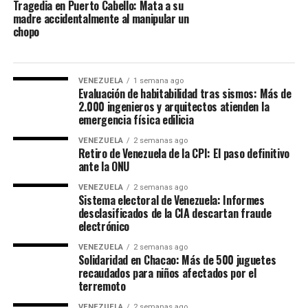
Tragedia en Puerto Cabello: Mata a su
madre accidentalmente al manipular un
chopo
VENEZUELA
1 semana ago
Evaluación de habitabilidad tras sismos: Más de
2.000 ingenieros y arquitectos atienden la
emergencia física edilicia
VENEZUELA
2 semanas ago
Retiro de Venezuela de la CPI: El paso definitivo
ante la ONU
VENEZUELA
2 semanas ago
Sistema electoral de Venezuela: Informes
desclasificados de la CIA descartan fraude
electrónico
VENEZUELA
2 semanas ago
Solidaridad en Chacao: Más de 500 juguetes
recaudados para niños afectados por el
terremoto
VENEZUELA
2 semanas ago