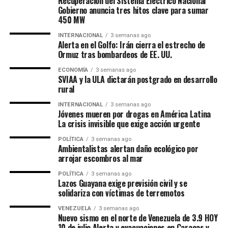
Recuperación del Sistema Eléctrico Nacional
Gobierno anuncia tres hitos clave para sumar
450 MW
INTERNACIONAL
3 semanas ago
Alerta en el Golfo: Irán cierra el estrecho de
Ormuz tras bombardeos de EE. UU.
ECONOMÍA
3 semanas ago
SVIAA y la ULA dictarán postgrado en desarrollo
rural
INTERNACIONAL
3 semanas ago
Jóvenes mueren por drogas en América Latina
La crisis invisible que exige acción urgente
POLÍTICA
3 semanas ago
Ambientalistas alertan daño ecológico por
arrojar escombros al mar
POLÍTICA
3 semanas ago
Lazos Guayana exige previsión civil y se
solidariza con víctimas de terremotos
VENEZUELA
3 semanas ago
Nuevo sismo en el norte de Venezuela de 3.9 HOY
10 de julio Alerta y evacuaciones en Caracas y