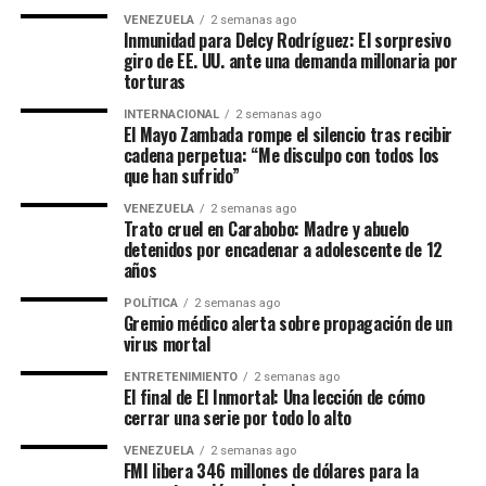
VENEZUELA
2 semanas ago
Inmunidad para Delcy Rodríguez: El sorpresivo
giro de EE. UU. ante una demanda millonaria por
torturas
INTERNACIONAL
2 semanas ago
El Mayo Zambada rompe el silencio tras recibir
cadena perpetua: “Me disculpo con todos los
que han sufrido”
VENEZUELA
2 semanas ago
Trato cruel en Carabobo: Madre y abuelo
detenidos por encadenar a adolescente de 12
años
POLÍTICA
2 semanas ago
Gremio médico alerta sobre propagación de un
virus mortal
ENTRETENIMIENTO
2 semanas ago
El final de El Inmortal: Una lección de cómo
cerrar una serie por todo lo alto
VENEZUELA
2 semanas ago
FMI libera 346 millones de dólares para la