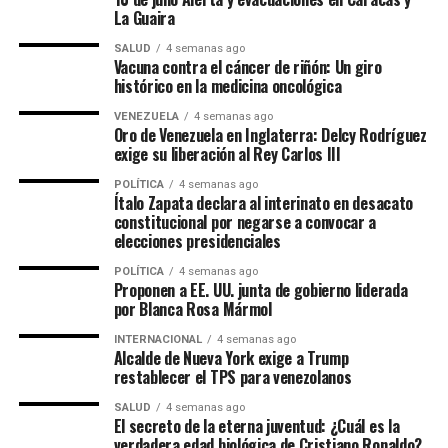
La Guaira
SALUD
4 semanas ago
Vacuna contra el cáncer de riñón: Un giro
histórico en la medicina oncológica
VENEZUELA
4 semanas ago
Oro de Venezuela en Inglaterra: Delcy Rodríguez
exige su liberación al Rey Carlos III
POLÍTICA
4 semanas ago
​Ítalo Zapata declara al interinato en desacato
constitucional por negarse a convocar a
elecciones presidenciales
POLÍTICA
4 semanas ago
Proponen a EE. UU. junta de gobierno liderada
por Blanca Rosa Mármol
INTERNACIONAL
4 semanas ago
Alcalde de Nueva York exige a Trump
restablecer el TPS para venezolanos
SALUD
4 semanas ago
El secreto de la eterna juventud: ¿Cuál es la
verdadera edad biológica de Cristiano Ronaldo?